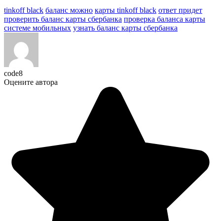
tinkoff black
баланс можно
карты tinkoff black
ответ придет
проверить баланс карты сбербанка
проверка баланса карты
системе мобильных
узнать баланс карты сбербанка
code8
Оцените автора