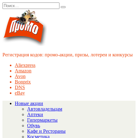
Перейти
Search
к
for:
содержанию
Регистрация кодов: промо-акции, призы, лотереи и конкурсы
Aliexpress
Amazon
Avon
Bonprix
DNS
eBay
Новые акции
Автовладельцам
Аптеки
Гипермаркеты
Обувь
Кафе и Рестораны
Косметика