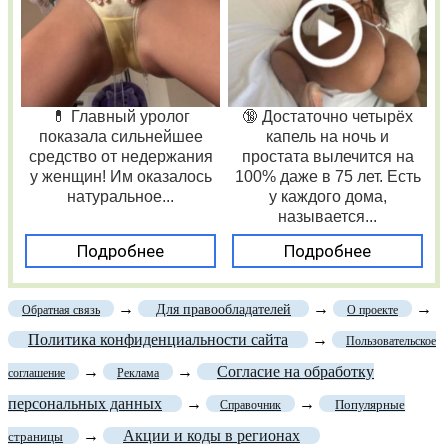
💊 Главный уролог
🔞 Достаточно четырёх
показала сильнейшее
капель на ночь и
средство от недержания
простата вылечится на
у женщин! Им оказалось
100% даже в 75 лет. Есть
натуральное...
у каждого дома,
называется...
Подробнее
Подробнее
→
→
→
Для правообладателей
Обратная связь
О проекте
Политика конфиденциальности сайта
→
Пользовательское
→
→
Согласие на обработку
соглашение
Реклама
персональных данных
→
→
Популярные
Справочник
→
Акции и коды в регионах
страницы