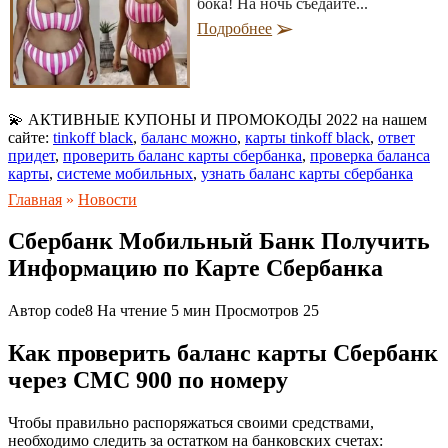
бока! На ночь съедайте...
Подробнее
💫 АКТИВНЫЕ КУПОНЫ И ПРОМОКОДЫ 2022 на нашем
сайте:
tinkoff black
,
баланс можно
,
карты tinkoff black
,
ответ
придет
,
проверить баланс карты сбербанка
,
проверка баланса
карты
,
системе мобильных
,
узнать баланс карты сбербанка
Главная
»
Новости
Сбербанк Мобильный Банк Получить
Информацию по Карте Сбербанка
Автор
code8
На чтение
5 мин
Просмотров
25
Как проверить баланс карты Сбербанк
через СМС 900 по номеру
Чтобы правильно распоряжаться своими средствами,
необходимо следить за остатком на банковских счетах: