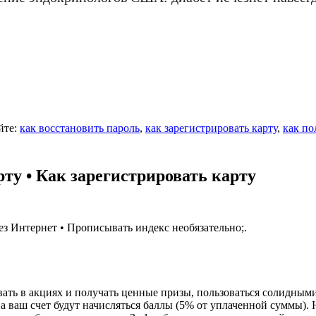
йте:
как восстановить пароль
,
как зарегистрировать карту
,
как по
рту • Как зарегистрировать карту
з Интернет • Прописывать индекс необязательно;.
вать в акциях и получать ценные призы, пользоваться солидны
на ваш счет будут начисляться баллы (5% от уплаченной суммы)