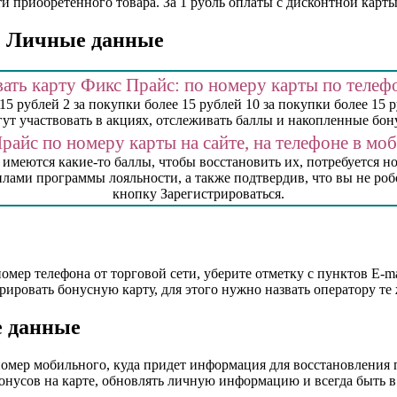
 приобретенного товара. За 1 рубль оплаты с дисконтной карты
e. Личные данные
ать карту Фикс Прайс: по номеру карты по теле
5 рублей 2 за покупки более 15 рублей 10 за покупки более 15
гут участвовать в акциях, отслеживать баллы и накопленные бону
райс по номеру карты на сайте, на телефоне в м
 имеются какие-то баллы, чтобы восстановить их, потребуется н
ами программы лояльности, а также подтвердив, что вы не роб
кнопку Зарегистрироваться.
омер телефона от торговой сети, уберите отметку с пунктов E-m
стрировать бонусную карту, для этого нужно назвать оператору т
е данные
о номер мобильного, куда придет информация для восстановления
онусов на карте, обновлять личную информацию и всегда быть 