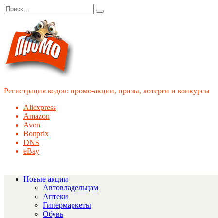
Перейти
Search
к
for:
содержанию
Регистрация кодов: промо-акции, призы, лотереи и конкурсы
Aliexpress
Amazon
Avon
Bonprix
DNS
eBay
Новые акции
Автовладельцам
Аптеки
Гипермаркеты
Обувь