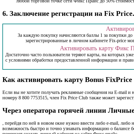
любой торговой точке сети Фикс Прайс до 50% стоимости
6. Заключение регистрации на Fix Pric
Активиров
За каждую покупку начисляются баллы 1 за покупки до 1
зарегистрированные в личном кабинете Fix-price мо
Активировать карту Фикс П
Достаточно часто пользователи теряют карты, на которых уже
с условиями обработки предоставленной информации и правил
Как активировать карту Bonus FixPrice
Если вы не хотите получать рекламные сообщения на E-mail и н
номеру 8 800 7753515, член Fix Price Club также может зареги
Через оператора горячей линии Личны
, перейдя по ней в новом окне нужно ввести либо e-mail, либ
возможность быстро и точно узнавать информацию о балансе б
помешает создать личный кабинет на сайте Фикс прайс.