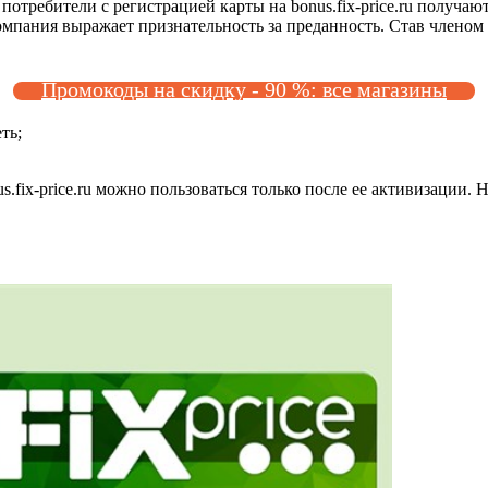
ребители с регистрацией карты на bonus.fix-price.ru получают
мпания выражает признательность за преданность. Став членом
Промокоды на скидку - 90 %: все магазины
ть;
fix-price.ru можно пользоваться только после ее активизации. 