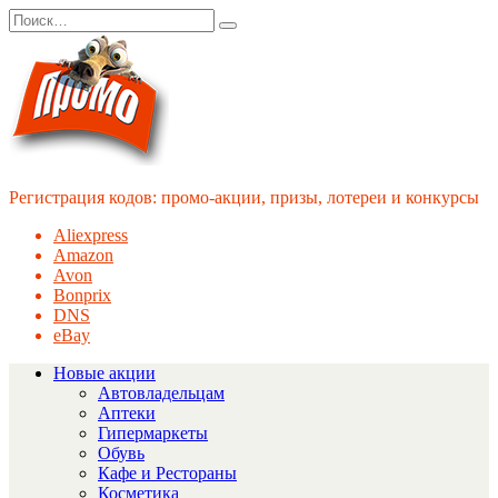
Перейти
Search
к
for:
содержанию
Регистрация кодов: промо-акции, призы, лотереи и конкурсы
Aliexpress
Amazon
Avon
Bonprix
DNS
eBay
Новые акции
Автовладельцам
Аптеки
Гипермаркеты
Обувь
Кафе и Рестораны
Косметика