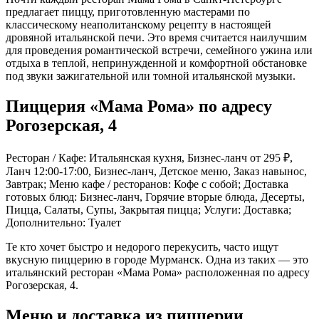
предлагает пиццу, приготовленную мастерами по
классическому неаполитанскому рецепту в настоящей
дровяной итальянской печи. Это время считается наилучшим
для проведения романтической встречи, семейного ужина или
отдыха в теплой, непринужденной и комфортной обстановке
под звуки зажигательной или томной итальянской музыки.
Пиццерия «Мама Рома» по адресу
Рогозерская, 4
Ресторан / Кафе: Итальянская кухня, Бизнес-ланч от 295 ₽,
Ланч 12:00-17:00, Бизнес-ланч, Детское меню, Заказ навынос,
Завтрак; Меню кафе / ресторанов: Кофе с собой; Доставка
готовых блюд: Бизнес-ланч, Горячие вторые блюда, Десерты,
Пицца, Салаты, Супы, Закрытая пицца; Услуги: Доставка;
Дополнительно: Туалет
Те кто хочет быстро и недорого перекусить, часто ищут
вкусную пиццерию в городе Мурманск. Одна из таких — это
итальянский ресторан «Мама Рома» расположенная по адресу
Рогозерская, 4.
Меню и доставка из пиццерии