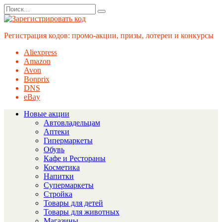
Перейти
Search
к
for:
содержанию
Регистрация кодов: промо-акции, призы, лотереи и конкурсы
Aliexpress
Amazon
Avon
Bonprix
DNS
eBay
Новые акции
Автовладельцам
Аптеки
Гипермаркеты
Обувь
Кафе и Рестораны
Косметика
Напитки
Супермаркеты
Стройка
Товары для детей
Товары для животных
Магазины