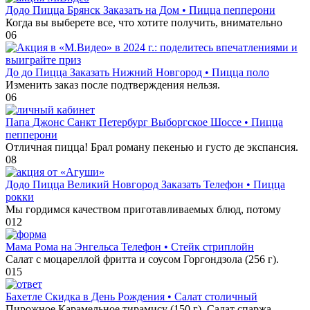
Додо Пицца Брянск Заказать на Дом • Пицца пепперони
Когда вы выберете все, что хотите получить, внимательно
0
6
До до Пицца Заказать Нижний Новгород • Пицца поло
Изменить заказ после подтверждения нельзя.
0
6
Папа Джонс Санкт Петербург Выборгское Шоссе • Пицца
пепперони
Отличная пицца! Брал роману пекенью и густо де экспансия.
0
8
Додо Пицца Великий Новгород Заказать Телефон • Пицца
рокки
Мы гордимся качеством приготавливаемых блюд, потому
0
12
Мама Рома на Энгельса Телефон • Стейк стриплойн
Салат с моцареллой фритта и соусом Горгондзола (256 г).
0
15
Бахетле Скидка в День Рождения • Салат столичный
Пирожное Карамельное тирамису (150 г). Салат спаржа