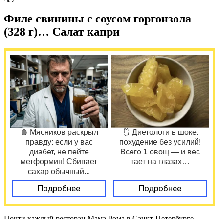
Филе свинины с соусом горгонзола
(328 г)… Салат капри
🩸 Мясников раскрыл
🩱 Диетологи в шоке:
правду: если у вас
похудение без усилий!
диабет, не пейте
Всего 1 овощ — и вес
метформин! Сбивает
тает на глазах…
сахар обычный...
Подробнее
Подробнее
Почти каждый ресторан Мама Рома в Санкт-Петербурге