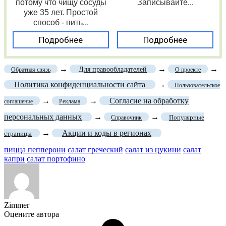
потому что чищу сосуды
Записывайте...
уже 35 лет. Простой
способ - пить...
Подробнее
Подробнее
→
→
→
Для правообладателей
Обратная связь
О проекте
Политика конфиденциальности сайта
→
Пользовательское
→
→
Согласие на обработку
соглашение
Реклама
персональных данных
→
→
Популярные
Справочник
→
Акции и коды в регионах
страницы
пицца пепперони
салат греческий
салат из цукини
салат
капри
салат портофино
Zimmer
Оцените автора