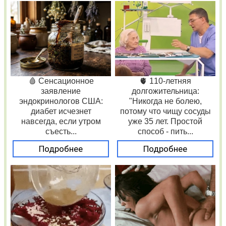
🩸 Сенсационное
🫀 110-летняя
заявление
долгожительница:
эндокринологов США:
"Никогда не болею,
диабет исчезнет
потому что чищу сосуды
навсегда, если утром
уже 35 лет. Простой
съесть...
способ - пить...
Подробнее
Подробнее