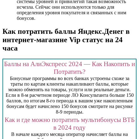
системы уровней и привилегий такая возможность
исчезла. Сейчас они используются только для
определения уровня покупателя и связанных с ним
бонусов.
Как потратить баллы Яндекс.Денег в
интернет-магазине Vip статус на 24
часа
Баллы на АлиЭкспресс 2024 — Как Накопить и
Потратить?
Бонусные программы во всех банках устроены схоже за
траты по картам клиенты накапливают баллы, которые
можно обменять на товары, услуги или реальные деньги.
Если в 8-м расчетном периоде ЛО Консультанта больше 150
баллов, по итогам 8-го периода к вашим уже накопленным
бонусам будет начислено 150 бонусов смотрите на рисунке
8-9 периоды.
Как и где можно потратить мультибонусы ВТБ
в 2024 году
В начале каждого месяца оператор начисляет баллы на