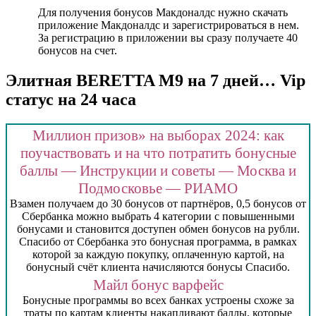
Для получения бонусов Макдоналдс нужно скачать
приложение Макдоналдс и зарегистрироваться в нем.
За регистрацию в приложении вы сразу получаете 40
бонусов на счет.
Элитная BERETTA M9 на 7 дней… Vip
статус на 24 часа
Миллион призов» на выборах 2024: как
поучаствовать и на что потратить бонусные
баллы — Инструкции и советы — Москва и
Подмосковье — РИАМО
Взамен получаем до 30 бонусов от партнёров, 0,5 бонусов от
Сбербанка можно выбрать 4 категории с повышенными
бонусами и становится доступен обмен бонусов на рубли.
Спасибо от Сбербанка это бонусная программа, в рамках
которой за каждую покупку, оплаченную картой, на
бонусный счёт клиента начисляются бонусы Спасибо.
Майл бонус варфейс
Бонусные программы во всех банках устроены схоже за
траты по картам клиенты накапливают баллы, которые