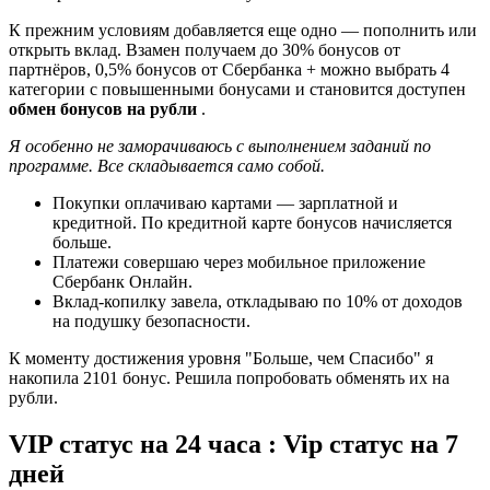
К прежним условиям добавляется еще одно — пополнить или
открыть вклад. Взамен получаем до 30% бонусов от
партнёров, 0,5% бонусов от Сбербанка + можно выбрать 4
категории с повышенными бонусами и становится доступен
обмен бонусов на рубли
.
Я особенно не заморачиваюсь с выполнением заданий по
программе. Все складывается само собой.
Покупки оплачиваю картами — зарплатной и
кредитной. По кредитной карте бонусов начисляется
больше.
Платежи совершаю через мобильное приложение
Сбербанк Онлайн.
Вклад-копилку завела, откладываю по 10% от доходов
на подушку безопасности.
К моменту достижения уровня "Больше, чем Спасибо" я
накопила 2101 бонус. Решила попробовать обменять их на
рубли.
VIP статус на 24 часа : Vip статус на 7
дней