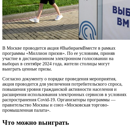
В Москве проводится акция #ВыбираемВместе в рамках
программы «Миллион призов». По ее условиям, приняв
участие в дистанционном электронном голосовании на
выборах в сентябре 2024 года, жители столицы могут
выиграть ценные призы.
Согласно документу о порядке проведения мероприятия,
акция проводится для увеличения потребительского спроса,
повышения уровня гражданской активности населения и
расширения использования электронных сервисов в условиях
распространения Covid-19. Организаторы программы —
правительство Москвы и союз «Московская торгово-
промышленная палата».
Что можно выиграть