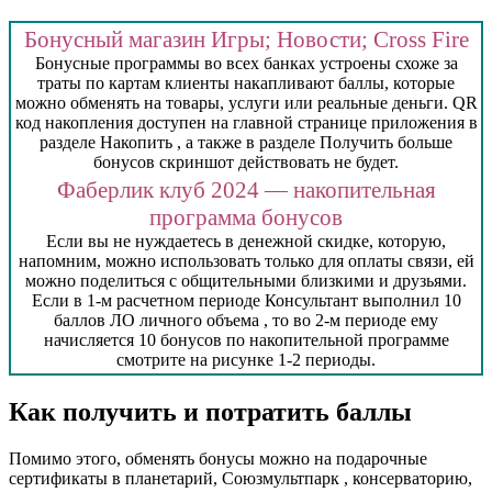
Бонусный магазин Игры; Новости; Cross Fire
Бонусные программы во всех банках устроены схоже за
траты по картам клиенты накапливают баллы, которые
можно обменять на товары, услуги или реальные деньги. QR
код накопления доступен на главной странице приложения в
разделе Накопить , а также в разделе Получить больше
бонусов скриншот действовать не будет.
Фаберлик клуб 2024 — накопительная
программа бонусов
Если вы не нуждаетесь в денежной скидке, которую,
напомним, можно использовать только для оплаты связи, ей
можно поделиться с общительными близкими и друзьями.
Если в 1-м расчетном периоде Консультант выполнил 10
баллов ЛО личного объема , то во 2-м периоде ему
начисляется 10 бонусов по накопительной программе
смотрите на рисунке 1-2 периоды.
Как получить и потратить баллы
Помимо этого, обменять бонусы можно на подарочные
сертификаты в планетарий, Союзмультпарк , консерваторию,