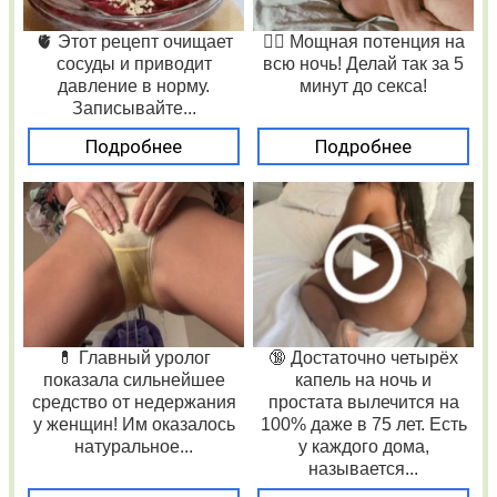
🫀 Этот рецепт очищает
❤️‍🔥 Мощная потенция на
сосуды и приводит
всю ночь! Делай так за 5
давление в норму.
минут до секса!
Записывайте...
Подробнее
Подробнее
💊 Главный уролог
🔞 Достаточно четырёх
показала сильнейшее
капель на ночь и
средство от недержания
простата вылечится на
у женщин! Им оказалось
100% даже в 75 лет. Есть
натуральное...
у каждого дома,
называется...