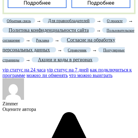
Подробнее
Подробнее
→
→
→
Для правообладателей
Обратная связь
О проекте
Политика конфиденциальности сайта
→
Пользовательское
→
→
Согласие на обработку
соглашение
Реклама
персональных данных
→
→
Популярные
Справочник
→
Акции и коды в регионах
страницы
vip статус на 24 часа
vip статус на 7 дней
как подключиться к
программе
можно ли обменять
что можно выиграть
Zimmer
Оцените автора