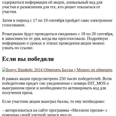
содержаться информация об акции, уникальный код для
участия и разъяснения для тех, кто решит отказаться от
участия.
Затем в период с 17 по 19 сентября пройдет само электронное
голосование.
Розыгрыши будут проводиться ежедневно с 18 по 20 сентября,
в зависимости от дня, когда вы проголосовали. Подробную
информацию о сроках и этапах проведения акции можно
узнать по ссылке.
Если вы победили
В рамках акции предусмотрено 250 тысяч победителей. Всем
победителям придет смс-уведомление с номера DIT_MOS о
выигранном призе и необходимости активировать код для
получения приза.
Если участник акции выиграл баллы, то ему необходимо:
– авторизоваться на сайте программы «Миллион призов» с
помощью своей учетной записи mos.ru;