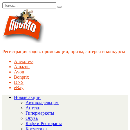
Перейти
Search
к
for:
содержанию
Регистрация кодов: промо-акции, призы, лотереи и конкурсы
Aliexpress
Amazon
Avon
Bonprix
DNS
eBay
Новые акции
Автовладельцам
Аптеки
Гипермаркеты
Обувь
Кафе и Рестораны
Косметика