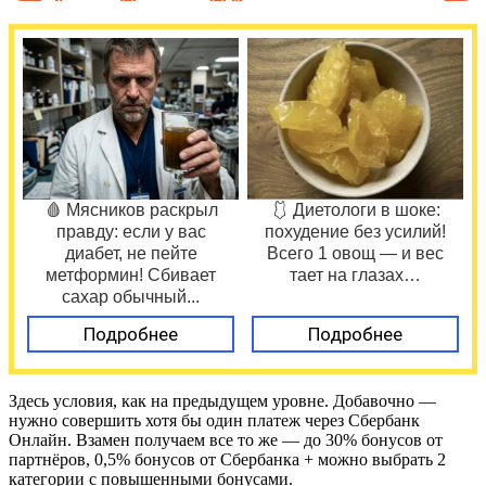
🩸 Мясников раскрыл
🩱 Диетологи в шоке:
правду: если у вас
похудение без усилий!
диабет, не пейте
Всего 1 овощ — и вес
метформин! Сбивает
тает на глазах…
сахар обычный...
Подробнее
Подробнее
Здесь условия, как на предыдущем уровне. Добавочно —
нужно совершить хотя бы один платеж через Сбербанк
Онлайн. Взамен получаем все то же — до 30% бонусов от
партнёров, 0,5% бонусов от Сбербанка + можно выбрать 2
категории с повышенными бонусами.