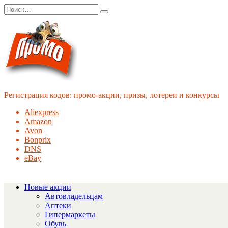
Перейти
Search
к
for:
содержанию
Регистрация кодов: промо-акции, призы, лотереи и конкурсы
Aliexpress
Amazon
Avon
Bonprix
DNS
eBay
Новые акции
Автовладельцам
Аптеки
Гипермаркеты
Обувь