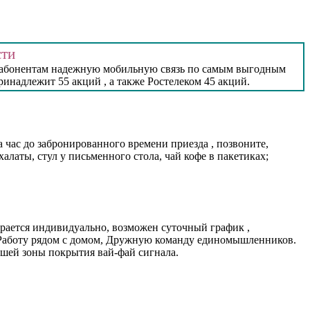
сти
ть абонентам надежную мобильную связь по самым выгодным
инадлежит 55 акций , а также Ростелеком 45 акций.
 час до забронированного времени приезда , позвоните,
алаты, стул у письменного стола, чай кофе в пакетиках;
рается индивидуально, возможен суточный график ,
 Работу рядом с домом, Дружную команду единомышленников.
шей зоны покрытия вай-фай сигнала.