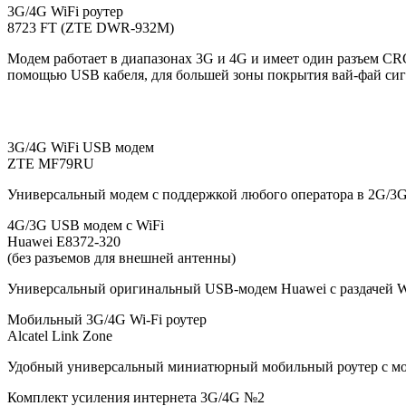
3G/4G WiFi роутер
8723 FT (ZTE DWR-932M)
Модем работает в диапазонах 3G и 4G и имеет один разъем C
помощью USB кабеля, для большей зоны покрытия вай-фай сиг
3G/4G WiFi USB модем
ZTE MF79RU
Универсальный модем с поддержкой любого оператора в 2G/3G/4
4G/3G USB модем с WiFi
Huawei E8372-320
(без разъемов для внешней антенны)
Универсальный оригинальный USB-модем Huawei с раздачей Wi
Мобильный 3G/4G Wi-Fi роутер
Alcatel Link Zone
Удобный универсальный миниатюрный мобильный роутер с мо
Комплект усиления интернета 3G/4G №2