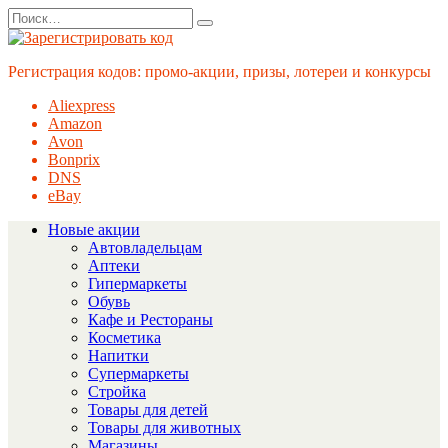
Перейти
Search
к
for:
содержанию
Регистрация кодов: промо-акции, призы, лотереи и конкурсы
Aliexpress
Amazon
Avon
Bonprix
DNS
eBay
Новые акции
Автовладельцам
Аптеки
Гипермаркеты
Обувь
Кафе и Рестораны
Косметика
Напитки
Супермаркеты
Стройка
Товары для детей
Товары для животных
Магазины