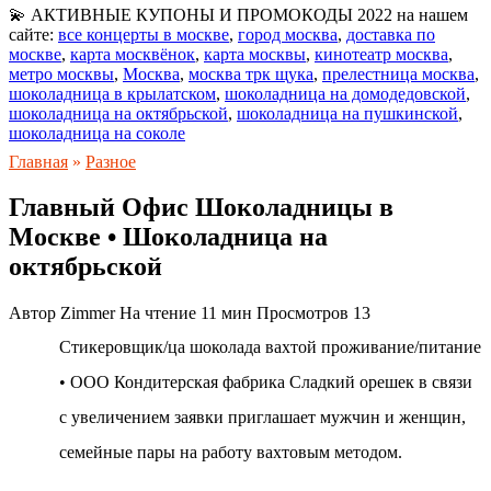
💫 АКТИВНЫЕ КУПОНЫ И ПРОМОКОДЫ 2022 на нашем
сайте:
все концерты в москве
,
город москва
,
доставка по
москве
,
карта москвёнок
,
карта москвы
,
кинотеатр москва
,
метро москвы
,
Москва
,
москва трк щука
,
прелестница москва
,
шоколадница в крылатском
,
шоколадница на домодедовской
,
шоколадница на октябрьской
,
шоколадница на пушкинской
,
шоколадница на соколе
Главная
»
Разное
Главный Офис Шоколадницы в
Москве • Шоколадница на
октябрьской
Автор
Zimmer
На чтение
11 мин
Просмотров
13
Стикеровщик/ца шоколада вахтой проживание/питание
• ООО Кондитерская фабрика Сладкий орешек в связи
с увеличением заявки приглашает мужчин и женщин,
семейные пары на работу вахтовым методом.