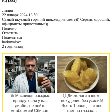
Б.) (284)
Лилия
22 января 2024 13:50
Самый вкусный горячий шоколад на свете))) Сервис хороший,
официанты приветливые))
Полезно
Ответить
Поделиться
barkovalove
2 года назад
🩸 Мясников раскрыл
🩱 Диетологи в шоке:
правду: если у вас
похудение без усилий!
диабет, не пейте
Всего 1 овощ — и вес
метформин! Сбивает
тает на глазах…