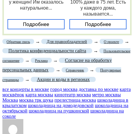
у женщин! Им оказалось
100% даже в 75 лет. Есть
натуральное...
у каждого дома,
называется...
Подробнее
Подробнее
→
→
→
Для правообладателей
Обратная связь
О проекте
Политика конфиденциальности сайта
→
Пользовательское
→
→
Согласие на обработку
соглашение
Реклама
персональных данных
→
→
Популярные
Справочник
→
Акции и коды в регионах
страницы
все концерты в москве
город москва
доставка по москве
карта
москвёнок
карта москвы
кинотеатр москва
метро москвы
Москва
москва трк щука
прелестница москва
шоколадница в
крылатском
шоколадница на домодедовской
шоколадница на
октябрьской
шоколадница на пушкинской
шоколадница на
соколе