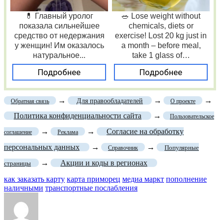
💊 Главный уролог
🥗 Lose weight without
показала сильнейшее
chemicals, diets or
средство от недержания
exercise! Lost 20 kg just in
у женщин! Им оказалось
a month – before meal,
натуральное...
take 1 glass of…
Подробнее
Подробнее
→
→
→
Для правообладателей
Обратная связь
О проекте
Политика конфиденциальности сайта
→
Пользовательское
→
→
Согласие на обработку
соглашение
Реклама
персональных данных
→
→
Популярные
Справочник
→
Акции и коды в регионах
страницы
как заказать карту
карта приморец
медиа маркт
пополнение
наличными
транспортные послабления