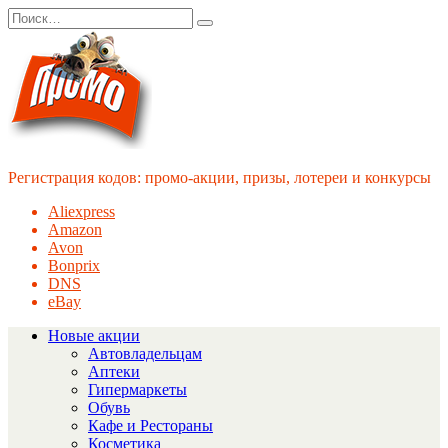
Перейти
Search
к
for:
содержанию
Регистрация кодов: промо-акции, призы, лотереи и конкурсы
Aliexpress
Amazon
Avon
Bonprix
DNS
eBay
Новые акции
Автовладельцам
Аптеки
Гипермаркеты
Обувь
Кафе и Рестораны
Косметика