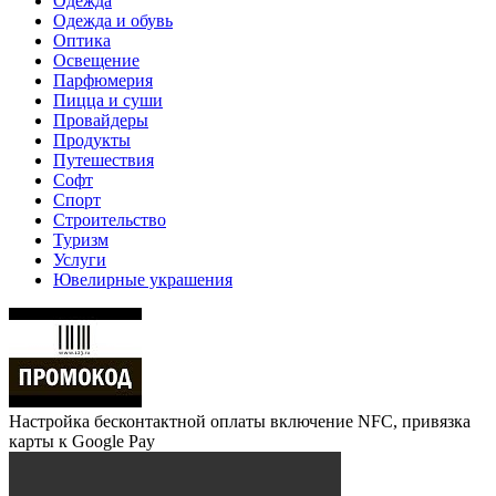
Одежда
Одежда и обувь
Оптика
Освещение
Парфюмерия
Пицца и суши
Провайдеры
Продукты
Путешествия
Софт
Спорт
Строительство
Туризм
Услуги
Ювелирные украшения
Настройка бесконтактной оплаты включение NFC, привязка
карты к Google Pay