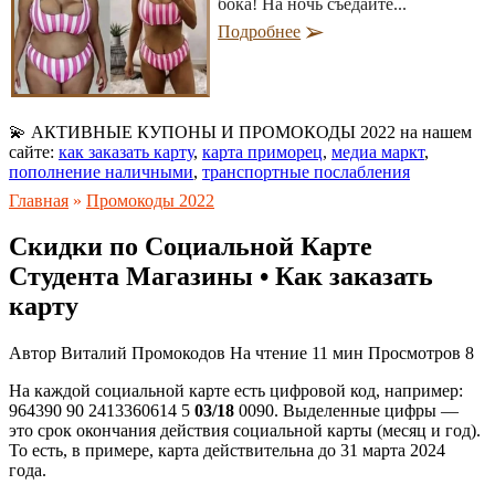
бока! На ночь съедайте...
Подробнее
💫 АКТИВНЫЕ КУПОНЫ И ПРОМОКОДЫ 2022 на нашем
сайте:
как заказать карту
,
карта приморец
,
медиа маркт
,
пополнение наличными
,
транспортные послабления
Главная
»
Промокоды 2022
Скидки по Социальной Карте
Студента Магазины • Как заказать
карту
Автор
Виталий Промокодов
На чтение
11 мин
Просмотров
8
На каждой социальной карте есть цифровой код, например:
964390 90 2413360614 5
03/18
0090. Выделенные цифры —
это срок окончания действия социальной карты (месяц и год).
То есть, в примере, карта действительна до 31 марта 2024
года.