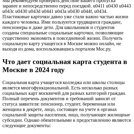
Мы рекомендуем проверять действие вашего пропуска
заранее и непосредственно перед поездкой. u0411 u0430 u0443
u043c u0430 u043d u0441 u043a u0430 u044f, u0434.
Пластиковые карточки давно уже стали важно частью жизни
каждого человека. Ими пользуются трудящиеся граждане,
пенсионеры и даже дети. Для школьников и студентов
созданы специальные социальные карточки, позволяющие
существенно экономить в повседневной жизни. Получить
социальную карту учащегося в Москве можно онлайн, не
выходя из дома, воспользовавшись порталом Мос.ру.
Что дает социальная карта студента в
Москве в 2024 году
Социальная карта учащегося колледжа или школы столицы
является многофункциональной. Есть несколько разных
социальных карт москвичей для разных категорий граждан.
Полный перечень документов и требований зависят от
статуса заявителя: пенсионер, студент, беременная или
женщина в декрете, лицо, состоящее на учете в органах
социальной защиты населения, лицо, получающее жилищные
субсидии. Однако обязательными к предоставлению являются
следующие документы: