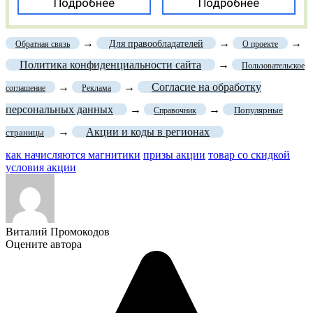
Подробнее
Подробнее
→
→
→
Для правообладателей
Обратная связь
О проекте
Политика конфиденциальности сайта
→
Пользовательское
→
→
Согласие на обработку
соглашение
Реклама
персональных данных
→
→
Популярные
Справочник
→
Акции и коды в регионах
страницы
как начисляются магнитики
призы акции
товар со скидкой
условия акции
Виталий Промокодов
Оцените автора