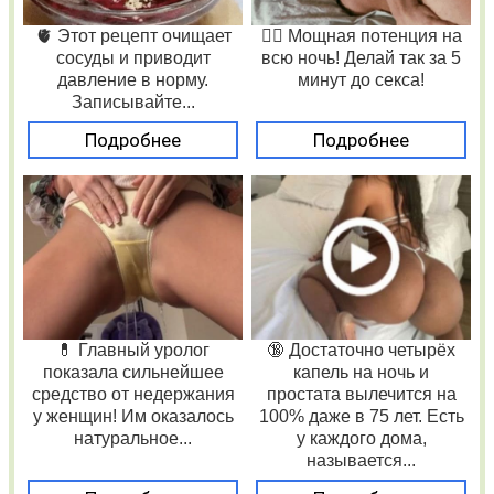
🫀 Этот рецепт очищает
❤️‍🔥 Мощная потенция на
сосуды и приводит
всю ночь! Делай так за 5
давление в норму.
минут до секса!
Записывайте...
Подробнее
Подробнее
💊 Главный уролог
🔞 Достаточно четырёх
показала сильнейшее
капель на ночь и
средство от недержания
простата вылечится на
у женщин! Им оказалось
100% даже в 75 лет. Есть
натуральное...
у каждого дома,
называется...