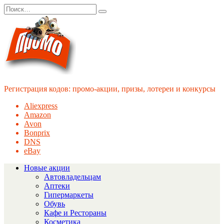
Перейти
Search
к
for:
содержанию
Регистрация кодов: промо-акции, призы, лотереи и конкурсы
Aliexpress
Amazon
Avon
Bonprix
DNS
eBay
Новые акции
Автовладельцам
Аптеки
Гипермаркеты
Обувь
Кафе и Рестораны
Косметика