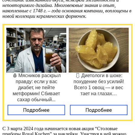
неповторимого дизайна. Многовековые знания и опыт,
накопленные с 1748 г. – года основания компании, воплощены в
новой коллекции керамических формочек.
🩸 Мясников раскрыл
🩱 Диетологи в шоке:
правду: если у вас
похудение без усилий!
диабет, не пейте
Всего 1 овощ — и вес
метформин! Сбивает
тает на глазах…
сахар обычный...
Подробнее
Подробнее
С 3 марта 2024 года начинается новая акция “Столовые
приборы Royal Kuchen” за наклейки. Участвуя в ней можно