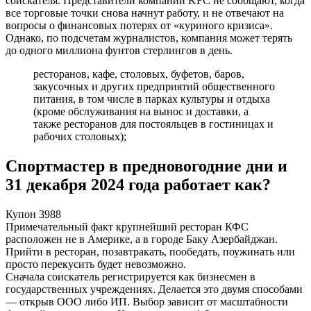
соискателя. Представители компании KFC не сообщают, когда
все торговые точки снова начнут работу, и не отвечают на
вопросы о финансовых потерях от «куриного кризиса».
Однако, по подсчетам журналистов, компания может терять
до одного миллиона фунтов стерлингов в день.
ресторанов, кафе, столовых, буфетов, баров,
закусочных и других предприятий общественного
питания, в том числе в парках культуры и отдыха
(кроме обслуживания на вынос и доставки, а
также ресторанов для постояльцев в гостиницах и
рабочих столовых);
Спортмастер в предновогодние дни и
31 декабря 2024 года работает как?
Купон 3988
Примечательный факт крупнейший ресторан КФС
расположен не в Америке, а в городе Баку Азербайджан.
Прийти в ресторан, позавтракать, пообедать, поужинать или
просто перекусить будет невозможно.
Сначала соискатель регистрируется как бизнесмен в
государственных учреждениях. Делается это двумя способами
— открыв ООО либо ИП. Выбор зависит от масштабности