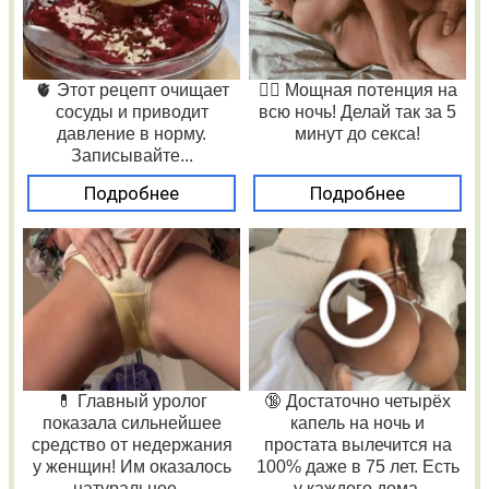
🫀 Этот рецепт очищает
❤️‍🔥 Мощная потенция на
сосуды и приводит
всю ночь! Делай так за 5
давление в норму.
минут до секса!
Записывайте...
Подробнее
Подробнее
💊 Главный уролог
🔞 Достаточно четырёх
показала сильнейшее
капель на ночь и
средство от недержания
простата вылечится на
у женщин! Им оказалось
100% даже в 75 лет. Есть
натуральное...
у каждого дома,