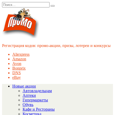
Перейти
Search
к
for:
содержанию
Регистрация кодов: промо-акции, призы, лотереи и конкурсы
Aliexpress
Amazon
Avon
Bonprix
DNS
eBay
Новые акции
Автовладельцам
Аптеки
Гипермаркеты
Обувь
Кафе и Рестораны
Косметика