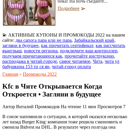
бока! На ночь съедайте...
Подробнее
💫 АКТИВНЫЕ КУПОНЫ И ПРОМОКОДЫ 2022 на нашем
сайте:
два сапога пара или не пара
,
Забайкальский край
,
загляни в будущее
,
как прочитать сертификат
,
как рассчитать
выигрыш
,
новости региона
,
подключите ваш контроллер
,
получаем причитающееся как
,
прочитайте инструкцию
,
распродажа в читай-городе
,
самое читаемое
,
Чита
,
чита ул
бабушкина 153 тц ся ян
,
читай-город оплата
Главная
»
Промокоды 2022
Kfc в Чите Открывается Когда
Откроется • Загляни в будущее
Автор
Виталий Промокодов
На чтение
11 мин
Просмотров
7
В союзе напомнили о ситуации, в которой оказался несколько
лет назад Burger King: компания тоже решила сэкономить и
сменила Bidvest на DHL. В результате через полгода она