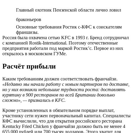
Главный охотник Пензенской области лично ловил
браконьеров
Основные требования Ростик с-КФС к соискателям
франшизы.
Россия была охвачена сетью KFC в 1993 г. Бренд сотрудничал
с компанией Rostik-International. Поэтому отечественные
предприятия работали под маркой Ростик’с. Первое из них
открылось в московском ГУМе.
Расчёт прибыли
Каким требованиям должен соответствовать франчайзи.
«Недавно мы начали работу с новым партнером по доставке,
но у них возникли небольшие трудности роста: доставлять
курятину в 900 ресторанов по всей Британии довольно
сложно», — признались в KFC.
Кроме установленных в обязательном порядке выплат,
участнику сети нужен первоначальный капитал. Специалисты
КФС вычислили, что для открытия российского ресторана
Kentucky Fried Chicken у франчайзи должно быть не менее 4
655 000 рублей или 700 тысяч долларов. Этого хватит для