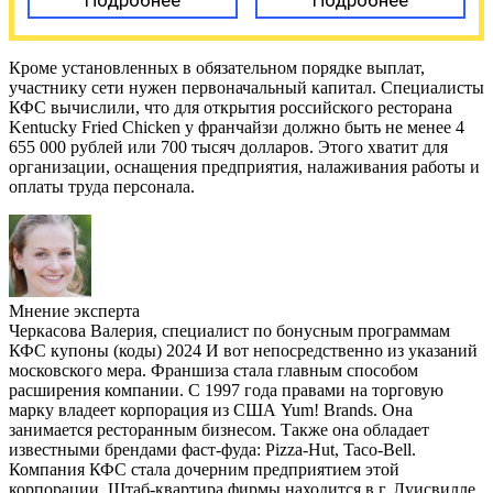
Кроме установленных в обязательном порядке выплат,
участнику сети нужен первоначальный капитал. Специалисты
КФС вычислили, что для открытия российского ресторана
Kentucky Fried Chicken у франчайзи должно быть не менее 4
655 000 рублей или 700 тысяч долларов. Этого хватит для
организации, оснащения предприятия, налаживания работы и
оплаты труда персонала.
Мнение эксперта
Черкасова Валерия, специалист по бонусным программам
КФС купоны (коды) 2024 И вот непосредственно из указаний
московского мера. Франшиза стала главным способом
расширения компании. С 1997 года правами на торговую
марку владеет корпорация из США Yum! Brands. Она
занимается ресторанным бизнесом. Также она обладает
известными брендами фаст-фуда: Pizza-Hut, Taco-Bell.
Компания КФС стала дочерним предприятием этой
корпорации. Штаб-квартира фирмы находится в г. Луисвилле