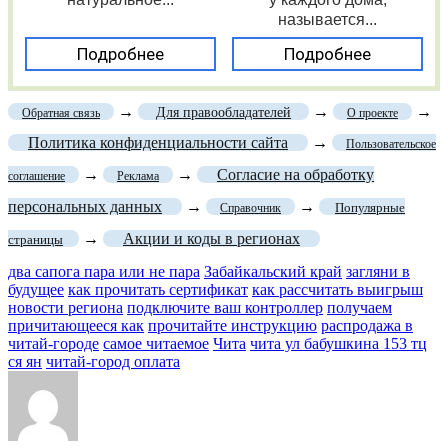
называется...
Подробнее
Подробнее
→
→
→
Для правообладателей
Обратная связь
О проекте
Политика конфиденциальности сайта
→
Пользовательское
→
→
Согласие на обработку
соглашение
Реклама
персональных данных
→
→
Популярные
Справочник
→
Акции и коды в регионах
страницы
два сапога пара или не пара
Забайкальский край
загляни в
будущее
как прочитать сертификат
как рассчитать выигрыш
новости региона
подключите ваш контроллер
получаем
причитающееся как
прочитайте инструкцию
распродажа в
читай-городе
самое читаемое
Чита
чита ул бабушкина 153 тц
ся ян
читай-город оплата