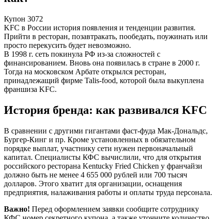
Купон 3072
KFC в России история появления и тенденции развития.
Прийти в ресторан, позавтракать, пообедать, поужинать или
просто перекусить будет невозможно.
В 1998 г. сеть покинула РФ из-за сложностей с
финансированием. Вновь она появилась в стране в 2000 г.
Тогда на московском Арбате открылся ресторан,
принадлежащий фирме Talis-food, которой была выкуплена
франшиза KFC.
История бренда: как развивался KFC
В сравнении с другими гигантами фаст-фуда Мак-Дональдс,
Бургер-Кинг и пр. Кроме установленных в обязательном
порядке выплат, участнику сети нужен первоначальный
капитал. Специалисты КФС вычислили, что для открытия
российского ресторана Kentucky Fried Chicken у франчайзи
должно быть не менее 4 655 000 рублей или 700 тысяч
долларов. Этого хватит для организации, оснащения
предприятия, налаживания работы и оплаты труда персонала.
Важно!
Перед оформлением заявки сообщите сотруднику
КФС номер секретного купона, а также уточните количество