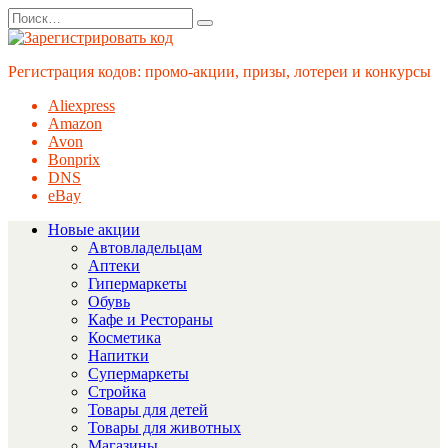
Перейти
Search
к
for:
содержанию
Регистрация кодов: промо-акции, призы, лотереи и конкурсы
Aliexpress
Amazon
Avon
Bonprix
DNS
eBay
Новые акции
Автовладельцам
Аптеки
Гипермаркеты
Обувь
Кафе и Рестораны
Косметика
Напитки
Супермаркеты
Стройка
Товары для детей
Товары для животных
Магазины