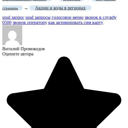
→
Акции и коды в регионах
страницы
ussd запрос
ussd запросы
голосовое меню
звонок в службу
0500
звонок оператору
как активировать сим карту
Виталий Промокодов
Оцените автора