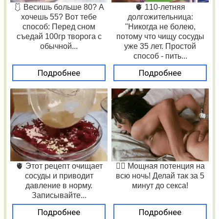
🩱 Весишь больше 80? А
🫀 110-летняя
хочешь 55? Вот тебе
долгожительница:
способ: Перед сном
"Никогда не болею,
съедай 100гр творога с
потому что чищу сосуды
обычной...
уже 35 лет. Простой
способ - пить...
Подробнее
Подробнее
🫀 Этот рецепт очищает
❤️‍🔥 Мощная потенция на
сосуды и приводит
всю ночь! Делай так за 5
давление в норму.
минут до секса!
Записывайте...
Подробнее
Подробнее