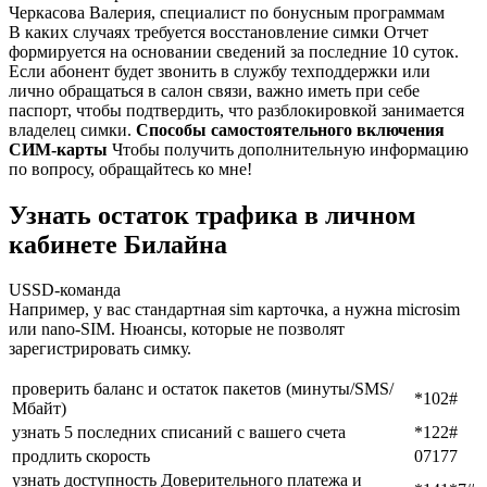
Черкасова Валерия, специалист по бонусным программам
В каких случаях требуется восстановление симки Отчет
формируется на основании сведений за последние 10 суток.
Если абонент будет звонить в службу техподдержки или
лично обращаться в салон связи, важно иметь при себе
паспорт, чтобы подтвердить, что разблокировкой занимается
владелец симки.
Способы самостоятельного включения
СИМ-карты
Чтобы получить дополнительную информацию
по вопросу, обращайтесь ко мне!
Узнать остаток трафика в личном
кабинете Билайна
USSD-команда
Например, у вас стандартная sim карточка, а нужна microsim
или nano-SIM. Нюансы, которые не позволят
зарегистрировать симку.
проверить баланс и остаток пакетов (минуты/SMS/
*102#
Мбайт)
узнать 5 последних списаний с вашего счета
*122#
продлить скорость
07177
узнать доступность Доверительного платежа и