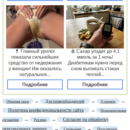
💊 Главный уролог
🩸 Сахар упадет до 4.1
показала сильнейшее
ммоль за 1 ночь!
средство от недержания
Диабетикам нужно перед
у женщин! Им оказалось
сном выпивать стакан
натуральное...
теплой...
Подробнее
Подробнее
→
→
→
Для правообладателей
Обратная связь
О проекте
Политика конфиденциальности сайта
→
Пользовательское
→
→
Согласие на обработку
соглашение
Реклама
персональных данных
→
→
Популярные
Справочник