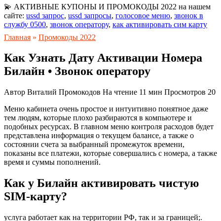
💫 АКТИВНЫЕ КУПОНЫ И ПРОМОКОДЫ 2022 на нашем
сайте:
ussd запрос
,
ussd запросы
,
голосовое меню
,
звонок в
службу 0500
,
звонок оператору
,
как активировать сим карту
Главная
»
Промокоды 2022
Как Узнать Дату Активации Номера
Билайн • Звонок оператору
Автор
Виталий Промокодов
На чтение
11 мин
Просмотров
20
Меню кабинета очень простое и интуитивно понятное даже
тем людям, которые плохо разбираются в компьютере и
подобных ресурсах. В главном меню контроля расходов будет
представлена информация о текущем балансе, а также о
состоянии счета за выбранный промежуток времени,
показаны все платежи, которые совершались с номера, а также
время и суммы пополнений.
Как у Билайн активировать чистую
SIM-карту?
услуга работает как на территории РФ, так и за границей;.