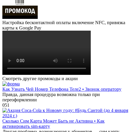
Настройка бесконтактной оплаты включение NFC, привязка
карты к Google Pay
Смотреть другие промокоды и акции
Как Узнать Чей Номер Телефона Теле2 • Звонок оператору
Правда, данная процедура возможна только при
переоформлении
0
51
Сколько Сим Карта Может Быть не Активна • Как
активировать sim-карту
Другая проблема, возникающая у абонентов — сим карту