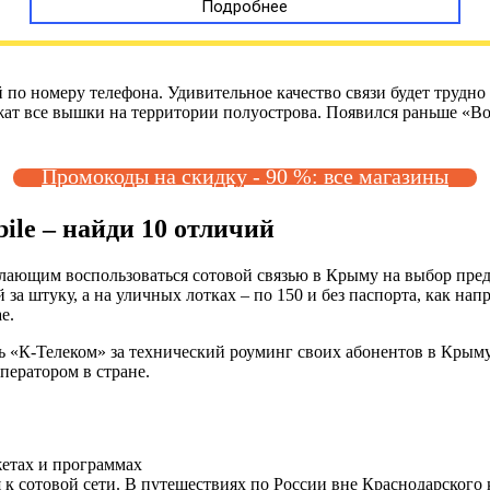
Подробнее
о номеру телефона. Удивительное качество связи будет трудно 
т все вышки на территории полуострова. Появился раньше «Вол
Промокоды на скидку - 90 %: все магазины
ile – найди 10 отличий
. Желающим воспользоваться сотовой связью в Крыму на выбор п
й за штуку, а на уличных лотках – по 150 и без паспорта, как н
е.
К-Телеком» за технический роуминг своих абонентов в Крыму. 
ператором в стране.
жетах и программах
к сотовой сети. В путешествиях по России вне Краснодарского к