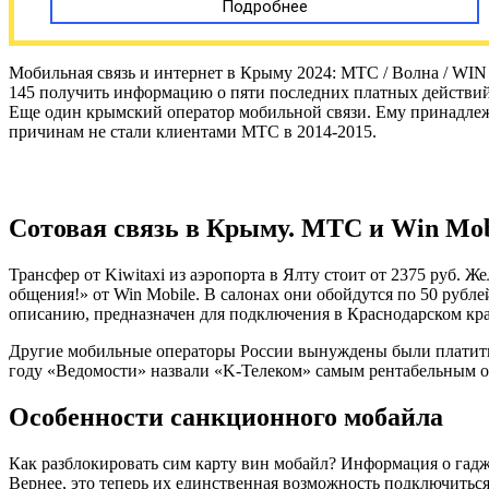
Подробнее
Мобильная связь и интернет в Крыму 2024: МТС / Волна / WIN
145 получить информацию о пяти последних платных действий п
Еще один крымский оператор мобильной связи. Ему принадлежа
причинам не стали клиентами МТС в 2014-2015.
Сотовая связь в Крыму. МТС и Win Mob
Трансфер от Kiwitaxi из аэропорта в Ялту стоит от 2375 руб
общения!» от Win Mobile. В салонах они обойдутся по 50 рубле
описанию, предназначен для подключения в Краснодарском кра
Другие мобильные операторы России вынуждены были платить «
году «Ведомости» назвали «K-Телеком» самым рентабельным о
Особенности санкционного мобайла
Как разблокировать сим карту вин мобайл? Информация о гад
Вернее, это теперь их единственная возможность подключиться 