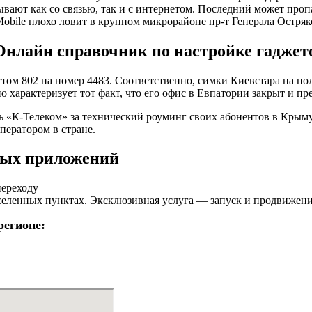
ают как со связью, так и с интернетом. Последний может пропа
obile плохо ловит в крупном микрорайоне пр-т Генерала Остряк
Онлайн справочник по настройке гаджет
стом 802 на номер 4483. Соответственно, симки Киевстара на по
характеризует тот факт, что его офис в Евпатории закрыт и пре
К-Телеком» за технический роуминг своих абонентов в Крыму. 
ператором в стране.
ных приложений
переходу
аселенных пунктах. Эксклюзивная услуга — запуск и продвижен
егионе: