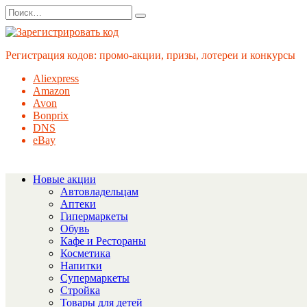
Перейти
Search
к
for:
содержанию
Регистрация кодов: промо-акции, призы, лотереи и конкурсы
Aliexpress
Amazon
Avon
Bonprix
DNS
eBay
Новые акции
Автовладельцам
Аптеки
Гипермаркеты
Обувь
Кафе и Рестораны
Косметика
Напитки
Супермаркеты
Стройка
Товары для детей