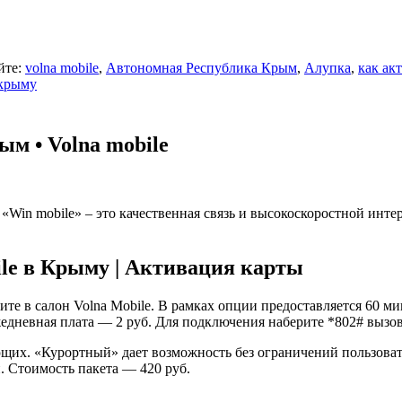
йте:
volna mobile
,
Автономная Республика Крым
,
Алупка
,
как ак
 крыму
м • Volna mobile
«Win mobile» – это качественная связь и высокоскоростной инт
le в Крыму | Активация карты
те в салон Volna Mobile. В рамках опции предоставляется 60 м
едневная плата — 2 руб. Для подключения наберите *802# вызов
их. «Курортный» дает возможность без ограничений пользовать
. Стоимость пакета — 420 руб.