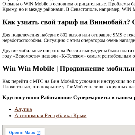
Отзывы о WIN Mobile в основном отрицательные. Проблемы быв
Крыму, но и между районами. В Севастополе, например, WIN M
Как узнать свой тариф на Винмобайл? 
Для подключения наберите 802 вызов или отправьте SMS с тек
неработоспособны. Ситуацию с этим оператором очень наглядно 
Другие мобильные операторы России вынуждены были платить «
году «Ведомости» назвали «K-Телеком» самым рентабельным о
Win Win Mobile | Продвижение мобиль
Как перейти с МТС на Вин Мобайл: условия и инструкция по 
Плохо только, что покрытие у ТриМоб есть лишь в крупных н
Круглосуточно Работающие Супермаркеты в вашем р
Алупка
Автономная Республика Крым