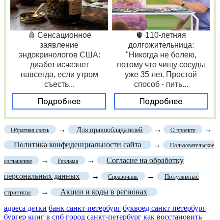
🩸 Сенсационное
🫀 110-летняя
заявление
долгожительница:
эндокринологов США:
"Никогда не болею,
диабет исчезнет
потому что чищу сосуды
навсегда, если утром
уже 35 лет. Простой
съесть...
способ - пить...
Подробнее
Подробнее
→
→
→
Для правообладателей
Обратная связь
О проекте
Политика конфиденциальности сайта
→
Пользовательское
→
→
Согласие на обработку
соглашение
Реклама
персональных данных
→
→
Популярные
Справочник
→
Акции и коды в регионах
страницы
адреса детки
банк санкт-петербург
буквоед санкт-петербург
бургер кинг в спб
город санкт-петербург
как восстановить