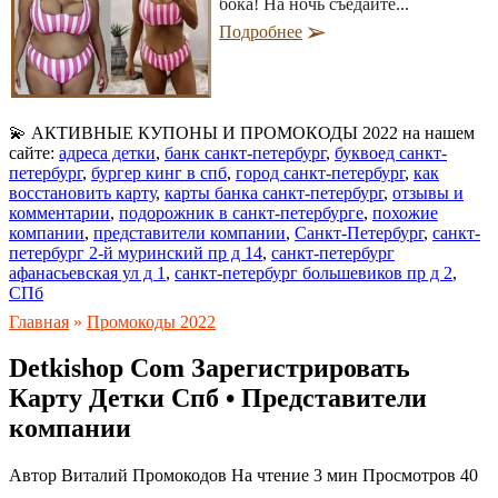
бока! На ночь съедайте...
Подробнее
💫 АКТИВНЫЕ КУПОНЫ И ПРОМОКОДЫ 2022 на нашем
сайте:
адреса детки
,
банк санкт-петербург
,
буквоед санкт-
петербург
,
бургер кинг в спб
,
город санкт-петербург
,
как
восстановить карту
,
карты банка санкт-петербург
,
отзывы и
комментарии
,
подорожник в санкт-петербурге
,
похожие
компании
,
представители компании
,
Санкт-Петербург
,
санкт-
петербург 2-й муринский пр д 14
,
санкт-петербург
афанасьевская ул д 1
,
санкт-петербург большевиков пр д 2
,
СПб
Главная
»
Промокоды 2022
Detkishop Com Зарегистрировать
Карту Детки Спб • Представители
компании
Автор
Виталий Промокодов
На чтение
3 мин
Просмотров
40