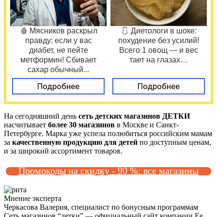
🩸 Мясников раскрыл
🩱 Диетологи в шоке:
правду: если у вас
похудение без усилий!
диабет, не пейте
Всего 1 овощ — и вес
метформин! Сбивает
тает на глазах…
сахар обычный...
Подробнее
Подробнее
На сегодняшний день
сеть детских магазинов ДЕТКИ
насчитывает
более 30 магазинов
в Москве и Санкт-
Петербурге. Марка уже успела полюбиться российским мамам
за
качественную продукцию для детей
по доступным ценам,
и за широкий ассортимент товаров.
Промокоды на скидку - 90 %: все магазины
Мнение эксперта
Черкасова Валерия, специалист по бонусным программам
Сеть магазинов “детки” — официальный сайт компании Ее