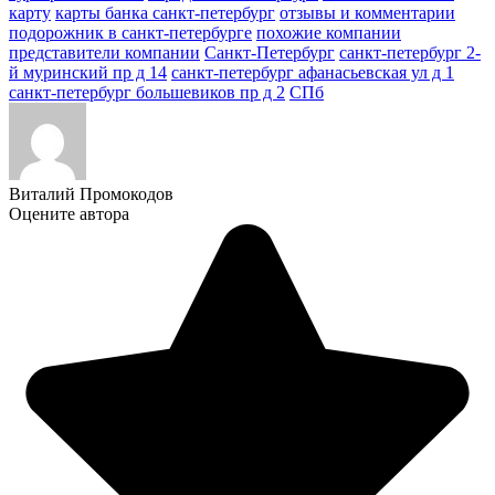
карту
карты банка санкт-петербург
отзывы и комментарии
подорожник в санкт-петербурге
похожие компании
представители компании
Санкт-Петербург
санкт-петербург 2-
й муринский пр д 14
санкт-петербург афанасьевская ул д 1
санкт-петербург большевиков пр д 2
СПб
Виталий Промокодов
Оцените автора