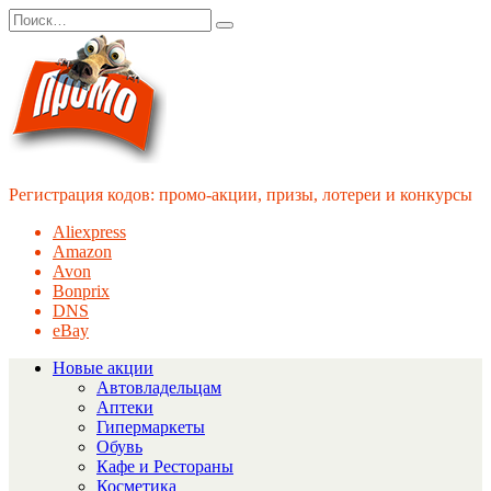
Перейти
Search
к
for:
содержанию
Регистрация кодов: промо-акции, призы, лотереи и конкурсы
Aliexpress
Amazon
Avon
Bonprix
DNS
eBay
Новые акции
Автовладельцам
Аптеки
Гипермаркеты
Обувь
Кафе и Рестораны
Косметика