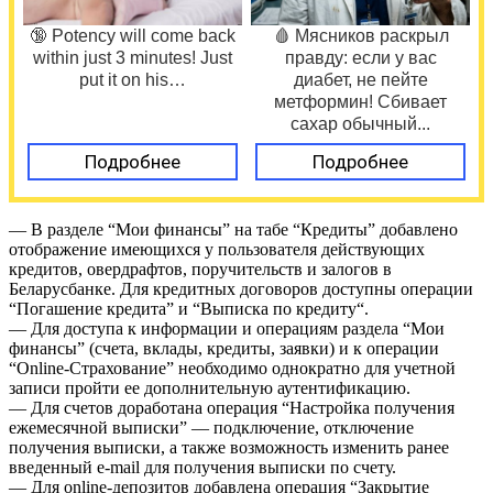
🔞 Potency will come back
🩸 Мясников раскрыл
within just 3 minutes! Just
правду: если у вас
put it on his…
диабет, не пейте
метформин! Сбивает
сахар обычный...
Подробнее
Подробнее
— В разделе “Мои финансы” на табе “Кредиты” добавлено
отображение имеющихся у пользователя действующих
кредитов, овердрафтов, поручительств и залогов в
Беларусбанке. Для кредитных договоров доступны операции
“Погашение кредита” и “Выписка по кредиту“.
— Для доступа к информации и операциям раздела “Мои
финансы” (счета, вклады, кредиты, заявки) и к операции
“Online-Страхование” необходимо однократно для учетной
записи пройти ее дополнительную аутентификацию.
— Для счетов доработана операция “Настройка получения
ежемесячной выписки” — подключение, отключение
получения выписки, а также возможность изменить ранее
введенный e-mail для получения выписки по счету.
— Для online-депозитов добавлена операция “Закрытие