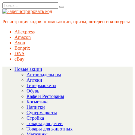
Перейти
Search
к
for:
содержанию
Регистрация кодов: промо-акции, призы, лотереи и конкурсы
Aliexpress
Amazon
Avon
Bonprix
DNS
eBay
Новые акции
Автовладельцам
Аптеки
Гипермаркеты
Обувь
Кафе и Рестораны
Косметика
Напитки
Супермаркеты
Стройка
Товары для детей
Товары для животных
Магазины