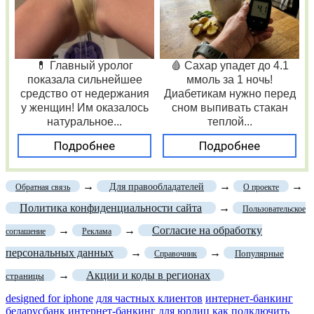
💊 Главный уролог
🩸 Сахар упадет до 4.1
показала сильнейшее
ммоль за 1 ночь!
средство от недержания
Диабетикам нужно перед
у женщин! Им оказалось
сном выпивать стакан
натуральное...
теплой...
Подробнее
Подробнее
→
→
→
Для правообладателей
Обратная связь
О проекте
Политика конфиденциальности сайта
→
Пользовательское
→
→
Согласие на обработку
соглашение
Реклама
персональных данных
→
→
Популярные
Справочник
→
Акции и коды в регионах
страницы
designed for iphone
для частных клиентов
интернет-банкинг
беларусбанк
интернет-банкинг для юрлиц
как подключить