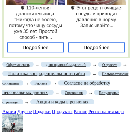
🫀 110-летняя
🫀 Этот рецепт очищает
долгожительница:
сосуды и приводит
"Никогда не болею,
давление в норму.
потому что чищу сосуды
Записывайте...
уже 35 лет. Простой
способ - пить...
Подробнее
Подробнее
→
→
→
Для правообладателей
Обратная связь
О проекте
Политика конфиденциальности сайта
→
Пользовательское
→
→
Согласие на обработку
соглашение
Реклама
персональных данных
→
→
Популярные
Справочник
→
Акции и коды в регионах
страницы
Акции
Другое
Подарки
Продукты
Разное
Регистрация кода