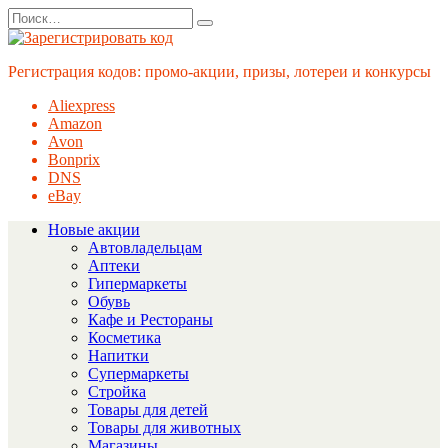
Перейти
Search
к
for:
содержанию
Регистрация кодов: промо-акции, призы, лотереи и конкурсы
Aliexpress
Amazon
Avon
Bonprix
DNS
eBay
Новые акции
Автовладельцам
Аптеки
Гипермаркеты
Обувь
Кафе и Рестораны
Косметика
Напитки
Супермаркеты
Стройка
Товары для детей
Товары для животных
Магазины