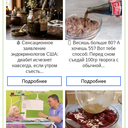
🩸 Сенсационное
🩱 Весишь больше 80? А
заявление
хочешь 55? Вот тебе
эндокринологов США:
способ: Перед сном
диабет исчезнет
съедай 100гр творога с
навсегда, если утром
обычной...
съесть...
Подробнее
Подробнее