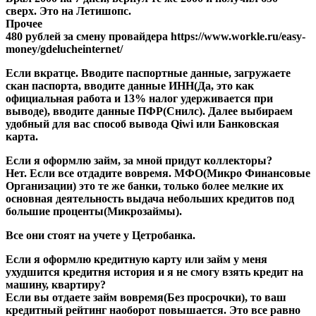
сверх. Это на Летишопс.
Прочее
480 рублей за смену провайдера https://www.workle.ru/easy-
money/gdelucheinternet/
Если вкратце. Вводите паспортные данные, загружаете
скан паспорта, вводите данные ИНН(Да, это как
официальная работа и 13% налог удерживается при
выводе), вводите данные ПФР(Снилс). Далее выбираем
удобный для вас способ вывода Qiwi или Банковская
карта.
Если я оформлю займ, за мной придут коллекторы?
Нет. Если все отдадите вовремя. МФО(Микро Финансовые
Организации) это те же банки, только более мелкие их
основная деятельность выдача небольших кредитов под
большие проценты(Микрозаймы).
Все они стоят на учете у Цетробанка.
Если я оформлю кредитную карту или займ у меня
ухудшится кредитня история и я не смогу взять кредит на
машину, квартиру?
Если вы отдаете займ вовремя(Без просрочки), то ваш
кредитный рейтинг наоборот повышается. Это все равно