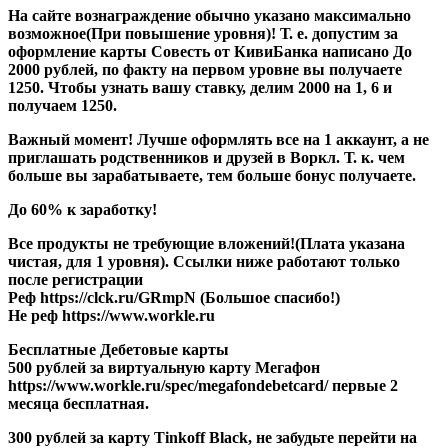
На сайте вознаграждение обычно указано максимально
возможное
(При повышение уровня)! Т. е. допустим за
оформление карты Совесть от КивиБанка написано
До
2000 рублей
, по факту на первом уровне вы получаете
1250. Чтобы узнать вашу ставку, делим 2000 на 1, 6 и
получаем 1250.
Важный момент!
Лучше оформлять все на 1 аккаунт, а не
приглашать родственников и друзей в Воркл. Т. к. чем
больше вы зарабатываете, тем больше бонус получаете.
До 60% к заработку!
Все продукты не требующие вложений!(Плата указана
чистая, для 1 уровня).
Ссылки ниже работают только
после регистрации
Реф https://clck.ru/GRmpN (Большое спасибо!)
Не реф https://www.workle.ru
Бесплатные Дебетовые карты
500 рублей за виртуальную карту Мегафон
https://www.workle.ru/spec/megafondebetcard/ первые 2
месяца бесплатная.
300 рублей за карту Tinkoff Black, не забудьте перейти на