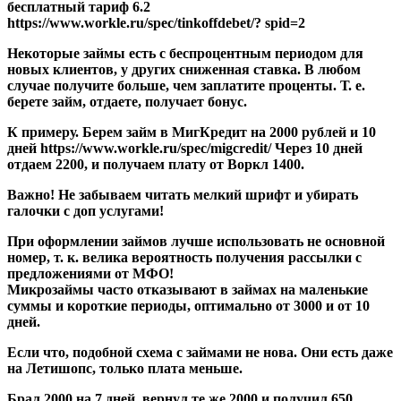
бесплатный тариф 6.2
https://www.workle.ru/spec/tinkoffdebet/? spid=2
Некоторые займы есть с беспроцентным периодом для
новых клиентов, у других сниженная ставка. В любом
случае получите больше, чем заплатите проценты. Т. е.
берете займ, отдаете, получает бонус.
К примеру. Берем займ в МигКредит на 2000 рублей и 10
дней https://www.workle.ru/spec/migcredit/ Через 10 дней
отдаем 2200, и получаем плату от Воркл 1400.
Важно!
Не забываем читать мелкий шрифт и убирать
галочки с доп услугами!
При оформлении займов лучше использовать не основной
номер, т. к. велика вероятность получения рассылки с
предложениями от МФО!
Микрозаймы часто отказывают в займах на маленькие
суммы и короткие периоды, оптимально от 3000 и от 10
дней.
Если что, подобной схема с займами не нова. Они есть даже
на Летишопс, только плата меньше.
Брал 2000 на 7 дней, вернул те же 2000 и получил 650