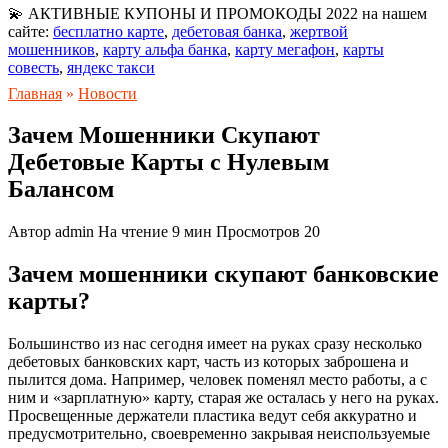
💫 АКТИВНЫЕ КУПОНЫ И ПРОМОКОДЫ 2022 на нашем
сайте:
бесплатно карте
,
дебетовая банка
,
жертвой
мошенников
,
карту альфа банка
,
карту мегафон
,
карты
совесть
,
яндекс такси
Главная
»
Новости
Зачем Мошенники Скупают
Дебетовые Карты с Нулевым
Балансом
Автор
admin
На чтение
9 мин
Просмотров
20
Зачем мошенники скупают банковские
карты?
Большинство из нас сегодня имеет на руках сразу несколько
дебетовых банковских карт, часть из которых заброшена и
пылится дома. Например, человек поменял место работы, а с
ним и «зарплатную» карту, старая же осталась у него на руках.
Просвещенные держатели пластика ведут себя аккуратно и
предусмотрительно, своевременно закрывая неиспользуемые