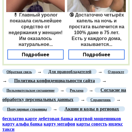
💊 Главный уролог
🔞 Достаточно четырёх
показала сильнейшее
капель на ночь и
средство от
простата вылечится на
недержания у женщин!
100% даже в 75 лет.
Им оказалось
Есть у каждого дома,
натуральное...
называется...
Подробнее
Подробнее
→
→
Для правообладателей
Обратная связь
О проекте
→
Политика конфиденциальности сайта
→
→
→
Согласие на
Пользовательское соглашение
Реклама
обработку персональных данных
→
→
Справочник
→
Акции и коды в регионах
Популярные страницы
бесплатно карте
дебетовая банка
жертвой мошенников
карту альфа банка
карту мегафон
карты совесть
яндекс
такси