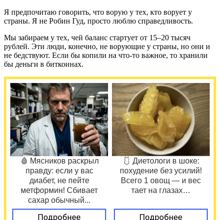
Я предпочитаю говорить, что ворую у тех, кто ворует у
страны. Я не Робин Гуд, просто люблю справедливость.
Мы забираем у тех, чей баланс стартует от 15–20 тысяч
рублей. Эти люди, конечно, не ворующие у страны, но они и
не бедствуют. Если бы копили на что-то важное, то хранили
бы деньги в биткоинах.
🩸 Мясников раскрыл
🩱 Диетологи в шоке:
правду: если у вас
похудение без усилий!
диабет, не пейте
Всего 1 овощ — и вес
метформин! Сбивает
тает на глазах…
сахар обычный...
Подробнее
Подробнее