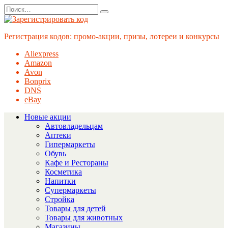
Перейти
Search
к
for:
содержанию
Регистрация кодов: промо-акции, призы, лотереи и конкурсы
Aliexpress
Amazon
Avon
Bonprix
DNS
eBay
Новые акции
Автовладельцам
Аптеки
Гипермаркеты
Обувь
Кафе и Рестораны
Косметика
Напитки
Супермаркеты
Стройка
Товары для детей
Товары для животных
Магазины