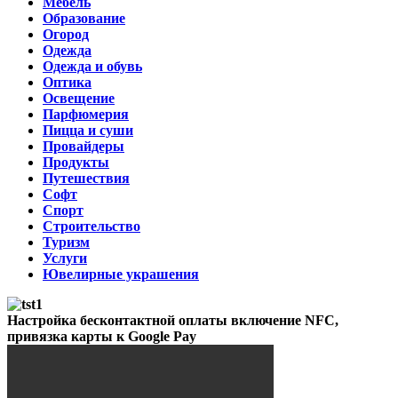
Мебель
Образование
Огород
Одежда
Одежда и обувь
Оптика
Освещение
Парфюмерия
Пицца и суши
Провайдеры
Продукты
Путешествия
Софт
Спорт
Строительство
Туризм
Услуги
Ювелирные украшения
Настройка бесконтактной оплаты включение NFC,
привязка карты к Google Pay