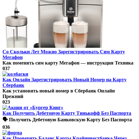
Со Скольки Лет Можно Зарегистрировать Сим Карту
Мегафон
Как поменять сим карту Мегафон — инструкция Техника
0
37
Как Онлайн Зарегистрировать Новый Номер на Карту
Сбербанк
Как установить новый номер в Сбербанк Онлайн
Прежний
0
23
Как Получить Дебетовую Карту Тинькофф Без Паспорта
🗣 Получить Дебетовую Банковскую Карту Без Паспорта
0
36
Как Проверить Баланс Карты Крайинвестбанка Через