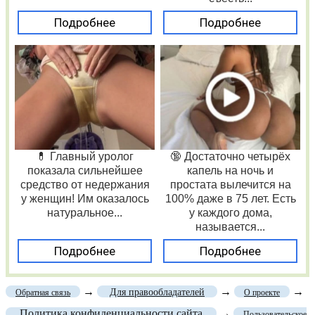
Подробнее
Подробнее
💊 Главный уролог
🔞 Достаточно четырёх
показала сильнейшее
капель на ночь и
средство от недержания
простата вылечится на
у женщин! Им оказалось
100% даже в 75 лет. Есть
натуральное...
у каждого дома,
называется...
Подробнее
Подробнее
→
→
→
Для правообладателей
Обратная связь
О проекте
Политика конфиденциальности сайта
→
Пользовательское