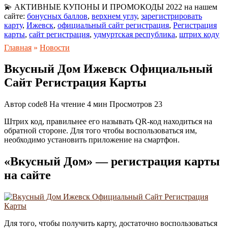
💫 АКТИВНЫЕ КУПОНЫ И ПРОМОКОДЫ 2022 на нашем
сайте:
бонусных баллов
,
верхнем углу
,
зарегистрировать
карту
,
Ижевск
,
официальный сайт регистрация
,
Регистрация
карты
,
сайт регистрация
,
удмуртская республика
,
штрих коду
Главная
»
Новости
Вкусный Дом Ижевск Официальный
Сайт Регистрация Карты
Автор
code8
На чтение
4 мин
Просмотров
23
Штрих код, правильнее его называть QR-код находиться на
обратной стороне. Для того чтобы воспользоваться им,
необходимо установить приложение на смартфон.
«Вкусный Дом» — регистрация карты
на сайте
Для того, чтобы получить карту, достаточно воспользоваться