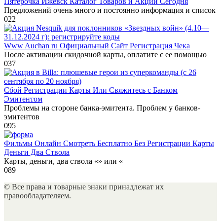
Пятерочка Ижевск Каталог Товаров и Акции Сегодня
Предложений очень много и постоянно информация и список
0
22
Www Auchan ru Официальный Сайт Регистрация Чека
После активации скидочной карты, оплатите с ее помощью
0
37
Сбой Регистрации Карты Или Свяжитесь с Банком
Эмитентом
Проблемы на стороне банка-эмитента. Проблем у банков-
эмитентов
0
95
Фильмы Онлайн Смотреть Бесплатно Без Регистрации Карты
Деньги Два Ствола
Карты, деньги, два ствола «» или «
0
89
© Все права и товарные знаки принадлежат их
правообладателяем.