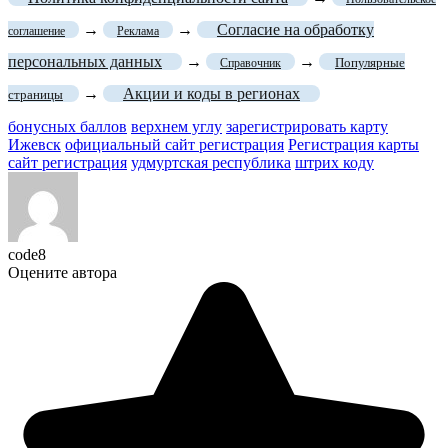
→
→
Согласие на обработку
соглашение
Реклама
персональных данных
→
→
Популярные
Справочник
→
Акции и коды в регионах
страницы
бонусных баллов
верхнем углу
зарегистрировать карту
Ижевск
официальный сайт регистрация
Регистрация карты
сайт регистрация
удмуртская республика
штрих коду
code8
Оцените автора