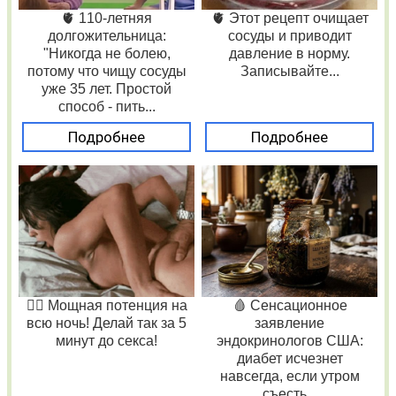
🫀 110-летняя
🫀 Этот рецепт очищает
долгожительница:
сосуды и приводит
"Никогда не болею,
давление в норму.
потому что чищу сосуды
Записывайте...
уже 35 лет. Простой
способ - пить...
Подробнее
Подробнее
❤️‍🔥 Мощная потенция на
🩸 Сенсационное
всю ночь! Делай так за 5
заявление
минут до секса!
эндокринологов США:
диабет исчезнет
навсегда, если утром
съесть...