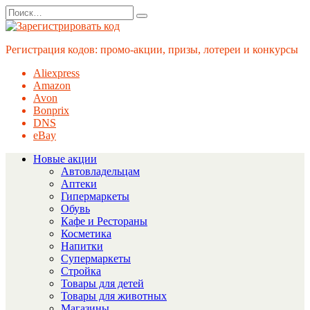
Перейти
Search
к
for:
содержанию
Регистрация кодов: промо-акции, призы, лотереи и конкурсы
Aliexpress
Amazon
Avon
Bonprix
DNS
eBay
Новые акции
Автовладельцам
Аптеки
Гипермаркеты
Обувь
Кафе и Рестораны
Косметика
Напитки
Супермаркеты
Стройка
Товары для детей
Товары для животных
Магазины