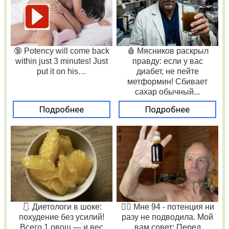
🔞 Potency will come back
🩸 Мясников раскрыл
within just 3 minutes! Just
правду: если у вас
put it on his…
диабет, не пейте
метформин! Сбивает
сахар обычный...
Подробнее
Подробнее
🩱 Диетологи в шоке:
❤️‍🔥 Мне 94 - потенция ни
похудение без усилий!
разу не подводила. Мой
Всего 1 овощ — и вес
вам совет: Перед