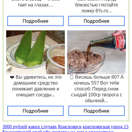
тает на глазах…
близостью глотайте
ложку 6%-го...
Подробнее
Подробнее
❤️ Вы удивитесь, но это
🩱 Весишь больше 80? А
домашнее средство
хочешь 55? Вот тебе
понижает давление и
способ: Перед сном
очищает сосуды...
съедай 100гр творога с
обычной...
Подробнее
Подробнее
3000 рублей
каких случаях
Красноярск
красноярская улица 13
Красноярский край
кфс доставка на дом в красноярске