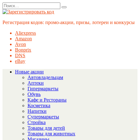
Перейти
Search
к
for:
содержанию
Регистрация кодов: промо-акции, призы, лотереи и конкурсы
Aliexpress
Amazon
Avon
Bonprix
DNS
eBay
Новые акции
Автовладельцам
Аптеки
Гипермаркеты
Обувь
Кафе и Рестораны
Косметика
Напитки
Супермаркеты
Стройка
Товары для детей
Товары для животных
Магазины