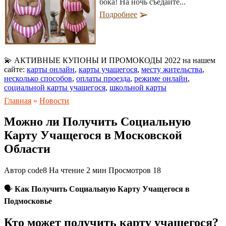
бока! На ночь съедайте...
Подробнее
💫 АКТИВНЫЕ КУПОНЫ И ПРОМОКОДЫ 2022 на нашем
сайте:
карты онлайн
,
карты учащегося
,
месту жительства
,
несколько способов
,
оплаты проезда
,
режиме онлайн
,
социальной карты учащегося
,
школьной карты
Главная
»
Новости
Можно ли Получить Социальную
Карту Учащегося в Московской
Области
Автор
code8
На чтение
2 мин
Просмотров
18
🗣
Как Получить Социальную Карту Учащегося в
Подмосковье
Кто может получить карту учащегося?