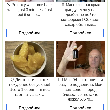
🔞 Potency will come back
🩸 Мясников раскрыл
within just 3 minutes! Just
правду: если у вас
put it on his…
диабет, не пейте
метформин! Сбивает
сахар обычный...
Подробнее
Подробнее
🩱 Диетологи в шоке:
❤️‍🔥 Мне 94 - потенция ни
похудение без усилий!
разу не подводила. Мой
Всего 1 овощ — и вес
вам совет: Перед
тает на глазах…
близостью глотайте
ложку 6%-го...
Подробнее
Подробнее