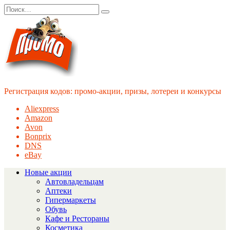
Перейти
Search
к
for:
содержанию
Регистрация кодов: промо-акции, призы, лотереи и конкурсы
Aliexpress
Amazon
Avon
Bonprix
DNS
eBay
Новые акции
Автовладельцам
Аптеки
Гипермаркеты
Обувь
Кафе и Рестораны
Косметика