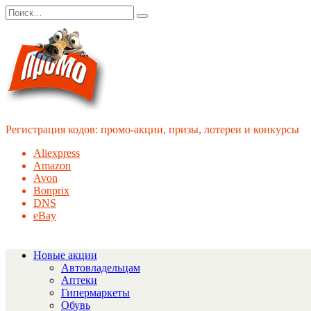
Перейти
Search
к
for:
содержанию
Регистрация кодов: промо-акции, призы, лотереи и конкурсы
Aliexpress
Amazon
Avon
Bonprix
DNS
eBay
Новые акции
Автовладельцам
Аптеки
Гипермаркеты
Обувь