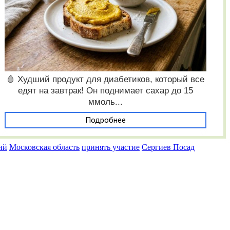
🩸 Худший продукт для диабетиков, который все
едят на завтрак! Он поднимает сахар до 15
ммоль...
Подробнее
ий
Московская область
принять участие
Сергиев Посад