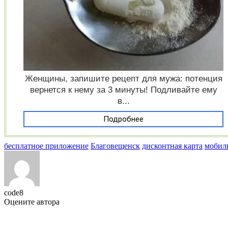
Женщины, запишите рецепт для мужа: потенция
вернется к нему за 3 минуты! Подливайте ему
в...
Подробнее
бесплатное приложение
Благовещенск
дисконтная карта
мобил
code8
Оцените автора