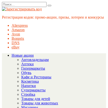
Перейти
Search
к
for:
содержанию
Регистрация кодов: промо-акции, призы, лотереи и конкурсы
Aliexpress
Amazon
Avon
Bonprix
DNS
eBay
Новые акции
Автовладельцам
Аптеки
Гипермаркеты
Обувь
Кафе и Рестораны
Косметика
Напитки
Супермаркеты
Стройка
Товары для детей
Товары для животных
Магазины