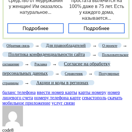
средство от недержания
простата вылечится на
у женщин! Им оказалось
100% даже в 75 лет. Есть
натуральное...
у каждого дома,
называется...
Подробнее
Подробнее
→
→
→
Для правообладателей
Обратная связь
О проекте
Политика конфиденциальности сайта
→
Пользовательское
→
→
Согласие на обработку
соглашение
Реклама
персональных данных
→
→
Популярные
Справочник
→
Акции и коды в регионах
страницы
баланс телефона
ввести номер карты
карты номеру
номер
лицевого счета
номеру телефона карте
севастополь
скачать
мобильное приложение
услуг связи
code8