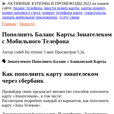
💫 АКТИВНЫЕ КУПОНЫ И ПРОМОКОДЫ 2022 на нашем
сайте:
баланс телефона
,
ввести номер карты
,
карты номеру
,
номер лицевого счета
,
номеру телефона карте
,
севастополь
,
скачать мобильное приложение
,
услуг связи
Главная
»
Новости
Пополнить Баланс Карты Зонателеком
с Мобильного Телефона
Автор
code8
На чтение
5 мин
Просмотров
5.2к.
🗣
Зонателеком Пополнить Баланс с Банковской Карты
Как пополнить карту зонателеком
через сбербанк
Провайдер связи предлагает множество способов пополнить
карту «Зонателеком», в том числе:
Рассмотрим подробнее каждый из вариантов, как пополнить
карту «Зона Телеком».
Для пополнения баланса карты IP-телефонии «Зонателеком»