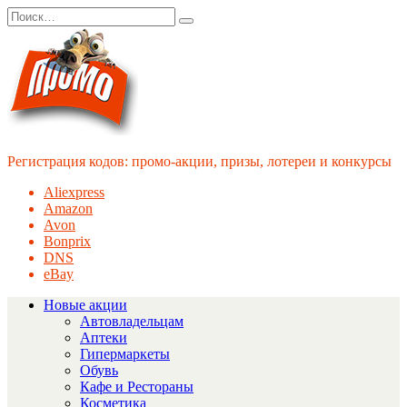
Перейти
Search
к
for:
содержанию
Регистрация кодов: промо-акции, призы, лотереи и конкурсы
Aliexpress
Amazon
Avon
Bonprix
DNS
eBay
Новые акции
Автовладельцам
Аптеки
Гипермаркеты
Обувь
Кафе и Рестораны
Косметика