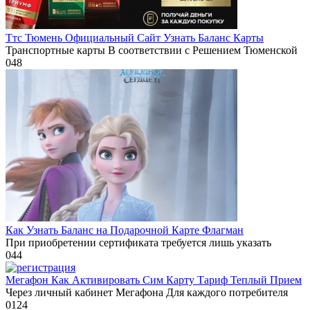
Ттс Тюмень Официальный Сайт Узнать Баланс Карты
Транспортные карты В соответствии с Решением Тюменской
0
48
Как Узнать Баланс на Подарочной Карте Флагман
При приобретении сертификата требуется лишь указать
0
44
Мегафон Как Активировать Сим Карту Тариф Теплый Прием
Через личный кабинет Мегафона Для каждого потребителя
0
124