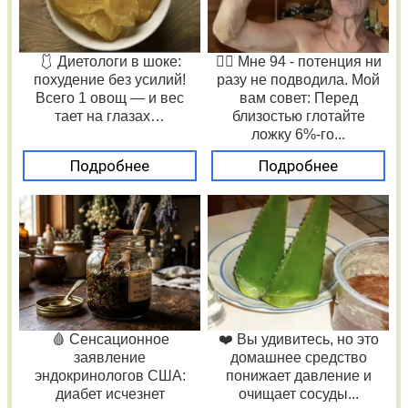
🩱 Диетологи в шоке:
❤️‍🔥 Мне 94 - потенция ни
похудение без усилий!
разу не подводила. Мой
Всего 1 овощ — и вес
вам совет: Перед
тает на глазах…
близостью глотайте
ложку 6%-го...
Подробнее
Подробнее
🩸 Сенсационное
❤️ Вы удивитесь, но это
заявление
домашнее средство
эндокринологов США:
понижает давление и
диабет исчезнет
очищает сосуды...