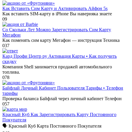
Как Вставить Сим Карту и Активировать Айфон 5s
Как вставить SIM-карту в iPhone Вы наверняка знаете
0
9
Со Скольки Лет Можно Зарегистрировать Сим Карту
Мегафон
Как поменять сим карту Мегафон — инструкция Техника
0
37
Кард Профи Центр ру Активация Карты • Как получить
скидку
Компания Shell занимается продажей автомобильного
топлива.
0
78
Байфлай Личный Кабинет Пользователя Тарифы • Телефон
тарифы
Проверка баланса Байфлай через личный кабинет Телефон
0
57
Красный Куб Как Зарегистрировать Карту Постоянного
Покупателя
🗣 Красный Куб Карта Постоянного Покупателя