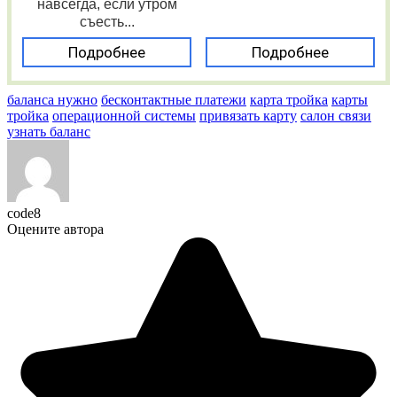
навсегда, если утром
съесть...
Подробнее
Подробнее
баланса нужно
бесконтактные платежи
карта тройка
карты
тройка
операционной системы
привязать карту
салон связи
узнать баланс
code8
Оцените автора