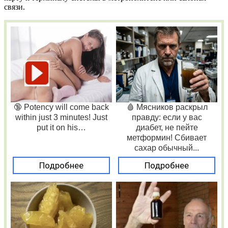
связи.
🔞 Potency will come back
🩸 Мясников раскрыл
within just 3 minutes! Just
правду: если у вас
put it on his…
диабет, не пейте
метформин! Сбивает
сахар обычный...
Подробнее
Подробнее