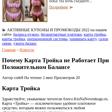
бока! На ночь съедайте...
Подробнее
💫 АКТИВНЫЕ КУПОНЫ И ПРОМОКОДЫ 2022 на нашем
сайте:
баланса нужно
,
бесконтактные платежи
,
карта тройка
,
карты тройка
,
операционной системы
,
привязать карту
,
салон
связи
,
узнать баланс
Главная
»
Новости
Почему Карта Тройка не Работает При
Положительном Балансе
Автор
code8
На чтение
2 мин
Просмотров
20
Карта Тройка
Здравствуйте, уважаемые читатели блога KtoNaNovenkogo.ru.
Карта «Тройка» — исключительно удобное платежное
средство, которым можно пользоваться в любом