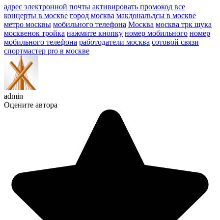
адрес электронной почты
активировать промокод
все
концерты в москве
город москва
макдональдсы в москве
метро москвы
мобильного телефона
Москва
москва трк щука
москвенок тройка
нажмите кнопку
номер мобильного
номер
мобильного телефона
работодатели москва
сотовой связи
спортмастер pro в москве
admin
Оцените автора