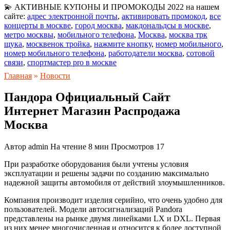
💫 АКТИВНЫЕ КУПОНЫ И ПРОМОКОДЫ 2022 на нашем
сайте:
адрес электронной почты
,
активировать промокод
,
все
концерты в москве
,
город москва
,
макдональдсы в москве
,
метро москвы
,
мобильного телефона
,
Москва
,
москва трк
щука
,
москвенок тройка
,
нажмите кнопку
,
номер мобильного
,
номер мобильного телефона
,
работодатели москва
,
сотовой
связи
,
спортмастер pro в москве
Главная
»
Новости
Пандора Официальный Сайт
Интернет Магазин Распродажа
Москва
Автор
admin
На чтение
8 мин
Просмотров
17
При разработке оборудования были учтены условия
эксплуатации и решены задачи по созданию максимально
надежной защиты автомобиля от действий злоумышленников.
Компания производит изделия серийно, что очень удобно для
пользователей. Модели автосигнализаций Pandora
представлены на рынке двумя линейками LX и DXL. Первая
из них менее многочисленная и относится к более доступной