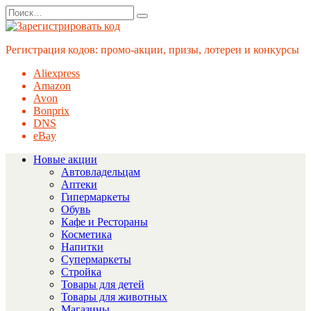
Перейти
Search
к
for:
содержанию
Регистрация кодов: промо-акции, призы, лотереи и конкурсы
Aliexpress
Amazon
Avon
Bonprix
DNS
eBay
Новые акции
Автовладельцам
Аптеки
Гипермаркеты
Обувь
Кафе и Рестораны
Косметика
Напитки
Супермаркеты
Стройка
Товары для детей
Товары для животных
Магазины