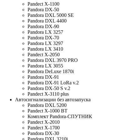
Pandect X-1100
Pandora DX-50
Pandora DXL 5000 SE
Pandora DXL 4400
Pandora DX-90
Pandora LX 3257
Pandora DX-70
Pandora LX 3297
Pandora LX 3410
Pandect X-2050
Pandora DXL 3970 PRO
Pandora LX 3055
Pandora DeLuxe 1870i
Pandora DX-91
Pandora DX-91 LoRa v.2
Pandora DX-50 S v.2
Pandect X-3110 plus
Автосигнализации без автозапуска
Pandora DXL 5200
Pandect X-1000 BT
Комплект Pandora-СПУТНИК
Pandect X-2010
Pandect X-1700
Pandora DX-30
Pandora DXL 3210i