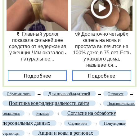
💊 Главный уролог
🔞 Достаточно четырёх
показала сильнейшее
капель на ночь и
средство от недержания
простата вылечится на
у женщин! Им оказалось
100% даже в 75 лет. Есть
натуральное...
у каждого дома,
называется...
Подробнее
Подробнее
→
→
→
Для правообладателей
Обратная связь
О проекте
Политика конфиденциальности сайта
→
Пользовательское
→
→
Согласие на обработку
соглашение
Реклама
персональных данных
→
→
Популярные
Справочник
→
Акции и коды в регионах
страницы