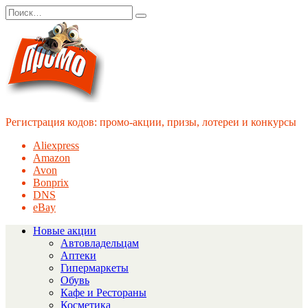
Перейти
Search
к
for:
содержанию
Регистрация кодов: промо-акции, призы, лотереи и конкурсы
Aliexpress
Amazon
Avon
Bonprix
DNS
eBay
Новые акции
Автовладельцам
Аптеки
Гипермаркеты
Обувь
Кафе и Рестораны
Косметика