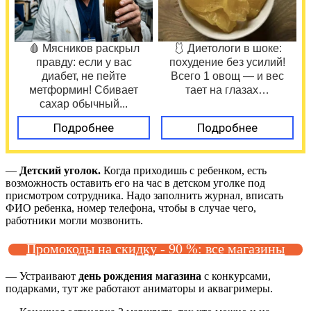
🩸 Мясников раскрыл
🩱 Диетологи в шоке:
правду: если у вас
похудение без усилий!
диабет, не пейте
Всего 1 овощ — и вес
метформин! Сбивает
тает на глазах…
сахар обычный...
Подробнее
Подробнее
—
Детский уголок.
Когда приходишь с ребенком, есть
возможность оставить его на час в детском уголке под
присмотром сотрудника. Надо заполнить журнал, вписать
ФИО ребенка, номер телефона, чтобы в случае чего,
работники могли мозвонить.
Промокоды на скидку - 90 %: все магазины
— Устраивают
день рождения магазина
с конкурсами,
подарками, тут же работают аниматоры и аквагримеры.