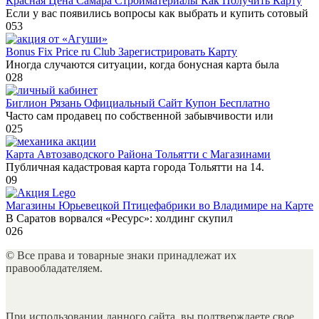
Красная Цена Самара Стройматериалы Как Получить Карту
Если у вас появились вопросы как выбрать и купить сотовый
0
53
Bonus Fix Price ru Club Зарегистрировать Карту
Иногда случаются ситуации, когда бонусная карта была
0
28
Биглион Рязань Официальный Сайт Купон Бесплатно
Часто сам продавец по собственной забывчивости или
0
25
Карта Автозаводского Района Тольятти с Магазинами
Публичная кадастровая карта города Тольятти на 14.
0
9
Магазины Юрьевецкой Птицефабрики во Владимире на Карте
В Саратов ворвался «Ресурс»: холдинг скупил
0
26
© Все права и товарные знаки принадлежат их
правообладателяем.
При использовании данного сайта, вы подтверждаете свое