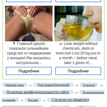
💊 Главный уролог
🥗 Lose weight without
показала сильнейшее
chemicals, diets or
средство от недержания
exercise! Lost 20 kg just in
у женщин! Им оказалось
a month – before meal,
натуральное...
take 1 glass of…
Подробнее
Подробнее
→
→
→
Для правообладателей
Обратная связь
О проекте
Политика конфиденциальности сайта
→
Пользовательское
→
→
Согласие на обработку
соглашение
Реклама