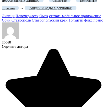
персональных данных
→
→
Популярные
Справочник
→
Акции и коды в регионах
страницы
Липецк
Новочеркасск
Омск
скачать мобильное приложение
Сочи
Ставрополь
Ставропольский край
Тольятти
фикс прайс
code8
Оцените автора