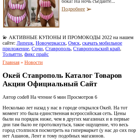
бока! На ночь съедайте...
Подробнее
💫 АКТИВНЫЕ КУПОНЫ И ПРОМОКОДЫ 2022 на нашем
сайте:
Липецк
,
Новочеркасск
,
Омск
,
скачать мобильное
приложение
,
Сочи
,
Ставрополь
,
Ставропольский край
,
Тольятти
,
фикс прайс
Главная
»
Новости
Окей Ставрополь Каталог Товаров
Акции Официальный Сайт
Автор
code8
На чтение
6 мин
Просмотров
6
Несколько лет назад у нас в городе открылся Окей. На тот
момент это была единственная всероссийская сеть. Цены
были на порядок ниже, чем в других магазинах и в первые
дни там было не протолкнуться, такое ощущение, что весь
город столпился посмотреть на гипермаркет (у нас до сих пор
нет Ашанов, Лент и тому подобных магазинов.