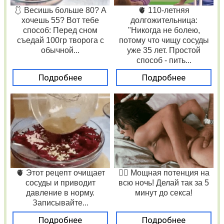
🩱 Весишь больше 80? А
🫀 110-летняя
хочешь 55? Вот тебе
долгожительница:
способ: Перед сном
"Никогда не болею,
съедай 100гр творога с
потому что чищу сосуды
обычной...
уже 35 лет. Простой
способ - пить...
Подробнее
Подробнее
🫀 Этот рецепт очищает
❤️‍🔥 Мощная потенция на
сосуды и приводит
всю ночь! Делай так за 5
давление в норму.
минут до секса!
Записывайте...
Подробнее
Подробнее