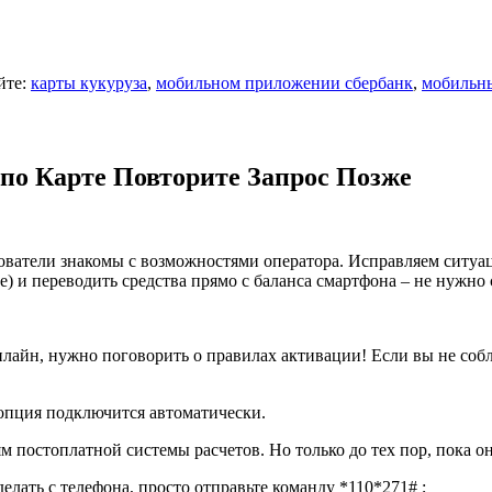
йте:
карты кукуруза
,
мобильном приложении сбербанк
,
мобильн
по Карте Повторите Запрос Позже
льзователи знакомы с возможностями оператора. Исправляем сит
е) и переводить средства прямо с баланса смартфона – не нужн
лайн, нужно поговорить о правилах активации! Если вы не соб
 опция подключится автоматически.
 постоплатной системы расчетов. Но только до тех пор, пока о
елать с телефона, просто отправьте команду *110*271# ;