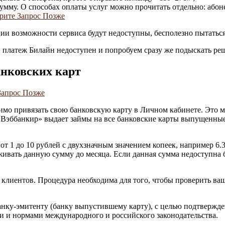
мму. О способах оплаты услуг можно прочитать отдельно: абоне
ии возможности сервиса будут недоступны, бесполезно пытатьс
платеж Билайн недоступен и попробуем сразу же подыскать ре
нковских карт
димо привязать свою банковскую карту в Личном кабинете. Это м
я «Вэббанкир» выдает займы на все банковские карты выпущенны
от 1 до 10 рублей с двухзначным значением копеек, например 6.3
рживать данную сумму до месяца. Если данная сумма недоступна 
 клиентов. Процедура необходима для того, чтобы проверить ва
анку-эмитенту (банку выпустившему карту), с целью подтвержде
и и нормами международного и российского законодательства.