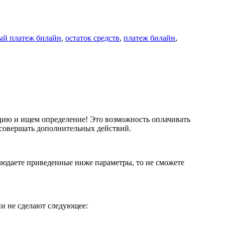
ый платеж билайн
,
остаток средств
,
платеж билайн
,
уацию и ищем определение! Это возможность оплачивать
о совершать дополнительных действий.
людаете приведенные ниже параметры, то не сможете
ни не сделают следующее: