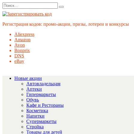
Перейти
Search
к
for:
содержанию
Регистрация кодов: промо-акции, призы, лотереи и конкурсы
Aliexpress
Amazon
Avon
Bonprix
DNS
eBay
Новые акции
Автовладельцам
Аптеки
Гипермаркеты
Обувь
Кафе и Рестораны
Косметика
Напитки
Супермаркеты
Стройка
Товары для детей