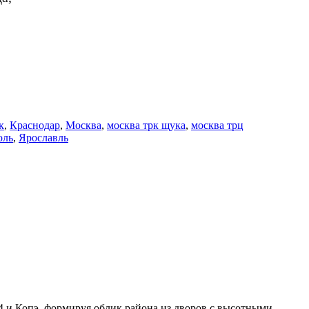
к
,
Краснодар
,
Москва
,
москва трк щука
,
москва трц
оль
,
Ярославль
 и Копэ, формируя облик района из дворов с высотными