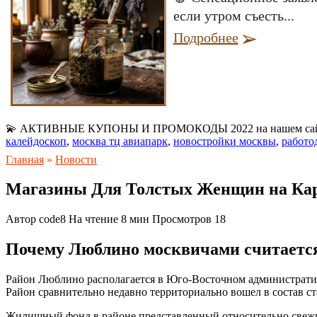
если утром съесть...
Подробнее
💫 АКТИВНЫЕ КУПОНЫ И ПРОМОКОДЫ 2022 на нашем са
калейдоскоп
,
москва тц авиапарк
,
новостройки москвы
,
работо
Главная
»
Новости
Магазины Для Толстых Женщин на Ка
Автор
code8
На чтение
8 мин
Просмотров
18
Почему Люблино москвичами считаетс
Район Люблино располагается в Юго-Восточном администрати
Район сравнительно недавно территориально вошел в состав ст
Жилищный фонд в районе представленный относительно свежи