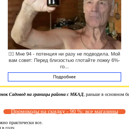
❤️‍🔥 Мне 94 - потенция ни разу не подводила. Мой
вам совет: Перед близостью глотайте ложку 6%-
го...
Подробнее
ынок Садовод на границы района с МКАД
, раньше в основном б
Промокоды на скидку - 90 %: все магазины
жно практически все.
 в году.