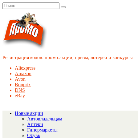
Перейти
Search
к
for:
содержанию
Регистрация кодов: промо-акции, призы, лотереи и конкурсы
Aliexpress
Amazon
Avon
Bonprix
DNS
eBay
Новые акции
Автовладельцам
Аптеки
Гипермаркеты
Обувь