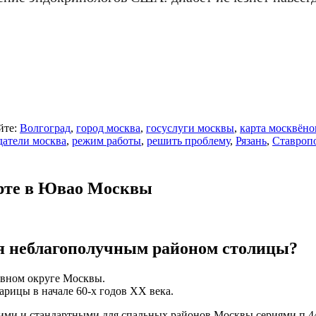
йте:
Волгоград
,
город москва
,
госуслуги москвы
,
карта москвёно
датели москва
,
режим работы
,
решить проблему
,
Рязань
,
Ставроп
рте в Ювао Москвы
я неблагополучным районом столицы?
вном округе Москвы.
арицы в начале 60-х годов ХХ века.
ми и стандартными для спальных районов Москвы сериями п 44