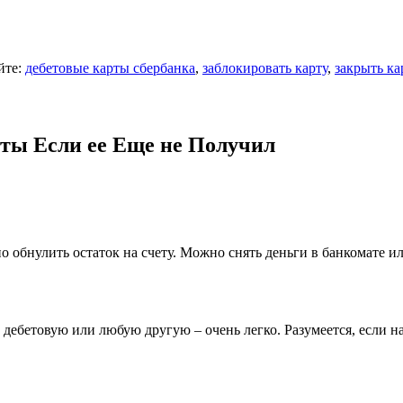
йте:
дебетовые карты сбербанка
,
заблокировать карту
,
закрыть ка
рты Если ее Еще не Получил
о обнулить остаток на счету. Можно снять деньги в банкомате и
 дебетовую или любую другую – очень легко. Разумеется, если на