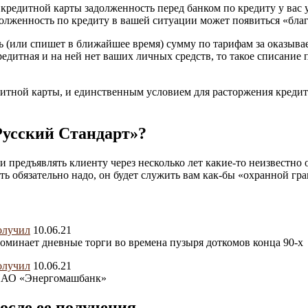
кредитной карты задолженность перед банком по кредиту у вас у
долженность по кредиту в вашей ситуации может появиться «благ
ать (или спишет в ближайшее время) сумму по тарифам за оказыв
редитная и на ней нет ваших личных средств, то такое списание 
дитной карты, и единственным условием для расторжения кредит
Русский Стандарт»?
предъявлять клиенту через несколько лет какие-то неизвестно о
ть обязательно надо, он будет служить вам как-бы «охранной гр
10.06.21
оминает дневные торги во времена пузыря доткомов конца 90-х
10.06.21
 ПАО «Энергомашбанк»
после ее получения