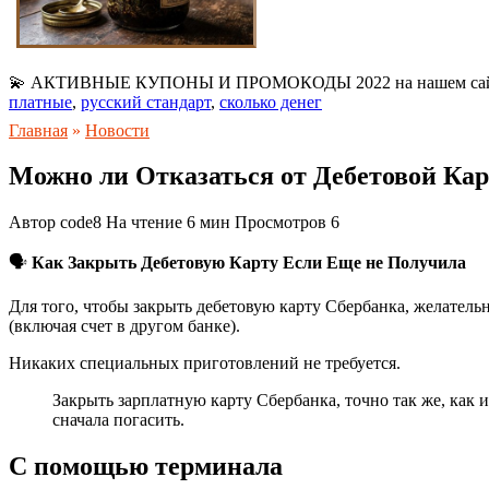
💫 АКТИВНЫЕ КУПОНЫ И ПРОМОКОДЫ 2022 на нашем са
платные
,
русский стандарт
,
сколько денег
Главная
»
Новости
Можно ли Отказаться от Дебетовой Ка
Автор
code8
На чтение
6 мин
Просмотров
6
🗣
Как Закрыть Дебетовую Карту Если Еще не Получила
Для того, чтобы закрыть дебетовую карту Сбербанка, желательн
(включая счет в другом банке).
Никаких специальных приготовлений не требуется.
Закрыть зарплатную карту Сбербанка, точно так же, как и
сначала погасить.
С помощью терминала