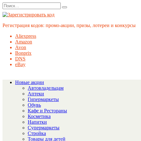
Перейти
Search
к
for:
содержанию
Регистрация кодов: промо-акции, призы, лотереи и конкурсы
Aliexpress
Amazon
Avon
Bonprix
DNS
eBay
Новые акции
Автовладельцам
Аптеки
Гипермаркеты
Обувь
Кафе и Рестораны
Косметика
Напитки
Супермаркеты
Стройка
Товары для детей