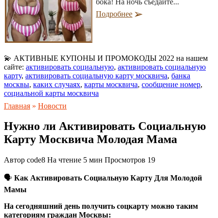
бока! На ночь съедайте...
Подробнее
💫 АКТИВНЫЕ КУПОНЫ И ПРОМОКОДЫ 2022 на нашем
сайте:
активировать социальную
,
активировать социальную
карту
,
активировать социальную карту москвича
,
банка
москвы
,
каких случаях
,
карты москвича
,
сообщение номер
,
социальной карты москвича
Главная
»
Новости
Нужно ли Активировать Социальную
Карту Москвича Молодая Мама
Автор
code8
На чтение
5 мин
Просмотров
19
🗣
Как Активировать Социальную Карту Для Молодой
Мамы
На сегодняшний день получить соцкарту можно таким
категориям граждан Москвы: