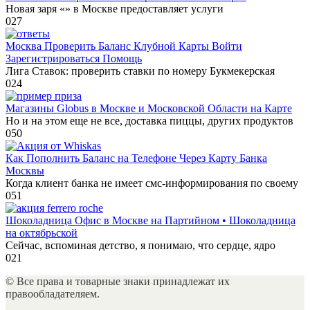
Новая заря «» в Москве предоставляет услуги
0
27
Москва Проверить Баланс Клубной Карты Войти
Зарегистрироваться Помощь
Лига Ставок: проверить ставки по номеру Букмекерская
0
24
Магазины Globus в Москве и Московской Области на Карте
Но и на этом еще не все, доставка пиццы, других продуктов
0
50
Как Пополнить Баланс на Телефоне Через Карту Банка
Москвы
Когда клиент банка не имеет смс-информирования по своему
0
51
Шоколадница Офис в Москве на Партийном • Шоколадница
на октябрьской
Сейчас, вспоминая детство, я понимаю, что сердце, ядро
0
21
© Все права и товарные знаки принадлежат их
правообладателяем.