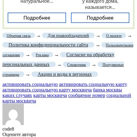
натуральное...
у каждого дома,
называется...
Подробнее
Подробнее
→
→
→
Для правообладателей
Обратная связь
О проекте
Политика конфиденциальности сайта
→
Пользовательское
→
→
Согласие на обработку
соглашение
Реклама
персональных данных
→
→
Популярные
Справочник
→
Акции и коды в регионах
страницы
активировать социальную
активировать социальную карту
активировать социальную карту москвича
банка москвы
каких случаях
карты москвича
сообщение номер
социальной
карты москвича
code8
Оцените автора