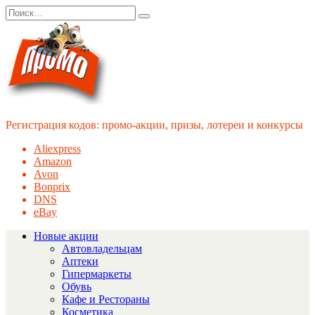
Перейти
Search
к
for:
содержанию
Регистрация кодов: промо-акции, призы, лотереи и конкурсы
Aliexpress
Amazon
Avon
Bonprix
DNS
eBay
Новые акции
Автовладельцам
Аптеки
Гипермаркеты
Обувь
Кафе и Рестораны
Косметика