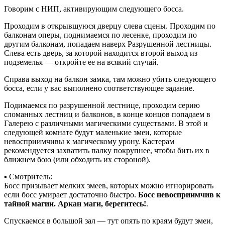
Говорим с НИП, активирующим следующего босса.
Проходим в открывшуюся дверцу слева сцены. Проходим по
балконам оперы, поднимаемся по лесенке, проходим по
другим балконам, попадаем наверх Разрушенной лестницы.
Слева есть дверь, за которой находится второй выход из
подземелья — откройте ее на всякий случай.
Справа выход на балкон замка, там можно убить следующего
босса, если у вас выполнено соответствующее задание.
Подимаемся по разрушенной лестнице, проходим серию
сломанных лестниц и балконов, в конце концов попадаем в
Галерею с различными магическими существами. В этой и
следующей комнате будут маленькие змеи, которые
невосприимчивы к магическому урону. Кастерам
рекомендуется захватить палку покрупнее, чтобы бить их в
ближнем бою (или обходить их стороной).
▪ Смотритель:
Босс призывает мелких змеев, которых можно игнорировать
если босс умирает достаточно быстро.
Босс невосприимчив к
тайной магии. Аркан маги, берегитесь!
.
Спускаемся в большой зал — тут опять по краям будут змеи,