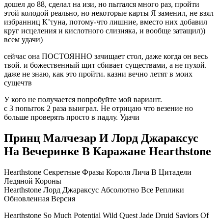
дошел до 88, сделал на изи, но пытался много раз, пройти
этой колодой реально, но некоторые карты Я заменил, не взял
избранниц К’туна, потому-что лишние, вместо них добавил
круг исцеления и кислотного слизняка, и вообще затащил))
всем удачи)
сейчас она ПОСТОЯННО зачищает стол, даже когда он весь
твой. и божественный щит сбивает существами, а не пухой.
даже не знаю, как это пройти. казни вечно летят в моих
сущечтв
У кого не получается попробуйте мой вариант.
с 3 попыток 2 раза выиграл. Не отрицаю что везение но
больше проверять просто в падлу. Удачи
Принц Малчезар И Лорд Джараксус
На Вечеринке В Каражане Hearthstone
Hearthstone Секретные Фразы Короля Лича В Цитадели
Ледяной Короны
Hearthstone Лорд Джараксус Абсолютно Все Реплики
Обновленная Версия
Hearthstone So Much Potential Wild Quest Jade Druid Saviors Of