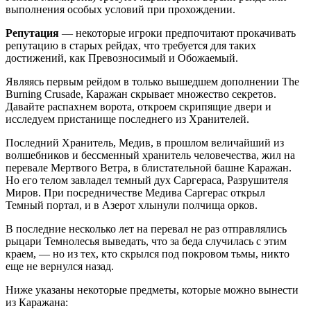
выполнения особых условий при прохождении.
Репутация
— некоторые игроки предпочитают прокачивать
репутацию в старых рейдах, что требуется для таких
достижений, как Превозносимый и Обожаемый.
Являясь первым рейдом в только вышедшем дополнении The
Burning Crusade, Каражан скрывает множество секретов.
Давайте распахнем ворота, откроем скрипящие двери и
исследуем пристанище последнего из Хранителей.
Последний Хранитель, Медив, в прошлом величайший из
волшебников и бессменный хранитель человечества, жил на
перевале Мертвого Ветра, в блистательной башне Каражан.
Но его телом завладел темный дух Саргераса, Разрушителя
Миров. При посредничестве Медива Саргерас открыл
Темный портал, и в Азерот хлынули полчища орков.
В последние несколько лет на перевал не раз отправлялись
рыцари Темнолесья выведать, что за беда случилась с этим
краем, — но из тех, кто скрылся под покровом тьмы, никто
еще не вернулся назад.
Ниже указаны некоторые предметы, которые можно вынести
из Каражана: