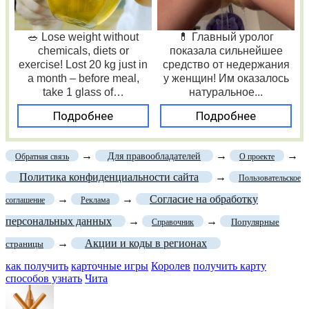
🥗 Lose weight without
💊 Главный уролог
chemicals, diets or
показала сильнейшее
exercise! Lost 20 kg just in
средство от недержания
a month – before meal,
у женщин! Им оказалось
take 1 glass of…
натуральное...
Подробнее
Подробнее
→
→
→
Для правообладателей
Обратная связь
О проекте
Политика конфиденциальности сайта
→
Пользовательское
→
→
Согласие на обработку
соглашение
Реклама
персональных данных
→
→
Популярные
Справочник
→
Акции и коды в регионах
страницы
как получить
карточные игры
Королев
получить карту
способов узнать
Чита