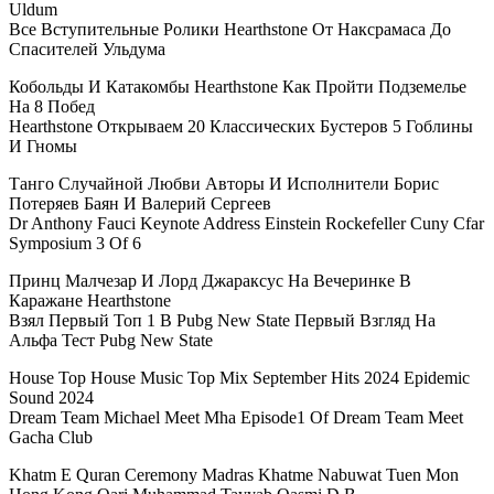
Uldum
Все Вступительные Ролики Hearthstone От Наксрамаса До
Спасителей Ульдума
Кобольды И Катакомбы Hearthstone Как Пройти Подземелье
На 8 Побед
Hearthstone Открываем 20 Классических Бустеров 5 Гоблины
И Гномы
Танго Случайной Любви Авторы И Исполнители Борис
Потеряев Баян И Валерий Сергеев
Dr Anthony Fauci Keynote Address Einstein Rockefeller Cuny Cfar
Symposium 3 Of 6
Принц Малчезар И Лорд Джараксус На Вечеринке В
Каражане Hearthstone
Взял Первый Топ 1 В Pubg New State Первый Взгляд На
Альфа Тест Pubg New State
House Top House Music Top Mix September Hits 2024 Epidemic
Sound 2024
Dream Team Michael Meet Mha Episode1 Of Dream Team Meet
Gacha Club
Khatm E Quran Ceremony Madras Khatme Nabuwat Tuen Mon