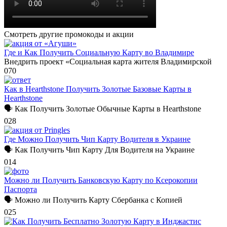
Смотреть другие промокоды и акции
Где и Как Получить Социальную Карту во Владимире
Внедрить проект «Социальная карта жителя Владимирской
0
70
Как в Hearthstone Получить Золотые Базовые Карты в
Hearthstone
🗣 Как Получить Золотые Обычные Карты в Hearthstone
0
28
Где Можно Получить Чип Карту Водителя в Украине
🗣 Как Получить Чип Карту Для Водителя на Украине
0
14
Можно ли Получить Банковскую Карту по Ксерокопии
Паспорта
🗣 Можно ли Получить Карту Сбербанка с Копией
0
25