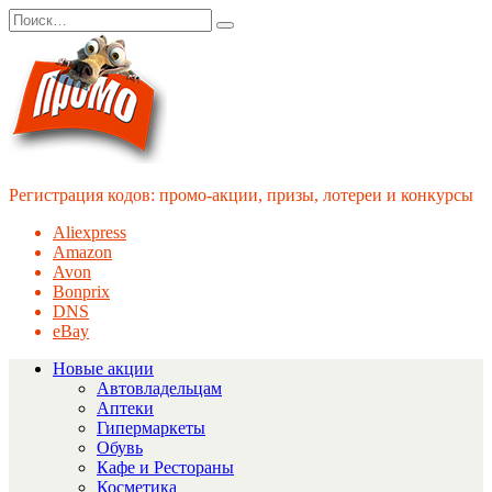
Перейти
Search
к
for:
содержанию
Регистрация кодов: промо-акции, призы, лотереи и конкурсы
Aliexpress
Amazon
Avon
Bonprix
DNS
eBay
Новые акции
Автовладельцам
Аптеки
Гипермаркеты
Обувь
Кафе и Рестораны
Косметика