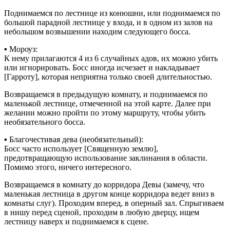
Поднимаемся по лестнице из конюшни, или поднимаемся по
большой парадной лестнице у входа, и в одном из залов на
небольшом возвышении находим следующего босса.
▪ Мороуз:
К нему прилагаются 4 из 6 случайных адов, их можно убить
или игнорировать. Босс иногда исчезает и накладывает
[Гарроту], которая неприятна только своей длительностью.
Возвращаемся в предыдущую комнату, и поднимаемся по
маленькой лестнице, отмеченной на этой карте. Далее при
желании можно пройти по этому маршруту, чтобы убить
необязательного босса.
▪ Благочестивая дева (необязательный):
Босс часто использует [Священную землю],
предотвращающую использование заклинания в области.
Помимо этого, ничего интересного.
Возвращаемся в комнату до корридора Девы (замечу, что
маленькая лестница в другом конце корридора ведет вниз в
комнаты слуг). Проходим вперед, в оперный зал. Спрыгиваем
в нишу перед сценой, проходим в любую дверцу, ищем
лестницу наверх и поднимаемся к сцене.