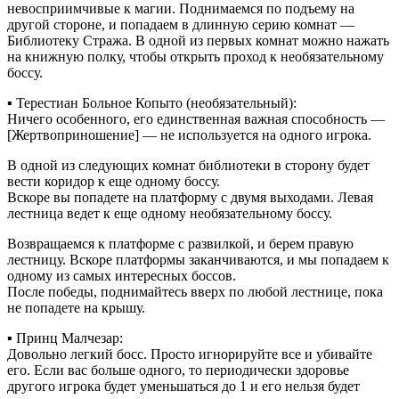
невосприимчивые к магии. Поднимаемся по подъему на
другой стороне, и попадаем в длинную серию комнат —
Библиотеку Стража. В одной из первых комнат можно нажать
на книжную полку, чтобы открыть проход к необязательному
боссу.
▪ Терестиан Больное Копыто (необязательный):
Ничего особенного, его единственная важная способность —
[Жертвоприношение] — не используется на одного игрока.
В одной из следующих комнат библиотеки в сторону будет
вести коридор к еще одному боссу.
Вскоре вы попадете на платформу с двумя выходами. Левая
лестница ведет к еще одному необязательному боссу.
Возвращаемся к платформе с развилкой, и берем правую
лестницу. Вскоре платформы заканчиваются, и мы попадаем к
одному из самых интересных боссов.
После победы, поднимайтесь вверх по любой лестнице, пока
не попадете на крышу.
▪ Принц Малчезар:
Довольно легкий босс. Просто игнорируйте все и убивайте
его. Если вас больше одного, то периодически здоровье
другого игрока будет уменьшаться до 1 и его нельзя будет