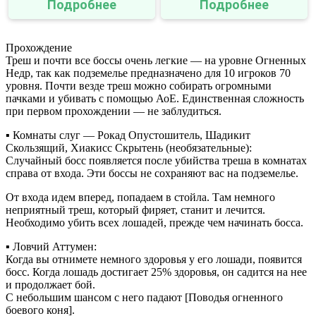
Подробнее
Подробнее
Прохождение
Треш и почти все боссы очень легкие — на уровне Огненных
Недр, так как подземелье предназначено для 10 игроков 70
уровня. Почти везде треш можно собирать огромными
пачками и убивать с помощью АоЕ. Единственная сложность
при первом прохождении — не заблудиться.
▪ Комнаты слуг — Рокад Опустошитель, Шадикит
Скользящий, Хиакисс Скрытень (необязательные):
Случайный босс появляется после убийства треша в комнатах
справа от входа. Эти боссы не сохраняют вас на подземелье.
От входа идем вперед, попадаем в стойла. Там немного
неприятный треш, который фиряет, станит и лечится.
Необходимо убить всех лошадей, прежде чем начинать босса.
▪ Ловчий Аттумен:
Когда вы отнимете немного здоровья у его лошади, появится
босс. Когда лошадь достигает 25% здоровья, он садится на нее
и продолжает бой.
С небольшим шансом с него падают [Поводья огненного
боевого коня].