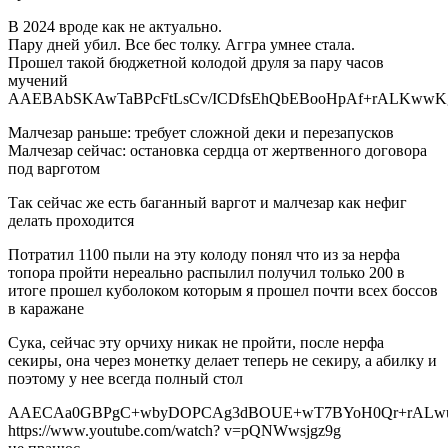
В 2024 вроде как не актуально.
Пару дней убил. Все бес толку. Аггра умнее стала.
Прошел такой бюджетной колодой друля за пару часов
мучений
AAEBAbSKAwTaBPcFtLsCv/ICDfsEhQbEBooHpAf+rALKww
Малчезар раньше: требует сложной деки и перезапусков
Малчезар сейчас: остановка сердца от жертвенного договора
под варготом
Так сейчас же есть баганный варгот и малчезар как нефиг
делать проходится
Потратил 1100 пыли на эту колоду понял что из за нерфа
топора пройти нереально распылил получил только 200 в
итоге прошел куболоком которым я прошел почти всех боссов
в каражане
Сука, сейчас эту орчиху никак не пройти, после нерфа
секиры, она через монетку делает теперь не секиру, а абилку и
поэтому у нее всегда полный стол
AAECAa0GBPgC+wbyDOPCAg3dBOUE+wT7BYoH0Qr+rALw
https://www.youtube.com/watch? v=pQNWwsjgz9g