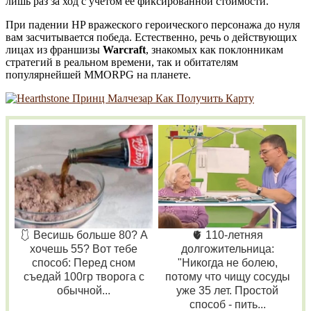
лишь раз за ход с учетом ее фиксированной стоимости.
При падении HP вражеского героического персонажа до нуля
вам засчитывается победа. Естественно, речь о действующих
лицах из франшизы
Warcraft
, знакомых как поклонникам
стратегий в реальном времени, так и обитателям
популярнейшей MMORPG на планете.
🩱 Весишь больше 80? А
🫀 110-летняя
хочешь 55? Вот тебе
долгожительница:
способ: Перед сном
"Никогда не болею,
съедай 100гр творога с
потому что чищу сосуды
обычной...
уже 35 лет. Простой
способ - пить...