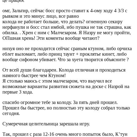
це працює
омг, Зальтир, сейчас босс просто ставит к 4-ому ходу 4 3/3 с
рывком и это минус лицо, все равно
колода не работает больше, что делать? огненную секиру
нерфанули и босс стал имбой, ибо пушка не так страшна, как
обилка. . Хрен с ним с Малчезаром. Я Назру не могу пройти,
ОПшная хрень! Эти коменты вообще читают?
нихуя оно не проходится сейчас сраным ктуном, либо орчиха
еблет выломает, либо принц таунт + проклятье кинет, либо
вообще сифоном убивает. Что за хуета творится объясните ?
От всей души благодарен. Колода отличная и проходиться
намного быстрее чем Ктуном!
Я столько маюсь с этим малчезаром, что выучил все
возможные варианты развития сюжета на доске с Назрой на
первые 3 хода.
спасибо огромное тебе за колоду. За пять дней прошел.
Прошел бы быстрее, но полностью эту колоду собрал только
сегодня.
Сумеречная целительница зарешала игру.
Так, прошел с раза 12-16 очень много попыток было, К’тун