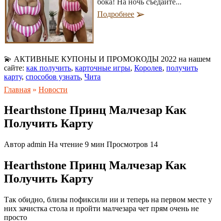
бока! На ночь съедайте...
Подробнее
💫 АКТИВНЫЕ КУПОНЫ И ПРОМОКОДЫ 2022 на нашем
сайте:
как получить
,
карточные игры
,
Королев
,
получить
карту
,
способов узнать
,
Чита
Главная
»
Новости
Hearthstone Принц Малчезар Как
Получить Карту
Автор
admin
На чтение
9 мин
Просмотров
14
Hearthstone Принц Малчезар Как
Получить Карту
Так обидно, близы пофиксили ии и теперь на первом месте у
них зачистка стола и пройти малчезара чет прям очень не
просто