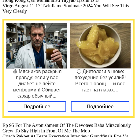
Hong Kong Qari Muhammad Tayyab Qasmi D B
Virgo August 11 17 Twinflame Soulmate 2024 You Will See This
Very Clearly
🩸 Мясников раскрыл
🩱 Диетологи в шоке:
правду: если у вас
похудение без усилий!
диабет, не пейте
Всего 1 овощ — и вес
метформин! Сбивает
тает на глазах…
сахар обычный...
Подробнее
Подробнее
Ep 95 For The Astonishment Of The Devotees Baba Miraculously
Grew To Sky High In Front Of Me The Mob
Coach Pakbet At Team Execration Interview Grandfinals Exe Vs