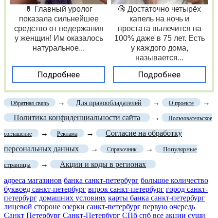
💊 Главный уролог
🔞 Достаточно четырёх
показала сильнейшее
капель на ночь и
средство от недержания
простата вылечится на
у женщин! Им оказалось
100% даже в 75 лет. Есть
натуральное...
у каждого дома,
называется...
Подробнее
Подробнее
→
→
→
Для правообладателей
Обратная связь
О проекте
Политика конфиденциальности сайта
→
Пользовательское
→
→
Согласие на обработку
соглашение
Реклама
персональных данных
→
→
Популярные
Справочник
→
Акции и коды в регионах
страницы
адреса магазинов
банка санкт-петербург
большое количество
буквоед санкт-петербург
впрок санкт-петербург
город санкт-
петербург
домашних условиях
карты банка санкт-петербург
лицевой стороне
озерки санкт-петербург
первую очередь
Санкт Петербург
Санкт-Петербург
СПб
спб все акции суши