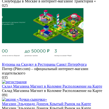
Сноуборды в Москве в интернет-магазине Траектория «
0
25
Купоны на Скидку в Рестораны Санкт Петербурга
Питер (Piter.com) – официальный интернет-магазин
издательского
0
35
Склад Магазина Магнит в Коломне Расположение на Карте
Склад Магазина Магнит в Коломне Расположение на Карте
0
91
Магазин Эльдорадо Донецк Крытый Рынок на Карте
Магазин Эльдорадо Донецк Крытый Рынок на Карте