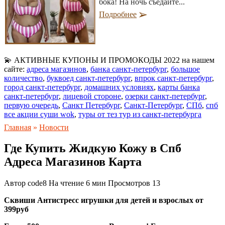
бока! На ночь съедайте...
Подробнее
💫 АКТИВНЫЕ КУПОНЫ И ПРОМОКОДЫ 2022 на нашем
сайте:
адреса магазинов
,
банка санкт-петербург
,
большое
количество
,
буквоед санкт-петербург
,
впрок санкт-петербург
,
город санкт-петербург
,
домашних условиях
,
карты банка
санкт-петербург
,
лицевой стороне
,
озерки санкт-петербург
,
первую очередь
,
Санкт Петербург
,
Санкт-Петербург
,
СПб
,
спб
все акции суши wok
,
туры от тез тур из санкт-петербурга
Главная
»
Новости
Где Купить Жидкую Кожу в Спб
Адреса Магазинов Карта
Автор
code8
На чтение
6 мин
Просмотров
13
Сквиши Антистресс игрушки для детей и взрослых от
399руб