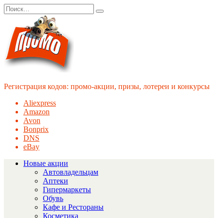
Перейти
Search
к
for:
содержанию
Регистрация кодов: промо-акции, призы, лотереи и конкурсы
Aliexpress
Amazon
Avon
Bonprix
DNS
eBay
Новые акции
Автовладельцам
Аптеки
Гипермаркеты
Обувь
Кафе и Рестораны
Косметика