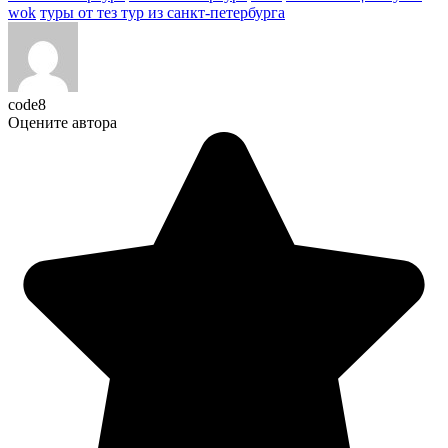
wok
туры от тез тур из санкт-петербурга
code8
Оцените автора