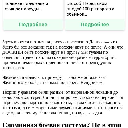
понижает давление и
способ: Перед сном
очищает сосуды...
съедай 100гр творога с
обычной...
Подробнее
Подробнее
Здесь кроется и ответ на другую претензию Дениса — что
будто бы все локации так не похожи друг на друга. А они что,
ДОЛЖНЫ быть похожи друг на друга? Мы гуляем по
большой стране и видим совершенно разные территории,
причем в некоторых строения остались от предыдущих
королевств.
Железная цитадель, к примеру, — она же осталась от
Железного короля, а не была построена Вендриком.
Теории у фанатов были разные: от вырезанной локации до
банальной халтуры. Лично я, впрочем, ставлю на первое — в
игре немало вырезанного контента, в том числе и локаций с
кострами, да и между этими двумя локациями так и просится
еще одна. Почему ее не закончили, правда, загадка.
Сломанная боевая система? Не в этой