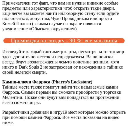
Примечателен тот факт, что вам не нужны никакие особые
предметы или характеристики чтоб открыть такие двери.
Еще легче вы можете найти иллюзорную стену если будете
пользоваться, допустим, Чудо Проводником или просто
Кожей Полого (в таком случае на экране появится
уведомление «Обыскать окружение»).
Промокоды на скидку - 90 %: все магазины
Исследуйте каждый сантиметр карты, несмотря на то что мир
здесь достаточно жесток и непредсказуем. Ваши поиски
всегда будут вознаграждены чем-то поистине ценным, хотя
никто в Dark Souls 2 не застрахован от нахождения в тайнике
своей нелепой смерти.
Камни-ключи Фарроса (Pharro’s Lockstone)
Тайные места также помогут найти так называемые камни
Фарроса. Самый первый вы сможете приобрести у торговки
Мелентии. Позже они будут вам попадаться на протяжении
всего сюжета игры.
Разработчики добавили в игру19 мест которые можно открыть
при помощи камней Фарроса. Все места показаны на видео
ниже.