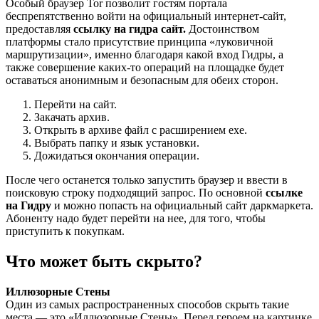
Особый браузер Tor позволит гостям портала
беспрепятственно войти на официальный интернет-сайт,
предоставляя
ссылку на гидра сайт.
Достоинством
платформы стало присутствие принципа «луковичной
маршрутизации», именно благодаря какой вход Гидры, а
также совершение каких-то операций на площадке будет
оставаться анонимным и безопасным для обеих сторон.
Перейти на сайт.
Закачать архив.
Открыть в архиве файл с расширением exe.
Выбрать папку и язык установки.
Дожидаться окончания операции.
После чего останется только запустить браузер и ввести в
поисковую строку подходящий запрос. По основной
ссылке
на Гидру
и можно попасть на официальный сайт даркмаркета.
Абоненту надо будет перейти на нее, для того, чтобы
приступить к покупкам.
Что может быть скрыто?
Иллюзорные Стены
Один из самых распространенных способов скрыть такие
места — это «Иллюзорные Стены». Перед героем на картинке