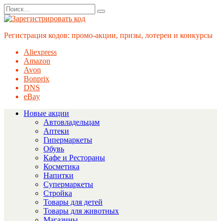
Перейти
Search
к
for:
содержанию
Регистрация кодов: промо-акции, призы, лотереи и конкурсы
Aliexpress
Amazon
Avon
Bonprix
DNS
eBay
Новые акции
Автовладельцам
Аптеки
Гипермаркеты
Обувь
Кафе и Рестораны
Косметика
Напитки
Супермаркеты
Стройка
Товары для детей
Товары для животных
Магазины