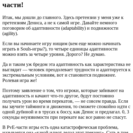
части!
Итак, мы дошли до главного. Здесь претензии у меня уже к
претензиям Дениса, а не к самой игре. Давайте немного
поговорим об адаптивности (adaptability) и подвижности
(agility).
Если вы начинаете игру нищим (кем еще можно начинать
играть в Souls-игры?), то четыре единицы адаптивности
можно взять за четыре уровня. Дорого? Не думаю.
Да и таким уж бредом эта адаптивность как характеристика не
выглядит — человек преодолевает трудности и адаптируется к
экстремальным условиям, вот и становится подвижнее.
Ролевая игра же!
Поэтому заявление о том, что игроки, которые забивают на
адаптивность и качают что-то другое, будут постоянно
получать урон во время перекатов, — не совсем правда. Если
вы заучите тайминги и движения, то сможете спокойно идти с
одной дубиной и в трусах к боссу, как Денис и предлагал. 0, 3
секунды неуязвимости при перекате вас все равно не спасут.
В PvE-части игры есть одна катастрофическая проблема,
называется она «какой идиот делал этот трекинг». Суть в том,