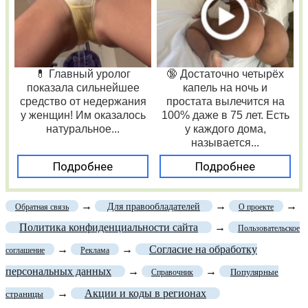
💊 Главный уролог
🔞 Достаточно четырёх
показала сильнейшее
капель на ночь и
средство от недержания
простата вылечится на
у женщин! Им оказалось
100% даже в 75 лет. Есть
натуральное...
у каждого дома,
называется...
Подробнее
Подробнее
→
→
→
Для правообладателей
Обратная связь
О проекте
Политика конфиденциальности сайта
→
Пользовательское
→
→
Согласие на обработку
соглашение
Реклама
персональных данных
→
→
Популярные
Справочник
→
Акции и коды в регионах
страницы