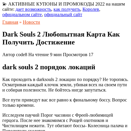
💫 АКТИВНЫЕ КУПОНЫ И ПРОМОКОДЫ 2022 на нашем
сайте:
дает возможность
,
как получить
,
Королев
,
официальном сайте
,
официальный сайт
Главная
»
Новости
Dark Souls 2 Любопытная Карта Как
Получить Достижение
Автор
code8
На чтение
9 мин
Просмотров
17
dark souls 2 порядок локаций
Как проходить в darksouls 2 локации по порядку? Не торопясь.
Осматривая каждый клочок земли, убивая всех на своем пути
и собирая полезности. Не бойтесь нигде запутаться.
Все пути приведут вас все равно к финальному боссу. Вопрос
только времени.
Исследуем паучий Порог часовни с Фреей-любимицей
герцога. После нее знакомимся с Рощей охотников и
Чистилищем нежити. Тут обитают боссы- Колесница палача и
Повелители скелетов.