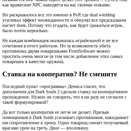
как вражеские NPC наводятся на вас своими атаками.
Но раскрывалось все это именно в PvP, где dual wielding
усиливал эффект неожиданности и обнулял все предсказания
насчет боев. Потому что угадать, как будет сражаться игрок,
было почти нереально.
Не каждая комбинация оказывалась играбельной и не все
сочетания в итоге работали. Но за возможность убить
противника двумя поварешками FromSoftware можно
простить очень многое (в том числе добавление этих самых
поварешек в качестве оружия).
Ставка на кооператив? Не смешите
Последний пункт «программы» Дениса гласит, что
дополнения для Dark Souls 2 сделали ставку на кооперативное
прохождение. Нужно ли говорить, что я ни разу не согласен с
такой формулировкой?
Да вот только кооператив ее легче не делает. Призыв
помощников в Dark Souls усиливает противников, накидывает
им сопротивление к урону. Один товарищ снизит получаемый
врагами урон на треть. Двое — вполовину.