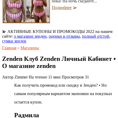
бока! На ночь съедайте...
Подробнее
💫 АКТИВНЫЕ КУПОНЫ И ПРОМОКОДЫ 2022 на нашем
сайте:
о магазине зенден
,
оценки и отзывы
,
полный отстой
,
сумки зенден
Главная
»
Магазины
Zenden Клуб Zenden Личный Кабинет •
О магазине zenden
Автор
Zimmer
На чтение
11 мин
Просмотров
31
Как получить промокод или скидку в Зенден? • Но
самым популярным вариантом экономии на покупках
остается купон.
Радмила