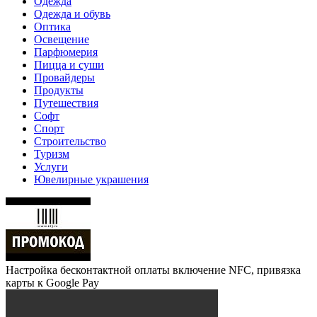
Одежда
Одежда и обувь
Оптика
Освещение
Парфюмерия
Пицца и суши
Провайдеры
Продукты
Путешествия
Софт
Спорт
Строительство
Туризм
Услуги
Ювелирные украшения
Настройка бесконтактной оплаты включение NFC, привязка
карты к Google Pay