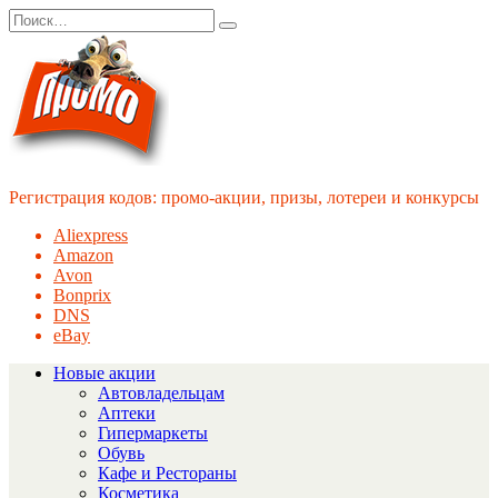
Перейти
Search
к
for:
содержанию
Регистрация кодов: промо-акции, призы, лотереи и конкурсы
Aliexpress
Amazon
Avon
Bonprix
DNS
eBay
Новые акции
Автовладельцам
Аптеки
Гипермаркеты
Обувь
Кафе и Рестораны
Косметика