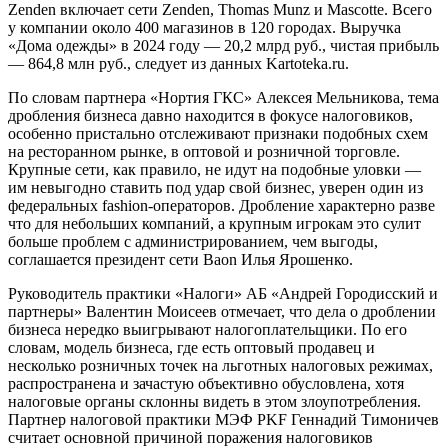
Zenden включает сети Zenden, Thomas Munz и Mascotte. Всего
у компании около 400 магазинов в 120 городах. Выручка
«Дома одежды» в 2024 году — 20,2 млрд руб., чистая прибыль
— 864,8 млн руб., следует из данных Kartoteka.ru.
По словам партнера «Нортия ГКС» Алексея Мельникова, тема
дробления бизнеса давно находится в фокусе налоговиков,
особенно пристально отслеживают признаки подобных схем
на ресторанном рынке, в оптовой и розничной торговле.
Крупные сети, как правило, не идут на подобные уловки —
им невыгодно ставить под удар свой бизнес, уверен один из
федеральных fashion-операторов. Дробление характерно разве
что для небольших компаний, а крупным игрокам это сулит
больше проблем с администрированием, чем выгоды,
соглашается президент сети Baon Илья Ярошенко.
Руководитель практики «Налоги» АБ «Андрей Городисский и
партнеры» Валентин Моисеев отмечает, что дела о дроблении
бизнеса нередко выигрывают налогоплательщики. По его
словам, модель бизнеса, где есть оптовый продавец и
несколько розничных точек на льготных налоговых режимах,
распространена и зачастую объективно обусловлена, хотя
налоговые органы склонны видеть в этом злоупотребления.
Партнер налоговой практики МЭФ PKF Геннадий Тимоничев
считает основной причиной поражения налоговиков