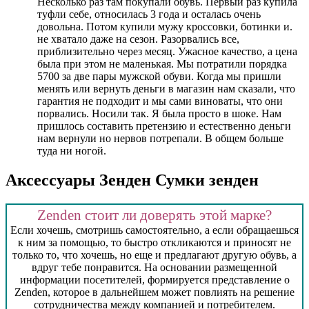
Несколько раз там покупали обувь. Первый раз купила
туфли себе, относилась 3 года и осталась очень
довольна. Потом купили мужу кроссовки, ботинки и.
не хватало даже на сезон. Разорвались все,
приблизительно через месяц. Ужасное качество, а цена
была при этом не маленькая. Мы потратили порядка
5700 за две пары мужской обуви. Когда мы пришли
менять или вернуть деньги в магазин нам сказали, что
гарантия не подходит и мы сами виноваты, что они
порвались. Носили так. Я была просто в шоке. Нам
пришлось составить претензию и естественно деньги
нам вернули но нервов потрепали. В общем больше
туда ни ногой.
Аксессуары Зенден Сумки зенден
Zenden стоит ли доверять этой марке?
Если хочешь, смотришь самостоятельно, а если обращаешься
к ним за помощью, то быстро откликаются и приносят не
только то, что хочешь, но еще и предлагают другую обувь, а
вдруг тебе понравится. На основании размещенной
информации посетителей, формируется представление о
Zenden, которое в дальнейшем может повлиять на решение
сотрудничества между компанией и потребителем.