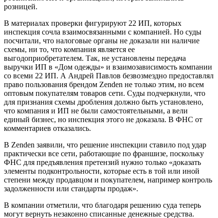
розницей.
В материалах проверки фигурируют 22 ИП, которых
инспекция сочла взаимосвязанными с компанией. Но суды
посчитали, что налоговые органы не доказали ни наличие
схемы, ни то, что компания является ее
выгодоприобретателем. Так, не установлены передача
выручки ИП в «Дом одежды» и взаимозависимость компании
со всеми 22 ИП. А Андрей Павлов безвозмездно предоставлял
право пользования брендом Zenden не только этим, но всем
оптовым покупателям товаров сети. Суды подчеркнули, что
для признания схемы дробления должно быть установлено,
что компания и ИП не были самостоятельными, а вели
единый бизнес, но инспекция этого не доказала. В ФНС от
комментариев отказались.
В Zenden заявили, что решение инспекции ставило под удар
практически все сети, работающие по франшизе, поскольку
ФНС для предъявления претензий нужно только «доказать
элементы подконтрольности, которые есть в той или иной
степени между продавцом и покупателем, например контроль
задолженности или стандарты продаж».
В компании отметили, что благодаря решению суда теперь
могут вернуть незаконно списанные денежные средства.