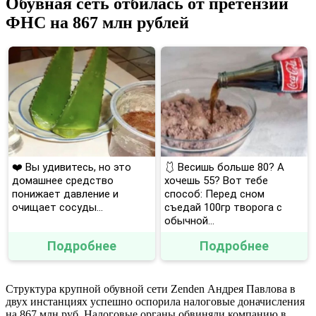
Обувная сеть отбилась от претензий
ФНС на 867 млн рублей
❤️ Вы удивитесь, но это
🩱 Весишь больше 80? А
домашнее средство
хочешь 55? Вот тебе
понижает давление и
способ: Перед сном
очищает сосуды...
съедай 100гр творога с
обычной...
Подробнее
Подробнее
Структура крупной обувной сети Zenden Андрея Павлова в
двух инстанциях успешно оспорила налоговые доначисления
на 867 млн руб. Налоговые органы обвиняли компанию в