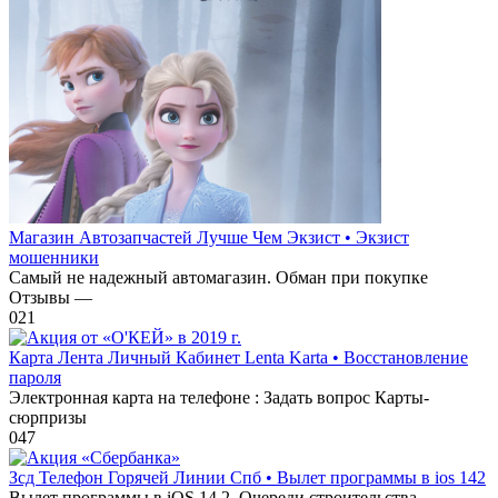
Магазин Автозапчастей Лучше Чем Экзист • Экзист
мошенники
Самый не надежный автомагазин. Обман при покупке
Отзывы —
0
21
Карта Лента Личный Кабинет Lenta Karta • Восстановление
пароля
Электронная карта на телефоне : Задать вопрос Карты-
сюрпризы
0
47
Зсд Телефон Горячей Линии Спб • Вылет программы в ios 142
Вылет программы в iOS 14.2. Очереди строительства