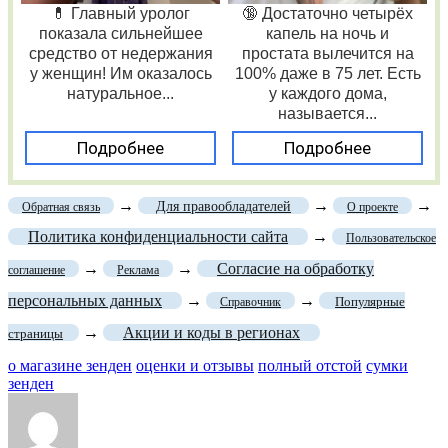
💊 Главный уролог
🔞 Достаточно четырёх
показала сильнейшее
капель на ночь и
средство от недержания
простата вылечится на
у женщин! Им оказалось
100% даже в 75 лет. Есть
натуральное...
у каждого дома,
называется...
Подробнее
Подробнее
→
→
→
Для правообладателей
Обратная связь
О проекте
Политика конфиденциальности сайта
→
Пользовательское
→
→
Согласие на обработку
соглашение
Реклама
персональных данных
→
→
Популярные
Справочник
→
Акции и коды в регионах
страницы
о магазине зенден
оценки и отзывы
полный отстой
сумки
зенден