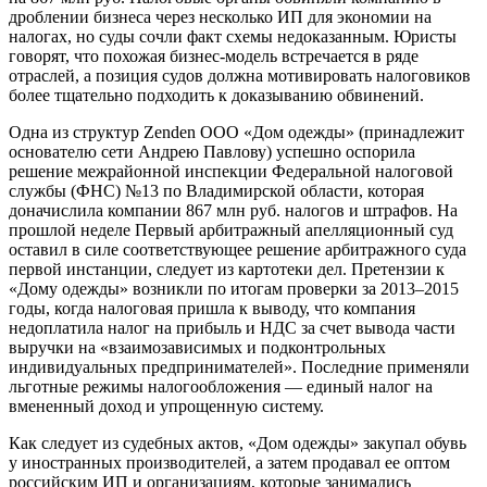
дроблении бизнеса через несколько ИП для экономии на
налогах, но суды сочли факт схемы недоказанным. Юристы
говорят, что похожая бизнес-модель встречается в ряде
отраслей, а позиция судов должна мотивировать налоговиков
более тщательно подходить к доказыванию обвинений.
Одна из структур Zenden ООО «Дом одежды» (принадлежит
основателю сети Андрею Павлову) успешно оспорила
решение межрайонной инспекции Федеральной налоговой
службы (ФНС) №13 по Владимирской области, которая
доначислила компании 867 млн руб. налогов и штрафов. На
прошлой неделе Первый арбитражный апелляционный суд
оставил в силе соответствующее решение арбитражного суда
первой инстанции, следует из картотеки дел. Претензии к
«Дому одежды» возникли по итогам проверки за 2013–2015
годы, когда налоговая пришла к выводу, что компания
недоплатила налог на прибыль и НДС за счет вывода части
выручки на «взаимозависимых и подконтрольных
индивидуальных предпринимателей». Последние применяли
льготные режимы налогообложения — единый налог на
вмененный доход и упрощенную систему.
Как следует из судебных актов, «Дом одежды» закупал обувь
у иностранных производителей, а затем продавал ее оптом
российским ИП и организациям, которые занимались