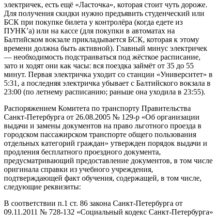
электричек, есть ещё «Ласточка», которая стоит чуть дороже.
Для получения скидки нужно предъявить студенческий или
БСК при покупке билета у контролёра (когда едете из
ПУНК’а) или на кассе (для покупки в автоматах на
Балтийском вокзале прикладывается БСК, которая к этому
времени должна быть активной). Главный минус электричек
— необходимость подстраиваться под жёсткое расписание,
зато и ходят они как часы: вся поездка займёт от 35 до 55
минут. Первая электричка уходит со станции «Университет» в
5:31, а последняя электричка убывает с Балтийского вокзала в
23:00 (по летнему расписанию; раньше она уходила в 23:55).
Распоряжением Комитета по транспорту Правительства
Санкт-Петербурга от 26.08.2005 № 129-р «Об организации
выдачи и замены документов на право льготного проезда в
городском пассажирском транспорте общего пользования
отдельных категорий граждан» утвержден порядок выдачи и
продления бесплатного проездного документа,
предусматривающий предоставление документов, в том числе
оригинала справки из учебного учреждения,
подтверждающей факт обучения, содержащей, в том числе,
следующие реквизиты:
В соответствии п.1 ст. 86 закона Санкт-Петербурга от
09.11.2011 № 728-132 «Социальный кодекс Санкт-Петербурга»