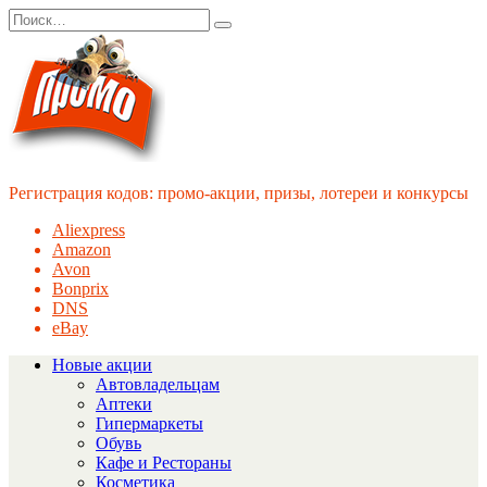
Перейти
Search
к
for:
содержанию
Регистрация кодов: промо-акции, призы, лотереи и конкурсы
Aliexpress
Amazon
Avon
Bonprix
DNS
eBay
Новые акции
Автовладельцам
Аптеки
Гипермаркеты
Обувь
Кафе и Рестораны
Косметика