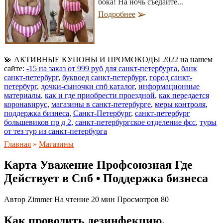
бока! На ночь съедайте...
Подробнее
💫 АКТИВНЫЕ КУПОНЫ И ПРОМОКОДЫ 2022 на нашем
сайте:
-15 на заказ от 999 руб для санкт-петербурга
,
банк
санкт-петербург
,
буквоед санкт-петербург
,
город санкт-
петербург
,
дочки-сыночки спб каталог
,
информационные
материалы
,
как и где приобрести проездной
,
как передается
коронавирус
,
магазины в санкт-петербурге
,
меры контроля
,
поддержка бизнеса
,
Санкт-Петербург
,
санкт-петербург
большевиков пр д 2
,
санкт-петербургское отделение фсс
,
туры
от тез тур из санкт-петербурга
Главная
»
Магазины
Карта Уважение Профсоюзная Где
Действует в Спб • Поддержка бизнеса
Автор
Zimmer
На чтение
20 мин
Просмотров
80
Как проводить дезинфекцию.