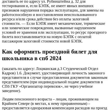
доставить ее по адресу ул. Рубинштейна д. 32 для
тестирования и, если БЭПК, не имеет явных внешних
признаков нарушения порядка эксплуатации, для замены на
работоспособную и восстановления неиспользованного
ресурса и/или срока действия без оплаты залоговой
стоимости. — Если БЭПК имеет механические, термические
или химические повреждения, вызванные нарушением
условий ее хранения или эксплуатации, то ресурс проездного
билета восстанавливается на новую БЭПК с оплатой
пассажиром залоговой стоимости новой БЭПК.
Как оформить проездной билет для
школьника в спб 2024
(заказать по адресу: Лоцманская д.3 Студенческий Отдел
Кадров) 1.6. Документ, удостоверяющий личность законного
представителя в случае предоставления документов законным
представителем (при индивидуальной подаче документов в
СПб ГКУ «Организатор перевозок», не через учебное
заведение).
Людям пенсионного возраста – лицам, проживающим на
Крайнем Севере (в местах, к нему приравненным) –
предоставляется одноразовая компенсация расходов на проезд