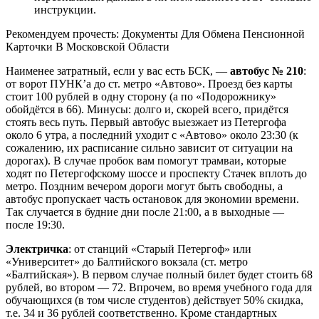
инструкции.
Рекомендуем прочесть: Документы Для Обмена Пенсионной
Карточки В Московской Области
Наименее затратный, если у вас есть БСК, —
автобус № 210
:
от ворот ПУНК’а до ст. метро «Автово». Проезд без карты
стоит 100 рублей в одну сторону (а по «Подорожнику»
обойдётся в 66). Минусы: долго и, скорей всего, придётся
стоять весь путь. Первый автобус выезжает из Петергофа
около 6 утра, а последний уходит с «Автово» около 23:30 (к
сожалению, их расписание сильно зависит от ситуации на
дорогах). В случае пробок вам помогут трамваи, которые
ходят по Петергофскому шоссе и проспекту Стачек вплоть до
метро. Поздним вечером дороги могут быть свободны, а
автобус пропускает часть остановок для экономии времени.
Так случается в будние дни после 21:00, а в выходные —
после 19:30.
Электричка
: от станций «Старый Петергоф» или
«Университет» до Балтийского вокзала (ст. метро
«Балтийская»). В первом случае полный билет будет стоить 68
рублей, во втором — 72. Впрочем, во время учебного года для
обучающихся (в том числе студентов) действует 50% скидка,
т.е. 34 и 36 рублей соответственно. Кроме стандартных