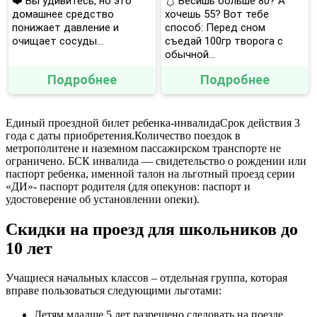
❤️ Вы удивитесь, но это
🩱 Весишь больше 80? А
домашнее средство
хочешь 55? Вот тебе
понижает давление и
способ: Перед сном
очищает сосуды...
съедай 100гр творога с
обычной...
Подробнее
Подробнее
Единый проездной билет ребенка-инвалидаСрок действия 3
года с даты приобретения.Количество поездок в
метрополитене и наземном пассажирском транспорте не
ограничено. БСК инвалида — свидетельство о рождении или
паспорт ребенка, именной талон на льготный проезд серии
«ДИ»- паспорт родителя (для опекунов: паспорт и
удостоверение об установлении опеки).
Скидки на проезд для школьников до
10 лет
Учащиеся начальных классов – отдельная группа, которая
вправе пользоваться следующими льготами:
Детям младше 5 лет разрешено следовать на поезде