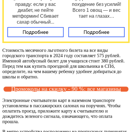
правду: если у вас
похудение без усилий!
диабет, не пейте
Всего 1 овощ — и вес
метформин! Сбивает
тает на глазах…
сахар обычный...
Подробнее
Подробнее
Стоимость месячного льготного билета на все виды
городского транспорта в 2024 году составляет 575 рублей.
Именной автобусный билет для учащихся стоит 380 рублей.
Перед тем как купить проездной для школьника в СПб,
определите, на чем вашему ребенку удобнее добираться до
школы и обратно.
Промокоды на скидку - 90 %: все магазины
Электронные считыватели карт в наземном транспорте
установлены в пассажирских салонах на поручнях. Чтобы
оплатить проезд, приложите карту к считывателю и
дождитесь зеленого сигнала, означающего, что оплата
прошла.
В метро устройства расположены на пропускных турникетах.