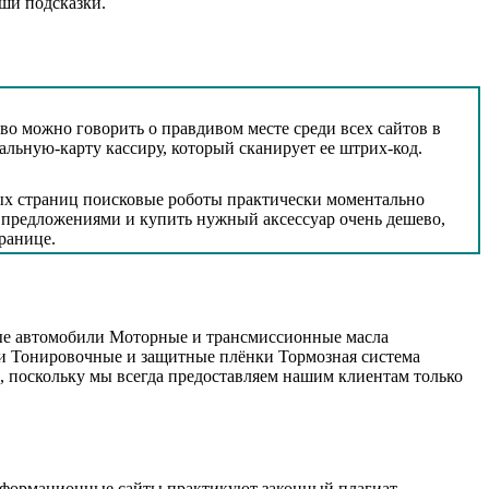
аши подсказки.
-во можно говорить о правдивом месте среди всех сайтов в
льную-карту кассиру, который сканирует ее штрих-код.
вых страниц поисковые роботы практически моментально
 предложениями и купить нужный аксессуар очень дешево,
ранице.
ые автомобили Моторные и трансмиссионные масла
и Тонировочные и защитные плёнки Тормозная система
 поскольку мы всегда предоставляем нашим клиентам только
информационные сайты практикуют законный плагиат