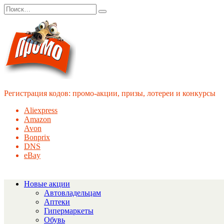
Перейти
Search
к
for:
содержанию
Регистрация кодов: промо-акции, призы, лотереи и конкурсы
Aliexpress
Amazon
Avon
Bonprix
DNS
eBay
Новые акции
Автовладельцам
Аптеки
Гипермаркеты
Обувь