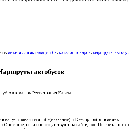
йте:
анкета для активации бк
,
каталог товаров
,
маршруты автобу
 Маршруты автобусов
луб Автомаг ру Регистрация Карты.
ска, учитывая теги Title(название) и Description(описание).
и Описание, если они отсутствуют на сайте, или Пс считают их