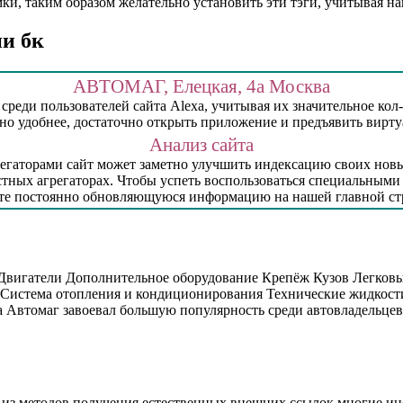
мки, таким образом желательно установить эти тэги, учитывая н
ии бк
АВТОМАГ, Елецкая, 4а Москва
среди пользователей сайта Alexa, учитывая их значительное кол
но удобнее, достаточно открыть приложение и предъявить виртуа
Анализ сайта
регаторами сайт может заметно улучшить индексацию своих но
стных агрегаторах. Чтобы успеть воспользоваться специальными
те постоянно обновляющуюся информацию на нашей главной ст
Двигатели Дополнительное оборудование Крепёж Кузов Легков
 Система отопления и кондиционирования Технические жидкост
Автомаг завоевал большую популярность среди автовладельцев,
ин из методов получения естественных внешних ссылок многие 