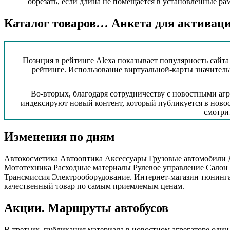
обрезать, если длина не помещается в установленные ра
Каталог товаров… Анкета для активац
Позиция в рейтинге Alexa показывает популярность сайта 
рейтинге. Использование виртуальной-карты значитель
Во-вторых, благодаря сотрудничеству с новостными аг
индексируют новый контент, который публикуется в ново
смотри
Изменения по дням
Автокосметика Автооптика Аксессуары Грузовые автомобили 
Мототехника Расходные материалы Рулевое управление Салон
Трансмиссия Электрооборудование. Интернет-магазин тюнинга 
качественный товар по самым приемлемым ценам.
Акции. Маршруты автобусов
В-третьих, публикация материала в новостном агрегаторе од