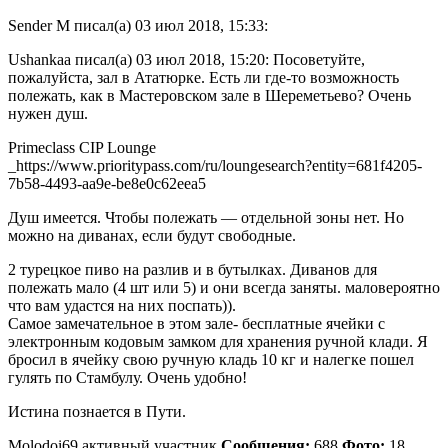
Sender M писал(а) 03 июл 2018, 15:33:
Ushankaa писал(а) 03 июл 2018, 15:20: Посоветуйте,
пожалуйста, зал в Ататюрке. Есть ли где-то возможность
полежать, как в Мастеровском зале в Шереметьево? Очень
нужен душ.
Primeclass CIP Lounge
_https://www.prioritypass.com/ru/loungesearch?entity=681f4205-
7b58-4493-aa9e-be8e0c62eea5
Душ имеется. Чтобы полежать — отдельной зоны нет. Но
можно на диванах, если будут свободные.
2 турецкое пиво на разлив и в бутылках. Диванов для
полежать мало (4 шт или 5) и они всегда заняты. маловероятно
что вам удастся на них поспать)).
Самое замечательное в этом зале- бесплатные ячейки с
электронным кодовым замком для хранения ручной клади. Я
бросил в ячейку свою ручную кладь 10 кг и налегке пошел
гулять по Стамбулу. Очень удобно!
Истина познается в Пути.
Molodoi69 активный участник
Сообщения:
688
Фото:
18