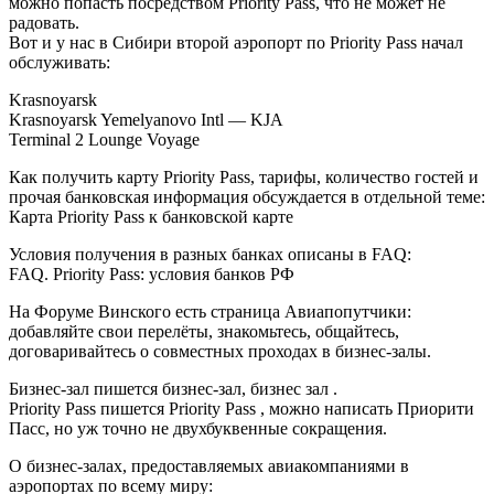
можно попасть посредством Priority Pass, что не может не
радовать.
Вот и у нас в Сибири второй аэропорт по Priority Pass начал
обслуживать:
Krasnoyarsk
Krasnoyarsk Yemelyanovo Intl — KJA
Terminal 2 Lounge Voyage
Как получить карту Priority Pass, тарифы, количество гостей и
прочая банковская информация обсуждается в отдельной теме:
Карта Priority Pass к банковской карте
Условия получения в разных банках описаны в FAQ:
FAQ. Priority Pass: условия банков РФ
На Форуме Винского есть страница Авиапопутчики:
добавляйте свои перелёты, знакомьтесь, общайтесь,
договаривайтесь о совместных проходах в бизнес-залы.
Бизнес-зал пишется бизнес-зал, бизнес зал .
Priority Pass пишется Priority Pass , можно написать Приорити
Пасс, но уж точно не двухбуквенные сокращения.
О бизнес-залах, предоставляемых авиакомпаниями в
аэропортах по всему миру: