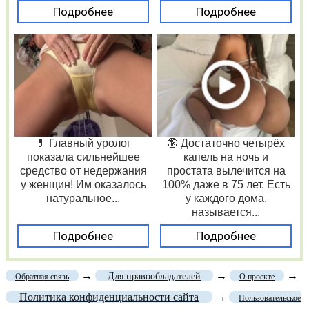
Подробнее
Подробнее
💊 Главный уролог
🔞 Достаточно четырёх
показала сильнейшее
капель на ночь и
средство от недержания
простата вылечится на
у женщин! Им оказалось
100% даже в 75 лет. Есть
натуральное...
у каждого дома,
называется...
Подробнее
Подробнее
→
→
→
Для правообладателей
Обратная связь
О проекте
Политика конфиденциальности сайта
→
Пользовательское