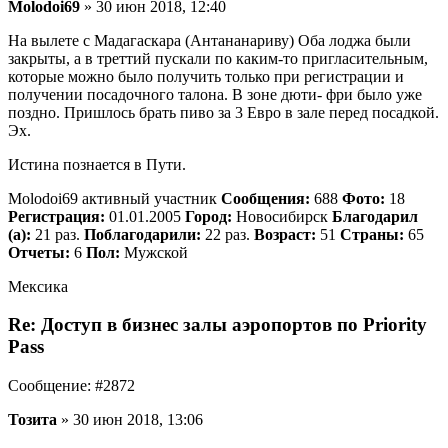
Molodoi69
» 30 июн 2018, 12:40
На вылете с Мадагаскара (Антананариву) Оба лоджа были
закрыты, а в треттий пускали по каким-то пригласительным,
которые можно было получить только при регистрации и
получении посадочного талона. В зоне дюти- фри было уже
поздно. Пришлось брать пиво за 3 Евро в зале перед посадкой.
Эх.
Истина познается в Пути.
Molodoi69 активный участник
Сообщения:
688
Фото:
18
Регистрация:
01.01.2005
Город:
Новосибирск
Благодарил
(а):
21 раз.
Поблагодарили:
22 раз.
Возраст:
51
Страны:
65
Отчеты:
6
Пол:
Мужской
Мексика
Re: Доступ в бизнес залы аэропортов по Priority
Pass
Сообщение: #2872
Тозита
» 30 июн 2018, 13:06