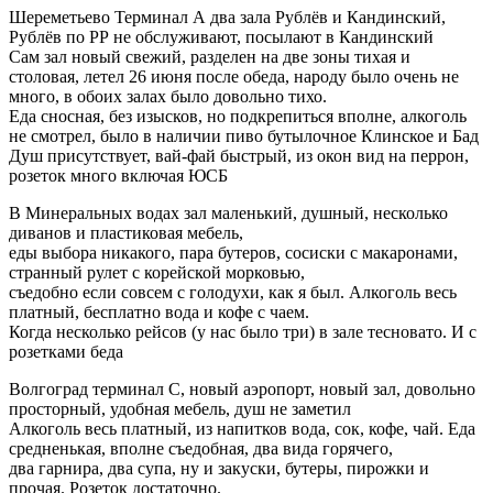
Шереметьево Терминал А два зала Рублёв и Кандинский,
Рублёв по РР не обслуживают, посылают в Кандинский
Сам зал новый свежий, разделен на две зоны тихая и
столовая, летел 26 июня после обеда, народу было очень не
много, в обоих залах было довольно тихо.
Еда сносная, без изысков, но подкрепиться вполне, алкоголь
не смотрел, было в наличии пиво бутылочное Клинское и Бад
Душ присутствует, вай-фай быстрый, из окон вид на перрон,
розеток много включая ЮСБ
В Минеральных водах зал маленький, душный, несколько
диванов и пластиковая мебель,
еды выбора никакого, пара бутеров, сосиски с макаронами,
странный рулет с корейской морковью,
съедобно если совсем с голодухи, как я был. Алкоголь весь
платный, бесплатно вода и кофе с чаем.
Когда несколько рейсов (у нас было три) в зале тесновато. И с
розетками беда
Волгоград терминал С, новый аэропорт, новый зал, довольно
просторный, удобная мебель, душ не заметил
Алкоголь весь платный, из напитков вода, сок, кофе, чай. Еда
средненькая, вполне съедобная, два вида горячего,
два гарнира, два супа, ну и закуски, бутеры, пирожки и
прочая. Розеток достаточно.