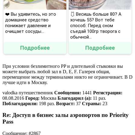
❤️ Вы удивитесь, но это
🩱 Весишь больше 80? А
домашнее средство
хочешь 55? Вот тебе
понижает давление и
способ: Перед сном
очищает сосуды...
съедай 100гр творога с
обычной...
Подробнее
Подробнее
При условии безлимитного PP и длительной стыковки вы
можете выбрать любой зал в D, E, F. Галерея общая,
перемещение между терминалами никто не ограничивает. В D
лучше идти в Москву.
valodka путешественник
Сообщения:
1441
Регистрация:
08.08.2016
Город:
Москва
Благодарил (а):
11 раз.
Поблагодарили:
198 раз.
Возраст:
37
Страны:
23
Re: Доступ в бизнес залы аэропортов по Priority
Pass
Сообщение: #2867