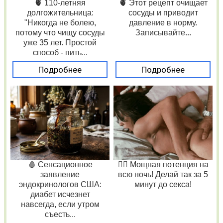
🫀 110-летняя
🫀 Этот рецепт очищает
долгожительница:
сосуды и приводит
"Никогда не болею,
давление в норму.
потому что чищу сосуды
Записывайте...
уже 35 лет. Простой
способ - пить...
Подробнее
Подробнее
🩸 Сенсационное
❤️‍🔥 Мощная потенция на
заявление
всю ночь! Делай так за 5
эндокринологов США:
минут до секса!
диабет исчезнет
навсегда, если утром
съесть...