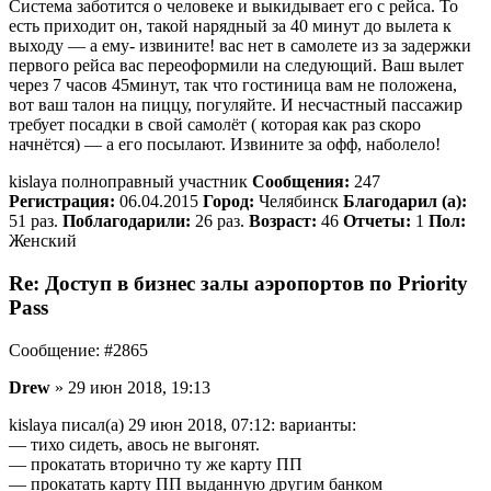
Система заботится о человеке и выкидывает его с рейса. То
есть приходит он, такой нарядный за 40 минут до вылета к
выходу — а ему- извините! вас нет в самолете из за задержки
первого рейса вас переоформили на следующий. Ваш вылет
через 7 часов 45минут, так что гостиница вам не положена,
вот ваш талон на пиццу, погуляйте. И несчастный пассажир
требует посадки в свой самолёт ( которая как раз скоро
начнётся) — а его посылают. Извините за офф, наболело!
kislaya полноправный участник
Сообщения:
247
Регистрация:
06.04.2015
Город:
Челябинск
Благодарил (а):
51 раз.
Поблагодарили:
26 раз.
Возраст:
46
Отчеты:
1
Пол:
Женский
Re: Доступ в бизнес залы аэропортов по Priority
Pass
Сообщение: #2865
Drew
» 29 июн 2018, 19:13
kislaya писал(а) 29 июн 2018, 07:12: варианты:
— тихо сидеть, авось не выгонят.
— прокатать вторично ту же карту ПП
— прокатать карту ПП выданную другим банком