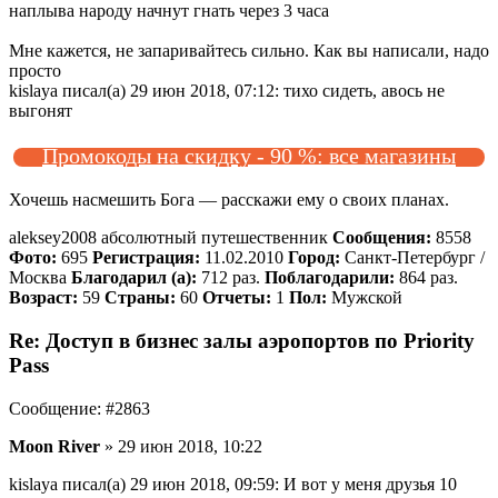
наплыва народу начнут гнать через 3 часа
Мне кажется, не запаривайтесь сильно. Как вы написали, надо
просто
kislaya писал(а) 29 июн 2018, 07:12: тихо сидеть, авось не
выгонят
Промокоды на скидку - 90 %: все магазины
Хочешь насмешить Бога — расскажи ему о своих планах.
aleksey2008 абсолютный путешественник
Сообщения:
8558
Фото:
695
Регистрация:
11.02.2010
Город:
Санкт-Петербург /
Москва
Благодарил (а):
712 раз.
Поблагодарили:
864 раз.
Возраст:
59
Страны:
60
Отчеты:
1
Пол:
Мужской
Re: Доступ в бизнес залы аэропортов по Priority
Pass
Сообщение: #2863
Moon River
» 29 июн 2018, 10:22
kislaya писал(а) 29 июн 2018, 09:59: И вот у меня друзья 10