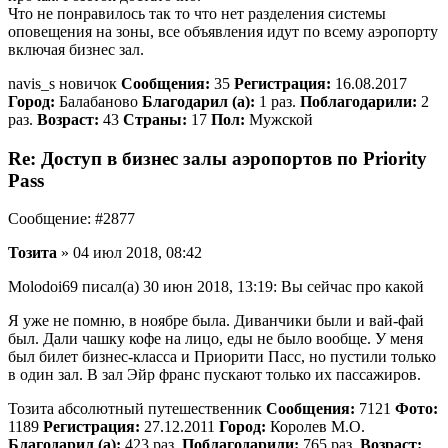
Что не понравилось так то что нет разделения системы
оповещения на зоны, все объявления идут по всему аэропорту
включая бизнес зал.
navis_s новичок
Сообщения:
35
Регистрация:
16.08.2017
Город:
Балабаново
Благодарил (а):
1 раз.
Поблагодарили:
2
раз.
Возраст:
43
Страны:
17
Пол:
Мужской
Re: Доступ в бизнес залы аэропортов по Priority
Pass
Сообщение: #2877
Тозита
» 04 июл 2018, 08:42
Molodoi69 писал(а) 30 июн 2018, 13:19: Вы сейчас про какой
Я уже не помню, в ноябре была. Диванчики были и вай-фай
был. Дали чашку кофе на лицо, еды не было вообще. У меня
был билет бизнес-класса и Приорити Пасс, но пустили только
в один зал. В зал Эйр франс пускают только их пассажиров.
Тозита абсолютный путешественник
Сообщения:
7121
Фото:
1189
Регистрация:
27.12.2011
Город:
Королев М.О.
Благодарил (а):
423 раз.
Поблагодарили:
765 раз.
Возраст: