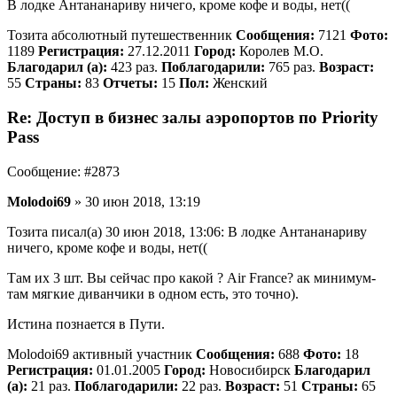
В лодке Антананариву ничего, кроме кофе и воды, нет((
Тозита абсолютный путешественник
Сообщения:
7121
Фото:
1189
Регистрация:
27.12.2011
Город:
Королев М.О.
Благодарил (а):
423 раз.
Поблагодарили:
765 раз.
Возраст:
55
Страны:
83
Отчеты:
15
Пол:
Женский
Re: Доступ в бизнес залы аэропортов по Priority
Pass
Сообщение: #2873
Molodoi69
» 30 июн 2018, 13:19
Тозита писал(а) 30 июн 2018, 13:06: В лодке Антананариву
ничего, кроме кофе и воды, нет((
Там их 3 шт. Вы сейчас про какой ? Air France? ак минимум-
там мягкие диванчики в одном есть, это точно).
Истина познается в Пути.
Molodoi69 активный участник
Сообщения:
688
Фото:
18
Регистрация:
01.01.2005
Город:
Новосибирск
Благодарил
(а):
21 раз.
Поблагодарили:
22 раз.
Возраст:
51
Страны:
65