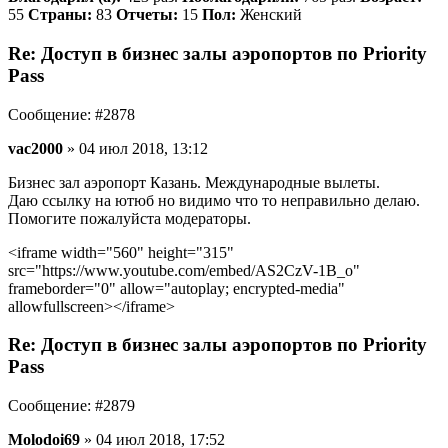
55
Страны:
83
Отчеты:
15
Пол:
Женский
Re: Доступ в бизнес залы аэропортов по Priority
Pass
Сообщение: #2878
vac2000
» 04 июл 2018, 13:12
Бизнес зал аэропорт Казань. Международные вылеты.
Даю ссылку на ютюб но видимо что то неправильно делаю.
Помогите пожалуйста модераторы.
<iframe width="560" height="315"
src="https://www.youtube.com/embed/AS2CzV-1B_o"
frameborder="0" allow="autoplay; encrypted-media"
allowfullscreen></iframe>
Re: Доступ в бизнес залы аэропортов по Priority
Pass
Сообщение: #2879
Molodoi69
» 04 июл 2018, 17:52