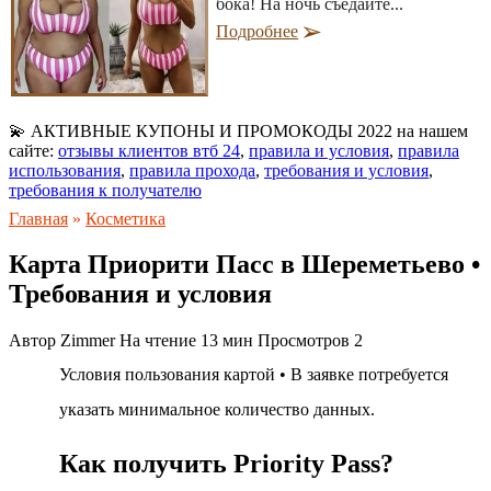
бока! На ночь съедайте...
Подробнее
💫 АКТИВНЫЕ КУПОНЫ И ПРОМОКОДЫ 2022 на нашем
сайте:
отзывы клиентов втб 24
,
правила и условия
,
правила
использования
,
правила прохода
,
требования и условия
,
требования к получателю
Главная
»
Косметика
Карта Приорити Пасс в Шереметьево •
Требования и условия
Автор
Zimmer
На чтение
13 мин
Просмотров
2
Условия пользования картой • В заявке потребуется
указать минимальное количество данных.
Как получить Priority Pass?