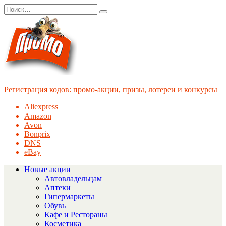
Перейти
Search
к
for:
содержанию
Регистрация кодов: промо-акции, призы, лотереи и конкурсы
Aliexpress
Amazon
Avon
Bonprix
DNS
eBay
Новые акции
Автовладельцам
Аптеки
Гипермаркеты
Обувь
Кафе и Рестораны
Косметика