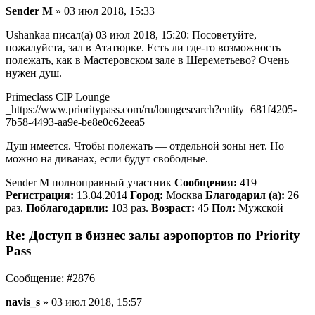
Sender M
» 03 июл 2018, 15:33
Ushankaa писал(а) 03 июл 2018, 15:20: Посоветуйте,
пожалуйста, зал в Ататюрке. Есть ли где-то возможность
полежать, как в Мастеровском зале в Шереметьево? Очень
нужен душ.
Primeclass CIP Lounge
_https://www.prioritypass.com/ru/loungesearch?entity=681f4205-
7b58-4493-aa9e-be8e0c62eea5
Душ имеется. Чтобы полежать — отдельной зоны нет. Но
можно на диванах, если будут свободные.
Sender M полноправный участник
Сообщения:
419
Регистрация:
13.04.2014
Город:
Москва
Благодарил (а):
26
раз.
Поблагодарили:
103 раз.
Возраст:
45
Пол:
Мужской
Re: Доступ в бизнес залы аэропортов по Priority
Pass
Сообщение: #2876
navis_s
» 03 июл 2018, 15:57