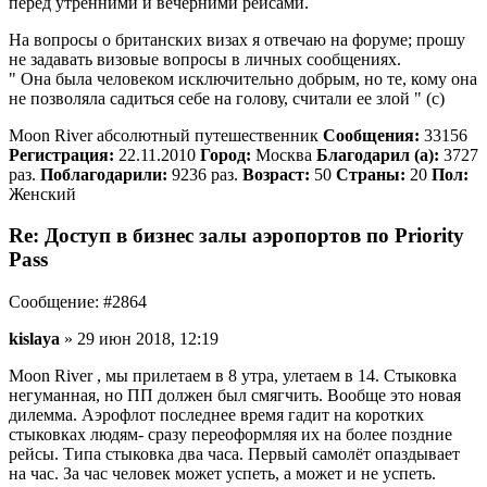
перед утренними и вечерними рейсами.
На вопросы о британских визах я отвечаю на форуме; прошу
не задавать визовые вопросы в личных сообщениях.
" Она была человеком исключительно добрым, но те, кому она
не позволяла садиться себе на голову, считали ее злой " (c)
Moon River абсолютный путешественник
Сообщения:
33156
Регистрация:
22.11.2010
Город:
Москва
Благодарил (а):
3727
раз.
Поблагодарили:
9236 раз.
Возраст:
50
Страны:
20
Пол:
Женский
Re: Доступ в бизнес залы аэропортов по Priority
Pass
Сообщение: #2864
kislaya
» 29 июн 2018, 12:19
Moon River , мы прилетаем в 8 утра, улетаем в 14. Стыковка
негуманная, но ПП должен был смягчить. Вообще это новая
дилемма. Аэрофлот последнее время гадит на коротких
стыковках людям- сразу переоформляя их на более поздние
рейсы. Типа стыковка два часа. Первый самолёт опаздывает
на час. За час человек может успеть, а может и не успеть.