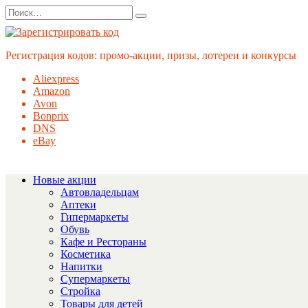
Перейти
Search
к
for:
содержанию
Регистрация кодов: промо-акции, призы, лотереи и конкурсы
Aliexpress
Amazon
Avon
Bonprix
DNS
eBay
Новые акции
Автовладельцам
Аптеки
Гипермаркеты
Обувь
Кафе и Рестораны
Косметика
Напитки
Супермаркеты
Стройка
Товары для детей