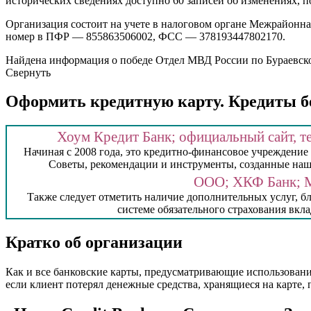
исторических сведениях доступно 60 записей об изменениях, по
Организация состоит на учете в налоговом органе Межрайонн
номер в ПФР — 855863506002, ФСС — 378193447802170.
Найдена информация о победе Отдел МВД России по Бураевском
Свернуть
Оформить кредитную карту. Кредиты б
Хоум Кредит Банк; официальный сайт, те
Начиная с 2008 года, это кредитно-финансовое учреждение
Советы, рекомендации и инструменты, созданные наш
ООО; ХКФ Банк; М
Также следует отметить наличие дополнительных услуг, бл
системе обязательного страхования вкла
Кратко об организации
Как и все банковские карты, предусматривающие использовани
если клиент потерял денежные средства, хранящиеся на карте,