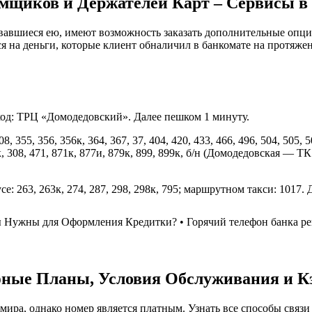
мщиков и Держателей Карт – Сервисы в 
овавшиеся ею, имеют возможность заказать дополнительные опции
 на деньги, которые клиент обналичил в банкомате на протяже
ход: ТРЦ «Домодедовский». Далее пешком 1 минуту.
55, 356, 356к, 364, 367, 37, 404, 420, 433, 466, 496, 504, 505, 508
к, 308, 471, 871к, 877и, 879к, 899, 899к, б/н (Домодедовская — 
 263, 263к, 274, 287, 298, 298к, 795; маршрутном такси: 1017.
Нужны для Оформления Кредитки? • Горячий телефон банка ренес
фные Планы, Условия Обслуживания и К
ира, однако номер является платным. Узнать все способы связи