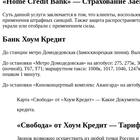
«Home Credit Bank» — Страхование Зае
Суть данной услуги заключается в том, что клиенты, воспольз
применения штрафных санкций. Также защита распространяется
украли или отобрали с применением силы.
Банк Хоум Кредит
До станции метро Домодедовская (Замоскворецкая линия). Вы
До остановки «Метро Домодедовская» на автобусе: 275, 275к, 308, 3
(ночной), Т67, Т71; маршрутном такси: 1008к, 1017, 1046, 1247
пешком 1 минуту.
До остановки «Киноконцертный комплекс Авангард» на автобусе:
Карта «Свобода» от «Хоум Кредит» — Какие Документы 
кредита.
«Свобода» от Хоум Кредит — Тари
Звонок возможно осуществить из любой точки России и м