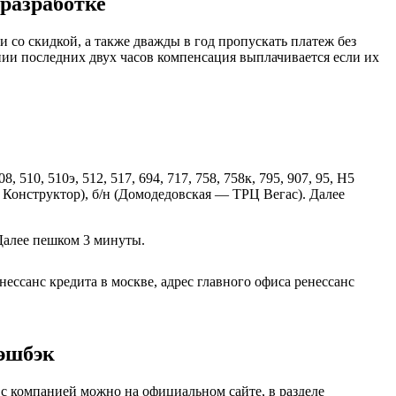
разработке
 со скидкой, а также дважды в год пропускать платеж без
нии последних двух часов компенсация выплачивается если их
, 510, 510э, 512, 517, 694, 717, 758, 758к, 795, 907, 95, Н5
ТК Конструктор), б/н (Домодедовская — ТРЦ Вегас). Далее
 Далее пешком 3 минуты.
санс кредита в москве, адрес главного офиса ренессанс
эшбэк
 с компанией можно на официальном сайте, в разделе