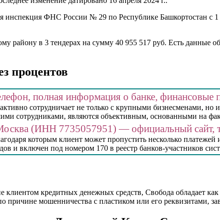
следнее изменение датировано 16 апреля 2024 г..
ая инспекция ФНС России № 29 по Республике Башкортостан с 1 
у району в 3 тендерах на сумму 40 955 517 руб. Есть данные о
ез процентов
лефон, полная информация о банке, финансовые п
 активно сотрудничает не только с крупными бизнесменами, но 
ими сотрудниками, являются объективным, основанными на фа
осква (ИНН 7735057951) — официальный сайт, т
агодаря которым клиент может пропустить несколько платежей и
дов и включен под номером 170 в реестр банков-участников сис
е клиентом кредитных денежных средств, Свобода обладает как
 по причине мошенничества с пластиком или его реквизитами, за