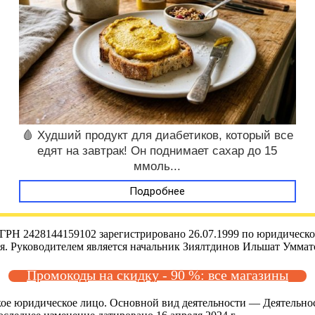
🩸 Худший продукт для диабетиков, который все
едят на завтрак! Он поднимает сахар до 15
ммоль...
Подробнее
Н 2428144159102 зарегистрировано 26.07.1999 по юридическому
ющая. Руководителем является начальник Зиялтдинов Ильшат Умм
Промокоды на скидку - 90 %: все магазины
кое юридическое лицо. Основной вид деятельности — Деятельно