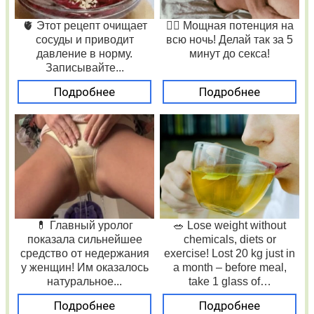
🫀 Этот рецепт очищает
❤️‍🔥 Мощная потенция на
сосуды и приводит
всю ночь! Делай так за 5
давление в норму.
минут до секса!
Записывайте...
Подробнее
Подробнее
💊 Главный уролог
🥗 Lose weight without
показала сильнейшее
chemicals, diets or
средство от недержания
exercise! Lost 20 kg just in
у женщин! Им оказалось
a month – before meal,
натуральное...
take 1 glass of…
Подробнее
Подробнее