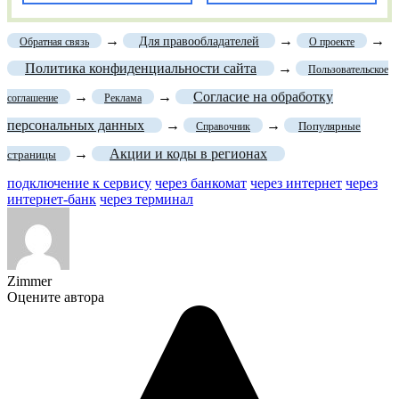
→
→
→
Для правообладателей
Обратная связь
О проекте
Политика конфиденциальности сайта
→
Пользовательское
→
→
Согласие на обработку
соглашение
Реклама
персональных данных
→
→
Популярные
Справочник
→
Акции и коды в регионах
страницы
подключение к сервису
через банкомат
через интернет
через
интернет-банк
через терминал
Zimmer
Оцените автора