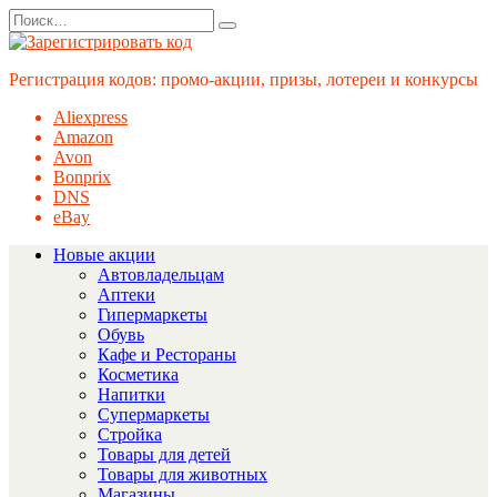
Перейти
Search
к
for:
содержанию
Регистрация кодов: промо-акции, призы, лотереи и конкурсы
Aliexpress
Amazon
Avon
Bonprix
DNS
eBay
Новые акции
Автовладельцам
Аптеки
Гипермаркеты
Обувь
Кафе и Рестораны
Косметика
Напитки
Супермаркеты
Стройка
Товары для детей
Товары для животных
Магазины