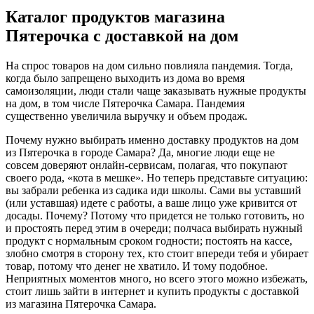
Каталог продуктов магазина
Пятерочка с доставкой на дом
На спрос товаров на дом сильно повлияла пандемия. Тогда,
когда было запрещено выходить из дома во время
самоизоляции, люди стали чаще заказывать нужные продукты
на дом, в том числе Пятерочка Самара. Пандемия
существенно увеличила выручку и объем продаж.
Почему нужно выбирать именно доставку продуктов на дом
из Пятерочка в городе Самара? Да, многие люди еще не
совсем доверяют онлайн-сервисам, полагая, что покупают
своего рода, «кота в мешке». Но теперь представьте ситуацию:
вы забрали ребенка из садика иди школы. Сами вы уставший
(или уставшая) идете с работы, а ваше лицо уже кривится от
досады. Почему? Потому что придется не только готовить, но
и простоять перед этим в очереди; полчаса выбирать нужный
продукт с нормальным сроком годности; постоять на кассе,
злобно смотря в сторону тех, кто стоит впереди тебя и убирает
товар, потому что денег не хватило. И тому подобное.
Неприятных моментов много, но всего этого можно избежать,
стоит лишь зайти в интернет и купить продукты с доставкой
из магазина Пятерочка Самара.