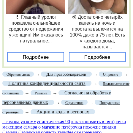
💊 Главный уролог
🔞 Достаточно четырёх
показала сильнейшее
капель на ночь и
средство от недержания
простата вылечится на
у женщин! Им оказалось
100% даже в 75 лет. Есть
натуральное...
у каждого дома,
называется...
Подробнее
Подробнее
→
→
→
Для правообладателей
Обратная связь
О проекте
Политика конфиденциальности сайта
→
Пользовательское
→
→
Согласие на обработку
соглашение
Реклама
персональных данных
→
→
Популярные
Справочник
→
Акции и коды в регионах
страницы
г самара ул коммунистическая 90
как экономить в пятёрочка
максидом самара
о магазине пятёрочка
похожие скидки
Самара
Самарская область
тарифы самараэнерго