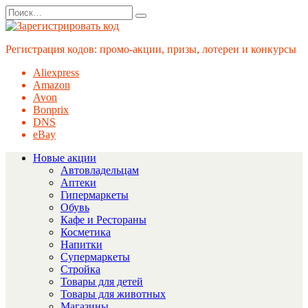
Перейти
Search
к
for:
содержанию
Регистрация кодов: промо-акции, призы, лотереи и конкурсы
Aliexpress
Amazon
Avon
Bonprix
DNS
eBay
Новые акции
Автовладельцам
Аптеки
Гипермаркеты
Обувь
Кафе и Рестораны
Косметика
Напитки
Супермаркеты
Стройка
Товары для детей
Товары для животных
Магазины