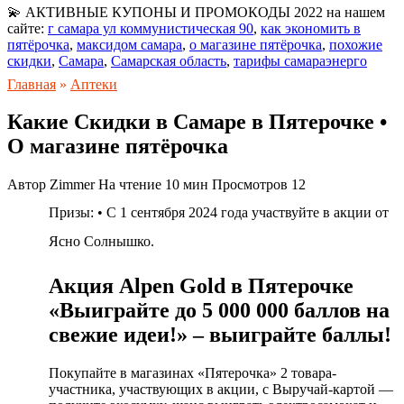
💫 АКТИВНЫЕ КУПОНЫ И ПРОМОКОДЫ 2022 на нашем
сайте:
г самара ул коммунистическая 90
,
как экономить в
пятёрочка
,
максидом самара
,
о магазине пятёрочка
,
похожие
скидки
,
Самара
,
Самарская область
,
тарифы самараэнерго
Главная
»
Аптеки
Какие Скидки в Самаре в Пятерочке •
О магазине пятёрочка
Автор
Zimmer
На чтение
10 мин
Просмотров
12
Призы: • С 1 сентября 2024 года участвуйте в акции от
Ясно Солнышко.
Акция Alpen Gold в Пятерочке
«Выиграйте до 5 000 000 баллов на
свежие идеи!» – выиграйте баллы!
Покупайте в магазинах «Пятерочка» 2 товара-
участника, участвующих в акции, с Выручай-картой —