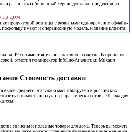
нта развивать собственный сервис доставки продуктов из
 на дом
рынке продуктовой розницы с развитыми одновременно офлайн-
, поскольку имеют и операционную модель, и знание клиента.
ены на IPO и самостоятельное активное развитие. В прошлом
ысокой, отметил гендиректор Infoline-Аналитики Михаил
итания Стоимость доставки
та выше среднего, что слабо масштабируемо в российских
 снизить стоимость продуктов ; практически готовые блюда для
катесы.
дства гигиены и полезные товары для дома. Теперь вы можете
омфорта вы даже можете установить фирменное приложение на