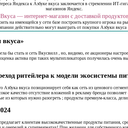
ереса Яндекса к Азбуке вкуса заключается в стремлении ИТ-гига
магазинов Яндекс.
 Вкуса — интернет-магазин с доставкой продуктов
роить на имеющейся у сети базе построить крупного игрока на 
пании действительно могут выиграть от покупки Азбуки вкуса 
 вкуса»
ла бы стать и сеть Вкусвилл , но, видимо, ее акционеры настро
 оценка актива при таких мультипликаторах получилась очень в
еход ритейлера к модели экосистемы п
 Азбука вкуса позиционирует себя как сеть из ценового сегмен
сокое качество отсутствие вложений в рекламу бренда позволяет
е из которых нужно разогреть ; продукты премиум-класса, дели
2024
предлагает клиентам высококачественные продукты питания, сре
 и очередей в супермаркетах! При желании для собственного к