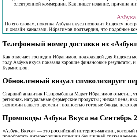
электронной коммерции. Как пишет издание, причина инт
Азбука
По его словам, покупка Азбуки вкуса позволит Яндексу пост
и онлайн-каналами. Ибрагимов подтвердил, что подобные ком
Телефонный номер доставки из «Азбуки
Как отмечает господин Ибрагимов, подходящей для Яндекса мог
году Азбука вкуса показала хорошие финансовые результаты, и
Бурмистров.
Обновленный визуал символизирует пер
Старший аналитик Газпромбанка Марат Ибрагимов отметил, что
регионах. натуральные фермерские продукты ; низкая цена, вы
экономии вашего времени ; полностью готовые блюда, некоторы
Промокоды Азбука Вкуса на Сентябрь 
«Азбука Вкуса» — это российский интернет-магазин, который 
приобретать интересующие позиции без лишней траты времени