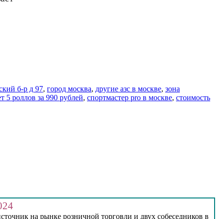
ский б-р д 97
,
город москва
,
другие азс в москве
,
зона
ет 5 роллов за 990 рублей
,
спортмастер pro в москве
,
стоимость
024
источник на рынке розничной торговли и двух собеседников в