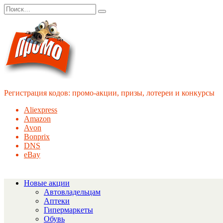
Перейти
Search
к
for:
содержанию
Регистрация кодов: промо-акции, призы, лотереи и конкурсы
Aliexpress
Amazon
Avon
Bonprix
DNS
eBay
Новые акции
Автовладельцам
Аптеки
Гипермаркеты
Обувь