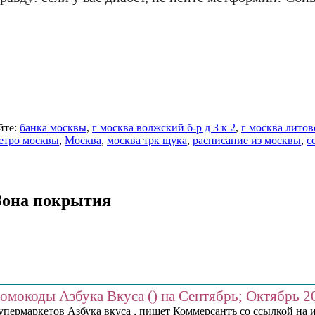
йте:
банка москвы
,
г москва волжский б-р д 3 к 2
,
г москва литов
етро москвы
,
Москва
,
москва трк щука
,
расписание из москвы
,
с
Зона покрытия
омокоды Азбука Вкуса () на Сентябрь; Октябрь 2
пермаркетов Азбука вкуса , пишет Коммерсантъ со ссылкой на 