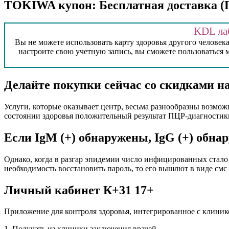
TOKIWA купон: Бесплатная доставка (П
KDL ла
Вы не можете использовать карту здоровья другого человека,
настроите свою учетную запись, вы сможете пользоваться
Делайте покупки сейчас со скидками н
Услуги, которые оказывает центр, весьма разнообразны возмож
состоянии здоровья положительный результат ПЦР-диагностики 
Если IgM (+) обнаружены, IgG (+) обна
Однако, когда в разгар эпидемии число инфицированных стало 
необходимость восстановить пароль, то его вышлют в виде смс 
Личный кабинет К+31 17+
Приложение для контроля здоровья, интегрированное с клини
1. Получать из клиники заключения врачей