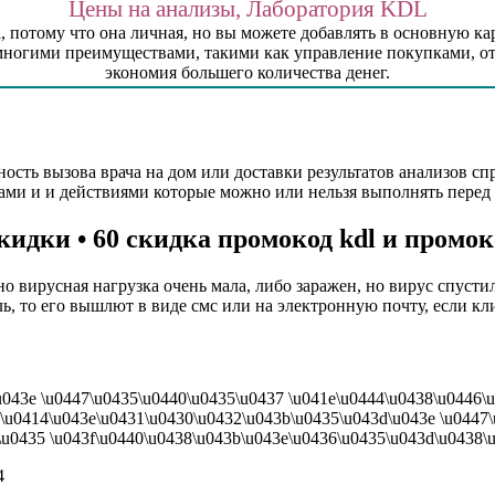
Цены на анализы, Лаборатория KDL
 потому что она личная, но вы можете добавлять в основную карт
 многими преимуществами, такими как управление покупками, от
экономия большего количества денег.
ность вызова врача на дом или доставки результатов анализов с
лами и и действиями которые можно или нельзя выполнять перед
скидки • 60 скидка промокод kdl и промо
но вирусная нагрузка очень мала, либо заражен, но вирус спуст
, то его вышлют в виде смс или на электронную почту, если кли
u043e \u0447\u0435\u0440\u0435\u0437 \u041e\u0444\u0438\u0446\
 \u0414\u043e\u0431\u0430\u0432\u043b\u0435\u043d\u043e \u0447
435 \u043f\u0440\u0438\u043b\u043e\u0436\u0435\u043d\u0438\u0435
4