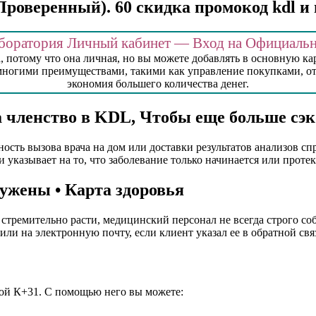
роверенный). 60 скидка промокод kdl и
боратория Личный кабинет — Вход на Официальн
 потому что она личная, но вы можете добавлять в основную карт
 многими преимуществами, такими как управление покупками, от
экономия большего количества денег.
а членство в KDL, Чтобы еще больше сэ
ность вызова врача на дом или доставки результатов анализов с
указывает на то, что заболевание только начинается или проте
ружены • Карта здоровья
стремительно расти, медицинский персонал не всегда строго со
или на электронную почту, если клиент указал ее в обратной свя
кой К+31. С помощью него вы можете: