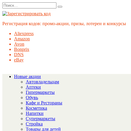
Перейти
Search
к
for:
содержанию
Регистрация кодов: промо-акции, призы, лотереи и конкурсы
Aliexpress
Amazon
Avon
Bonprix
DNS
eBay
Новые акции
Автовладельцам
Аптеки
Гипермаркеты
Обувь
Кафе и Рестораны
Косметика
Напитки
Супермаркеты
Стройка
Товары для детей