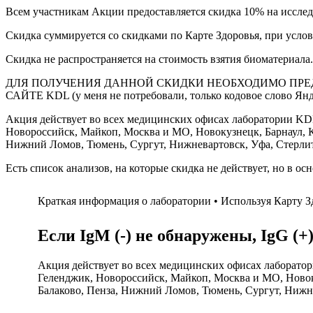
Всем участникам Акции предоставляется скидка 10% на исслед
Скидка суммируется со скидками по Карте Здоровья, при усло
Скидка не распространяется на стоимость взятия биоматериала.
ДЛЯ ПОЛУЧЕНИЯ ДАННОЙ СКИДКИ НЕОБХОДИМО ПРЕДЪ
САЙТЕ KDL (у меня не потребовали, только кодовое слово Янд
Акция действует во всех медицинских офисах лаборатории KDL 
Новороссийск, Майкоп, Москва и МО, Новокузнецк, Барнаул, Ке
Нижний Ломов, Тюмень, Сургут, Нижневартовск, Уфа, Стерлита
Есть список анализов, на которые скидка не действует, но в ос
Краткая информация о лаборатории • Используя Карту З
Если IgM (-) не обнаружены, IgG (
Акция действует во всех медицинских офисах лаборатори
Геленджик, Новороссийск, Майкоп, Москва и МО, Новоку
Балаково, Пенза, Нижний Ломов, Тюмень, Сургут, Нижне