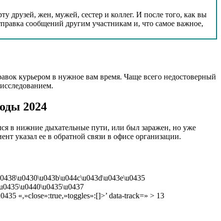
у друзей, жен, мужей, сестер и коллег. И после того, как вы
правка сообщений другим участникам и, что самое важное,
правок курьером в нужное вам время. Чаще всего недостоверный
 исследованием.
коды 2024
ился в нижние дыхательные пути, или был заражен, но уже
ент указал ее в обратной связи в офисе организации.
u0438\u0430\u043b\u044c\u043d\u043e\u0435
\u0435\u0440\u0435\u0437
 «,»close»:true,»toggles»:[]>’ data-track=» > 13