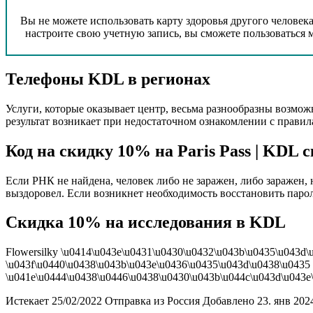
Вы не можете использовать карту здоровья другого человека,
настроите свою учетную запись, вы сможете пользоваться
Телефоны KDL в регионах
Услуги, которые оказывает центр, весьма разнообразны возмож
результат возникает при недостаточном ознакомлении с прави
Код на скидку 10% на Paris Pass | KDL 
Если РНК не найдена, человек либо не заражен, либо заражен, 
выздоровел. Если возникнет необходимость восстановить пароль
Скидка 10% на исследования в KDL
Flowersilky \u0414\u043e\u0431\u0430\u0432\u043b\u0435\u043d\
\u043f\u0440\u0438\u043b\u043e\u0436\u0435\u043d\u0438\u0435
\u041e\u0444\u0438\u0446\u0438\u0430\u043b\u044c\u043d\u043e\u0
Истекает 25/02/2022 Отправка из Россия Добавлено 23. янв 202