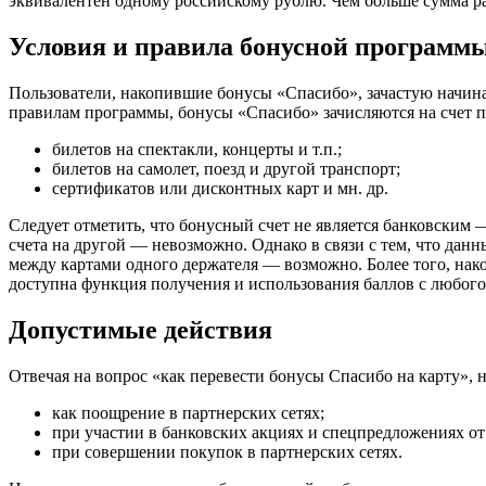
эквивалентен одному российскому рублю. Чем больше сумма ра
Условия и правила бонусной программ
Пользователи, накопившие бонусы «Спасибо», зачастую начина
правилам программы, бонусы «Спасибо» зачисляются на счет п
билетов на спектакли, концерты и т.п.;
билетов на самолет, поезд и другой транспорт;
сертификатов или дисконтных карт и мн. др.
Следует отметить, что бонусный счет не является банковским 
счета на другой ― невозможно. Однако в связи с тем, что да
между картами одного держателя ― возможно. Более того, нак
доступна функция получения и использования баллов с любого
Допустимые действия
Отвечая на вопрос «как перевести бонусы Спасибо на карту»,
как поощрение в партнерских сетях;
при участии в банковских акциях и спецпредложениях о
при совершении покупок в партнерских сетях.