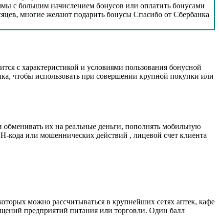
аммы с большим начислением бонусов или оплатить бонусами
есяцев, многие желают подарить бонусы Спасибо от Сбербанка
омится с характеристикой и условиями пользования бонусной
нка, чтобы использовать при совершении крупной покупки или
о и обменивать их на реальные деньги, пополнять мобильную
ИН-кода или мошеннических действий , лицевой счет клиента
оторых можно рассчитываться в крупнейших сетях аптек, кафе
сещений предприятий питания или торговли. Один балл