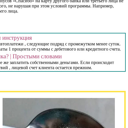
нусов «Спасибо» на карту другого банка или третьего лица не
омого, не нарушая при этом условий программы. Например,
его лица.
я инструкция
втоплатежи , следующие подряд с промежутком менее суток.
ы 1 процента от суммы с дебетового или кредитного счета.
ка? | Простыми словами
се же заплатить собственными деньгами. Если происходит
ий , лицевой счет клиента остается прежним.