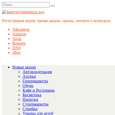
Перейти
Search
к
for:
содержанию
Регистрация кодов: промо-акции, призы, лотереи и конкурсы
Aliexpress
Amazon
Avon
Bonprix
DNS
eBay
Новые акции
Автовладельцам
Аптеки
Гипермаркеты
Обувь
Кафе и Рестораны
Косметика
Напитки
Супермаркеты
Стройка
Товары для детей