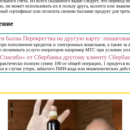
ьного счета. Из всего сказанного выше следует, что перевод бо
ях, он может использовать их в пользу друга, коллеги или знак
ный сертификат или оплатить своими баллами продукт для треть
ение
ти баллы Перекрестка на другую карту: пошагова
и пополнении кредиток и электронных кошельков, а также за а
 оплачивать услуги операторов например МТС при условии уплат
«Спасибо» от Сбербанка другому клиенту Сбербан
практически полную сумму 100 от общей операции, 1 придется в
и в случае утери, забытого ПИН-кода или мошеннических действ