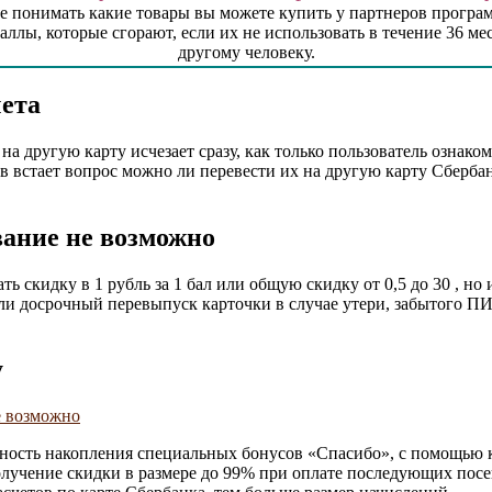
те понимать какие товары вы можете купить у партнеров прогр
аллы, которые сгорают, если их не использовать в течение 36 м
другому человеку.
чета
на другую карту исчезает сразу, как только пользователь ознак
 встает вопрос можно ли перевести их на другую карту Сберба
вание не возможно
ь скидку в 1 рубль за 1 бал или общую скидку от 0,5 до 30 , н
или досрочный перевыпуск карточки в случае утери, забытого П
у
ность накопления специальных бонусов «Спасибо», с помощью к
получение скидки в размере до 99% при оплате последующих по