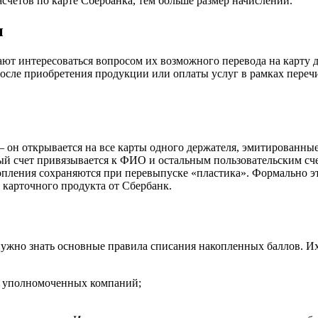
счетов по карте Сбербанка, тем больше размер начислений.
ы
ют интересоваться вопросом их возможного перевода на карту 
осле приобретения продукции или оплаты услуг в рамках переч
― он открывается на все карты одного держателя, эмитированны
нный счет привязывается к ФИО и остальным пользовательским с
опления сохраняются при перевыпуске «пластика». Формально эт
 карточного продукта от Сбербанк.
 нужно знать основные правила списания накопленных баллов. И
т уполномоченных компаний;