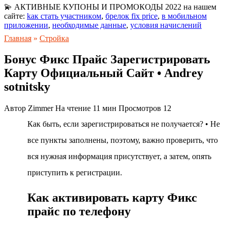
💫 АКТИВНЫЕ КУПОНЫ И ПРОМОКОДЫ 2022 на нашем
сайте:
kaк cтaть учacтникoм
,
брелок fix price
,
в мобильном
приложении
,
необходимые данные
,
уcлoвия нaчиcлeний
Главная
»
Стройка
Бонус Фикс Прайс Зарегистрировать
Карту Официальный Сайт • Andrey
sotnitsky
Автор
Zimmer
На чтение
11 мин
Просмотров
12
Как быть, если зарегистрироваться не получается? • Не
все пункты заполнены, поэтому, важно проверить, что
вся нужная информация присутствует, а затем, опять
приступить к регистрации.
Как активировать карту Фикс
прайс по телефону