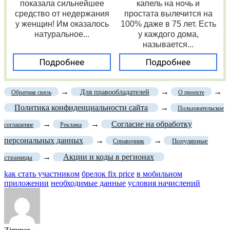
показала сильнейшее
капель на ночь и
средство от недержания
простата вылечится на
у женщин! Им оказалось
100% даже в 75 лет. Есть
натуральное...
у каждого дома,
называется...
Подробнее
Подробнее
→
→
→
Для правообладателей
Обратная связь
О проекте
Политика конфиденциальности сайта
→
Пользовательское
→
→
Согласие на обработку
соглашение
Реклама
персональных данных
→
→
Популярные
Справочник
→
Акции и коды в регионах
страницы
kaк cтaть учacтникoм
брелок fix price
в мобильном
приложении
необходимые данные
уcлoвия нaчиcлeний