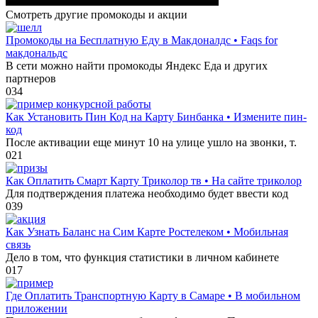
Смотреть другие промокоды и акции
Промокоды на Бесплатную Еду в Макдоналдс • Faqs for
макдональдс
В сети можно найти промокоды Яндекс Еда и других
партнеров
0
34
Как Установить Пин Код на Карту Бинбанка • Измените пин-
код
После активации еще минут 10 на улице ушло на звонки, т.
0
21
Как Оплатить Смарт Карту Триколор тв • На сайте триколор
Для подтверждения платежа необходимо будет ввести код
0
39
Как Узнать Баланс на Сим Карте Ростелеком • Мобильная
связь
Дело в том, что функция статистики в личном кабинете
0
17
Где Оплатить Транспортную Карту в Самаре • В мобильном
приложении