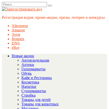
Перейти
Search
к
for:
содержанию
Регистрация кодов: промо-акции, призы, лотереи и конкурсы
Aliexpress
Amazon
Avon
Bonprix
DNS
eBay
Новые акции
Автовладельцам
Аптеки
Гипермаркеты
Обувь
Кафе и Рестораны
Косметика
Напитки
Супермаркеты
Стройка
Товары для детей
Товары для животных
Магазины