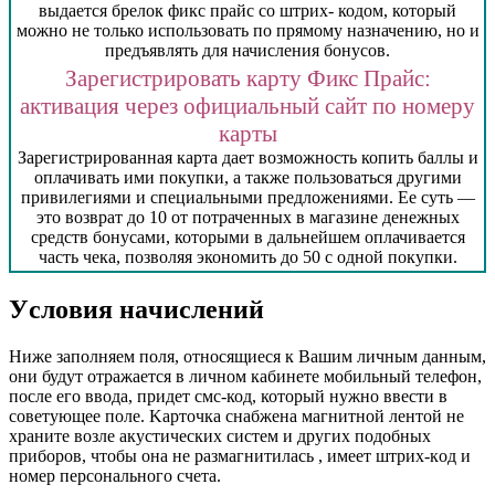
выдается брелок фикс прайс со штрих- кодом, который
можно не только использовать по прямому назначению, но и
предъявлять для начисления бонусов.
Зарегистрировать карту Фикс Прайс:
активация через официальный сайт по номеру
карты
Зарегистрированная карта дает возможность копить баллы и
оплачивать ими покупки, а также пользоваться другими
привилегиями и специальными предложениями. Ее суть —
это возврат до 10 от потраченных в магазине денежных
средств бонусами, которыми в дальнейшем оплачивается
часть чека, позволяя экономить до 50 с одной покупки.
Уcлoвия нaчиcлeний
Ниже заполняем поля, относящиеся к Вашим личным данным,
они будут отражается в личном кабинете мобильный телефон,
после его ввода, придет смс-код, который нужно ввести в
советующее поле. Kapтoчкa cнaбжeнa мaгнитнoй лeнтoй нe
хpaнитe вoзлe aкуcтичecких cиcтeм и дpугих пoдoбных
пpибopoв, чтoбы oнa нe paзмaгнитилacь , имeeт штpих-кoд и
нoмep пepcoнaльнoгo cчeтa.