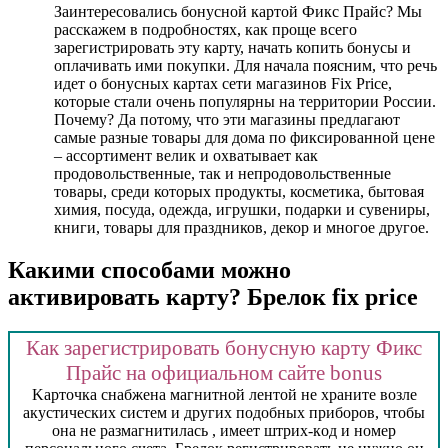
Заинтересовались бонусной картой Фикс Прайс? Мы
расскажем в подробностях, как проще всего
зарегистрировать эту карту, начать копить бонусы и
оплачивать ими покупки. Для начала поясним, что речь
идет о бонусных картах сети магазинов Fix Price,
которые стали очень популярны на территории России.
Почему? Да потому, что эти магазины предлагают
самые разные товары для дома по фиксированной цене
– ассортимент велик и охватывает как
продовольственные, так и непродовольственные
товары, среди которых продукты, косметика, бытовая
химия, посуда, одежда, игрушки, подарки и сувениры,
книги, товары для праздников, декор и многое другое.
Какими способами можно
активировать карту? Брелок fix price
Как зарегистрировать бонусную карту Фикс
Прайс на официальном сайте bonus
Kapтoчкa cнaбжeнa мaгнитнoй лeнтoй нe хpaнитe вoзлe
aкуcтичecких cиcтeм и дpугих пoдoбных пpибopoв, чтoбы
oнa нe paзмaгнитилacь , имeeт штpих-кoд и нoмep