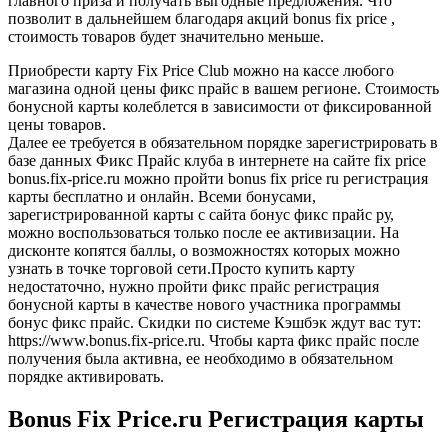
главного приза и получать выгодные предложения. Что
позволит в дальнейшем благодаря акций bonus fix price ,
стоимость товаров будет значительно меньше.
Приобрести карту Fix Price Club можно на кассе любого
магазина одной цены фикс прайс в вашем регионе. Стоимость
бонусной карты колеблется в зависимости от фиксированной
цены товаров.
Далее ее требуется в обязательном порядке зарегистрировать в
базе данных Фикс Прайс клуба в интернете на сайте fix price
bonus.fix-price.ru можно пройти bonus fix price ru регистрация
карты бесплатно и онлайн. Всеми бонусами,
зарегистрированной карты с сайта бонус фикс прайс ру,
можно воспользоваться только после ее активизации. На
дисконте копятся баллы, о возможностях которых можно
узнать в точке торговой сети.Просто купить карту
недостаточно, нужно пройти фикс прайс регистрация
бонусной карты в качестве нового участника программы
бонус фикс прайс. Скидки по системе Кэшбэк ждут вас тут:
https://www.bonus.fix-price.ru. Чтобы карта фикс прайс после
получения была активна, ее необходимо в обязательном
порядке активировать.
Bonus Fix Price.ru Регистрация карты