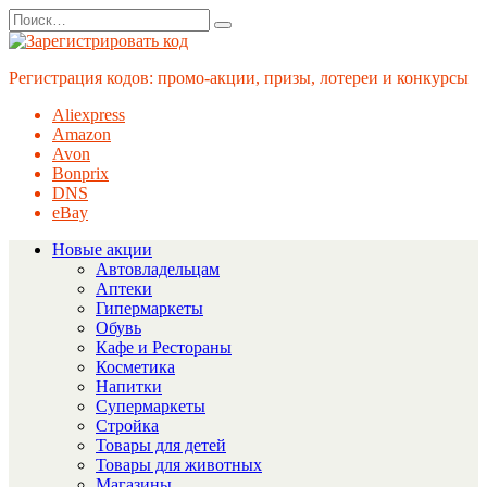
Перейти
Search
к
for:
содержанию
Регистрация кодов: промо-акции, призы, лотереи и конкурсы
Aliexpress
Amazon
Avon
Bonprix
DNS
eBay
Новые акции
Автовладельцам
Аптеки
Гипермаркеты
Обувь
Кафе и Рестораны
Косметика
Напитки
Супермаркеты
Стройка
Товары для детей
Товары для животных
Магазины