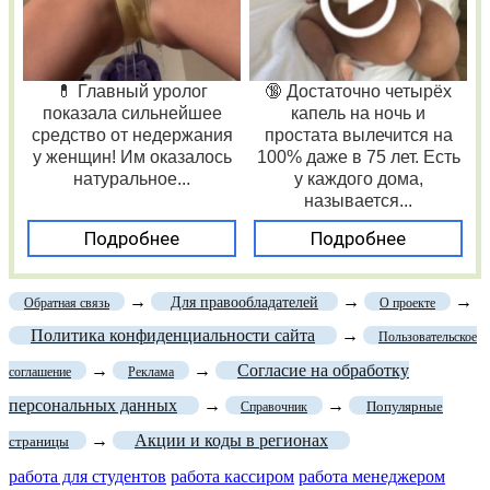
💊 Главный уролог
🔞 Достаточно четырёх
показала сильнейшее
капель на ночь и
средство от недержания
простата вылечится на
у женщин! Им оказалось
100% даже в 75 лет. Есть
натуральное...
у каждого дома,
называется...
Подробнее
Подробнее
→
→
→
Для правообладателей
Обратная связь
О проекте
Политика конфиденциальности сайта
→
Пользовательское
→
→
Согласие на обработку
соглашение
Реклама
персональных данных
→
→
Популярные
Справочник
→
Акции и коды в регионах
страницы
работа для студентов
работа кассиром
работа менеджером