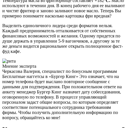
Температура масла во фритюрнице составляет +182
°C.
Масло
используют в течении дня. В конец рабочего дня ее выливают
и чистят фритюр и заново заливают новое масло. Теперь Вы
примерно понимаете насколько картошка фри вредная?
Выделить единоличного лидера среди форматов нельзя.
Каждый предприниматель отталкивается от собственных
финансовых возможностей и желания. Одному придется по
душе держать в управлении 5-9 вагончиков, а другому за те
же деньги видится рациональнее открыть полноценное фаст-
фуд кафе.
Мнение эксперта
Черкасова Валерия, специалист по бонусным программам
Бесплатные наггетсы в «Бургер Кинг» Это означает, что на
номер телефона будет выслано повторное сообщение с
данными для подтверждения. При положительном ответе на
анкету менеджер Бургер Кинг назначит дату собеседования,
оговоренную по телефону. В процессе управляющий
персоналом задаст общие вопросы, по которым определяет
соответствие потенциального сотрудника требованиям
фирмы. Чтобы получить дополнительную информацию по
вопросу, обращайтесь ко мне!