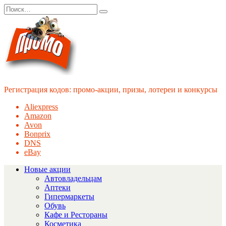
Перейти
Search
к
for:
содержанию
Регистрация кодов: промо-акции, призы, лотереи и конкурсы
Aliexpress
Amazon
Avon
Bonprix
DNS
eBay
Новые акции
Автовладельцам
Аптеки
Гипермаркеты
Обувь
Кафе и Рестораны
Косметика