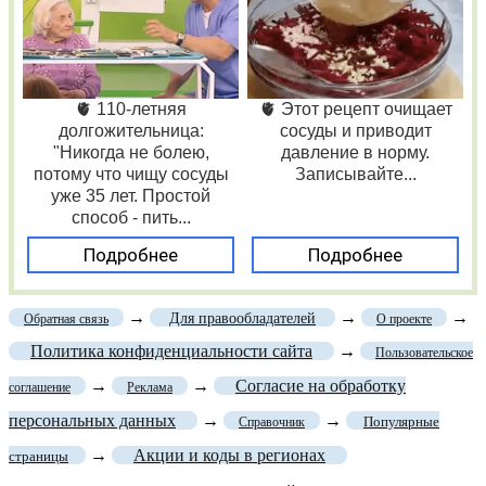
🫀 110-летняя
🫀 Этот рецепт очищает
долгожительница:
сосуды и приводит
"Никогда не болею,
давление в норму.
потому что чищу сосуды
Записывайте...
уже 35 лет. Простой
способ - пить...
Подробнее
Подробнее
→
→
→
Для правообладателей
Обратная связь
О проекте
Политика конфиденциальности сайта
→
Пользовательское
→
→
Согласие на обработку
соглашение
Реклама
персональных данных
→
→
Популярные
Справочник
→
Акции и коды в регионах
страницы