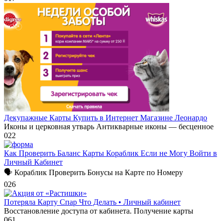
Декупажные Карты Купить в Интернет Магазине Леонардо
Иконы и церковная утварь Антикварные иконы — бесценное
0
22
Как Проверить Баланс Карты Кораблик Если не Могу Войти в
Личный Кабинет
🗣 Кораблик Проверить Бонусы на Карте по Номеру
0
26
Потеряла Карту Спар Что Делать • Личный кабинет
Восстановление доступа от кабинета. Получение карты
0
61