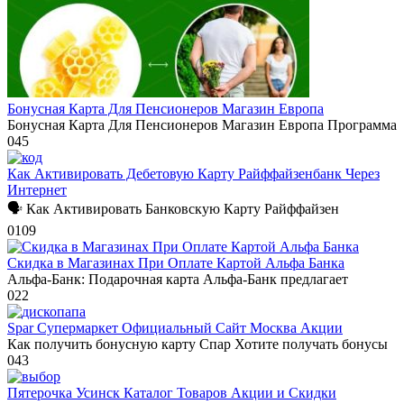
Бонусная Карта Для Пенсионеров Магазин Европа
Бонусная Карта Для Пенсионеров Магазин Европа Программа
0
45
Как Активировать Дебетовую Карту Райффайзенбанк Через
Интернет
🗣 Как Активировать Банковскую Карту Райффайзен
0
109
Скидка в Магазинах При Оплате Картой Альфа Банка
Альфа-Банк: Подарочная карта Альфа-Банк предлагает
0
22
Spar Супермаркет Официальный Сайт Москва Акции
Как получить бонусную карту Спар Хотите получать бонусы
0
43
Пятерочка Усинск Каталог Товаров Акции и Скидки