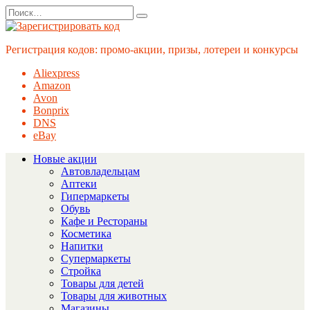
Перейти
Search
к
for:
содержанию
Регистрация кодов: промо-акции, призы, лотереи и конкурсы
Aliexpress
Amazon
Avon
Bonprix
DNS
eBay
Новые акции
Автовладельцам
Аптеки
Гипермаркеты
Обувь
Кафе и Рестораны
Косметика
Напитки
Супермаркеты
Стройка
Товары для детей
Товары для животных
Магазины