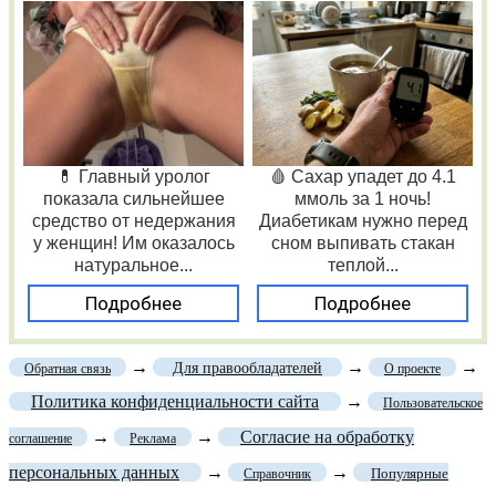
💊 Главный уролог
🩸 Сахар упадет до 4.1
показала сильнейшее
ммоль за 1 ночь!
средство от недержания
Диабетикам нужно перед
у женщин! Им оказалось
сном выпивать стакан
натуральное...
теплой...
Подробнее
Подробнее
→
→
→
Для правообладателей
Обратная связь
О проекте
Политика конфиденциальности сайта
→
Пользовательское
→
→
Согласие на обработку
соглашение
Реклама
персональных данных
→
→
Популярные
Справочник