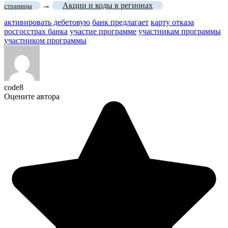
→
Акции и коды в регионах
страницы
активировать дебетовую
банк предлагает
карту отказа
росгосстрах банка
участие программе
участникам программы
участником программы
code8
Оцените автора