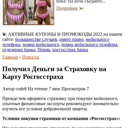
бока! На ночь съедайте...
Подробнее
💫 АКТИВНЫЕ КУПОНЫ И ПРОМОКОДЫ 2022 на нашем
сайте:
большинстве случаев
,
имеет право
,
мобильного
телефона
,
номер мобильного
,
номер мобильного телефона
,
отделении банка
,
Пермь
,
росгосстрах банка
Главная
»
Новости
Получил Деньги за Страховку на
Карту Росгосстраха
Автор
code8
На чтение
7 мин
Просмотров
7
Прежде чем оформить страховку при покупке мобильного,
опытные финансовые эксперты рекомендуют внимательно
изучить все условия добровольной защиты.
Условия покупки страховки от компании «Росгосстрах»: