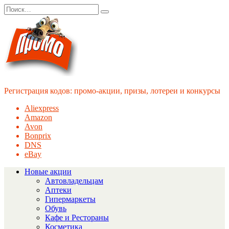
Перейти
Search
к
for:
содержанию
Регистрация кодов: промо-акции, призы, лотереи и конкурсы
Aliexpress
Amazon
Avon
Bonprix
DNS
eBay
Новые акции
Автовладельцам
Аптеки
Гипермаркеты
Обувь
Кафе и Рестораны
Косметика