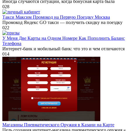
Иногда случаются ситуации, когда бонусная карта была
0
28
Такси Максим Промокод на Первую Поездку Москва
Промокод Яндекс GO такси — получить скидку на поездку
0
22
У Меня Две Карты на Одном Номере Как Пополнить Баланс
Телефона
Интернет-банк и мобильный банк: что это и чем отличаются
0
14
Магазины Пневматического Оружия в Казани на Карте
Цель создания интернет-магазина пневматического оружия «