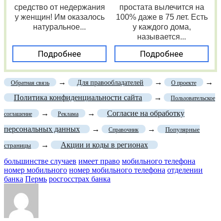
средство от недержания
простата вылечится на
у женщин! Им оказалось
100% даже в 75 лет. Есть
натуральное...
у каждого дома,
называется...
Подробнее
Подробнее
→
→
→
Для правообладателей
Обратная связь
О проекте
Политика конфиденциальности сайта
→
Пользовательское
→
→
Согласие на обработку
соглашение
Реклама
персональных данных
→
→
Популярные
Справочник
→
Акции и коды в регионах
страницы
большинстве случаев
имеет право
мобильного телефона
номер мобильного
номер мобильного телефона
отделении
банка
Пермь
росгосстрах банка