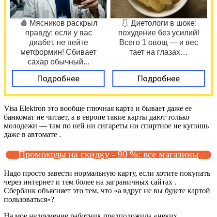
🩸 Мясников раскрыл
🩱 Диетологи в шоке:
правду: если у вас
похудение без усилий!
диабет, не пейте
Всего 1 овощ — и вес
метформин! Сбивает
тает на глазах…
сахар обычный...
Подробнее
Подробнее
Visa Elektron это вообще глючная карта и бывает даже ее
банкомат не читает, а в европе такие карты дают только
молодежи — там по ней ни сигареты ни спиртное не купишь
даже в автомате .
Промокоды на скидку - 90 %: все магазины
Надо просто завести нормальную карту, если хотите покупать
через интернет и тем более на заграничных сайтах .
Сбербанк объясняет это тем, что «а вдруг не вы будете картой
пользоваться»?
На мое недоумение работник предположила «неких