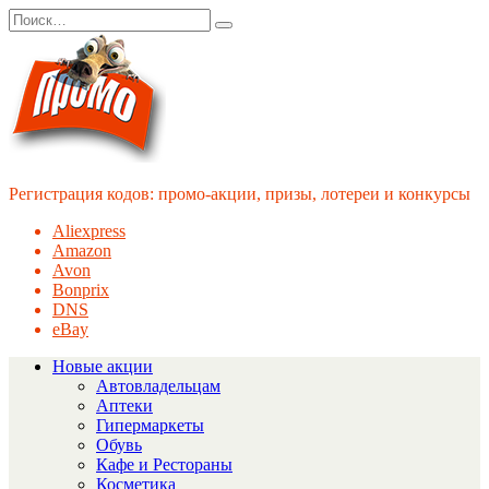
Перейти
Search
к
for:
содержанию
Регистрация кодов: промо-акции, призы, лотереи и конкурсы
Aliexpress
Amazon
Avon
Bonprix
DNS
eBay
Новые акции
Автовладельцам
Аптеки
Гипермаркеты
Обувь
Кафе и Рестораны
Косметика