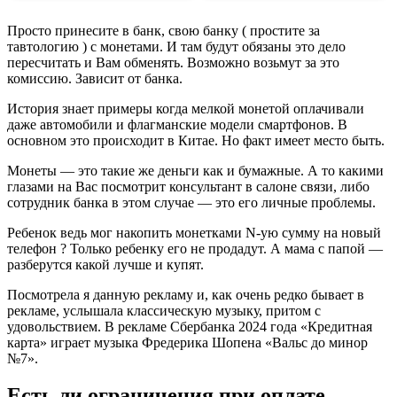
Просто принесите в банк, свою банку ( простите за
тавтологию ) с монетами. И там будут обязаны это дело
пересчитать и Вам обменять. Возможно возьмут за это
комиссию. Зависит от банка.
История знает примеры когда мелкой монетой оплачивали
даже автомобили и флагманские модели смартфонов. В
основном это происходит в Китае. Но факт имеет место быть.
Монеты — это такие же деньги как и бумажные. А то какими
глазами на Вас посмотрит консультант в салоне связи, либо
сотрудник банка в этом случае — это его личные проблемы.
Ребенок ведь мог накопить монетками N-ую сумму на новый
телефон ? Только ребенку его не продадут. А мама с папой —
разберутся какой лучше и купят.
Посмотрела я данную рекламу и, как очень редко бывает в
рекламе, услышала классическую музыку, притом с
удовольствием. В рекламе Сбербанка 2024 года «Кредитная
карта» играет музыка Фредерика Шопена «Вальс до минор
№7».
Есть ли ограничения при оплате