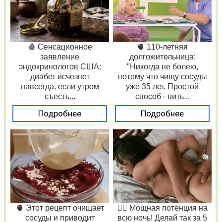
🩸 Сенсационное
🫀 110-летняя
заявление
долгожительница:
эндокринологов США:
"Никогда не болею,
диабет исчезнет
потому что чищу сосуды
навсегда, если утром
уже 35 лет. Простой
съесть...
способ - пить...
Подробнее
Подробнее
🫀 Этот рецепт очищает
❤️‍🔥 Мощная потенция на
сосуды и приводит
всю ночь! Делай так за 5