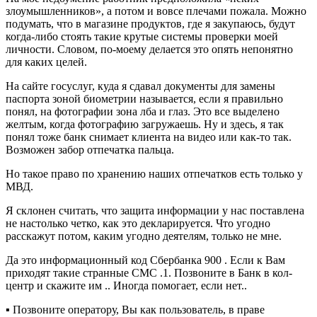
злоумышленников», а потом и вовсе плечами пожала. Можно
подумать, что в магазине продуктов, где я закупаюсь, будут
когда-либо стоять такие крутые системы проверки моей
личности. Словом, по-моему делается это опять непонятно
для каких целей.
На сайте госуслуг, куда я сдавал документы для замены
паспорта зоной биометрии называется, если я правильно
понял, на фотографии зона лба и глаз. Это все выделено
желтым, когда фотографию загружаешь. Ну и здесь, я так
понял тоже банк снимает клиента на видео или как-то так.
Возможен забор отпечатка пальца.
Но такое право по хранению наших отпечатков есть только у
МВД.
Я склонен считать, что защита информации у нас поставлена
не настолько четко, как это декларируется. Что угодно
расскажут потом, каким угодно деятелям, только не мне.
Да это информационный код Сбербанка 900 . Если к Вам
приходят такие странные СМС .1. Позвоните в Банк в кол-
центр и скажите им .. Иногда помогает, если нет..
▪ Позвоните оператору, Вы как пользователь, в праве