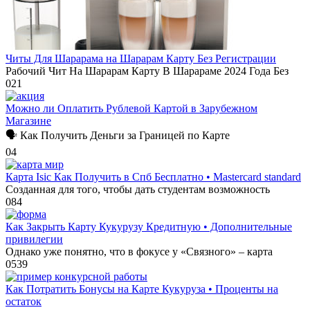
Читы Для Шарарама на Шарарам Карту Без Регистрации
Рабочий Чит На Шарарам Карту В Шарараме 2024 Года Без
0
21
Можно ли Оплатить Рублевой Картой в Зарубежном
Магазине
🗣 Как Получить Деньги за Границей по Карте
0
4
Карта Isic Как Получить в Спб Бесплатно • Mastercard standard
Созданная для того, чтобы дать студентам возможность
0
84
Как Закрыть Карту Кукурузу Кредитную • Дополнительные
привилегии
Однако уже понятно, что в фокусе у «Связного» – карта
0
539
Как Потратить Бонусы на Карте Кукуруза • Проценты на
остаток