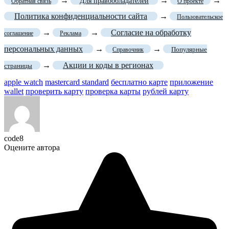
→
→
→
Для правообладателей
Обратная связь
О проекте
Политика конфиденциальности сайта
→
Пользовательское
→
→
Согласие на обработку
соглашение
Реклама
персональных данных
→
→
Популярные
Справочник
→
Акции и коды в регионах
страницы
apple watch
mastercard standard
бесплатно карте
приложение
wallet
проверить карту
проверка карты
рублей карту
code8
Оцените автора