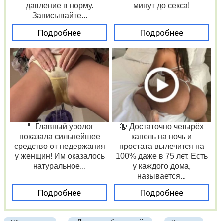
давление в норму.
минут до секса!
Записывайте...
Подробнее
Подробнее
💊 Главный уролог
🔞 Достаточно четырёх
показала сильнейшее
капель на ночь и
средство от недержания
простата вылечится на
у женщин! Им оказалось
100% даже в 75 лет. Есть
натуральное...
у каждого дома,
называется...
Подробнее
Подробнее