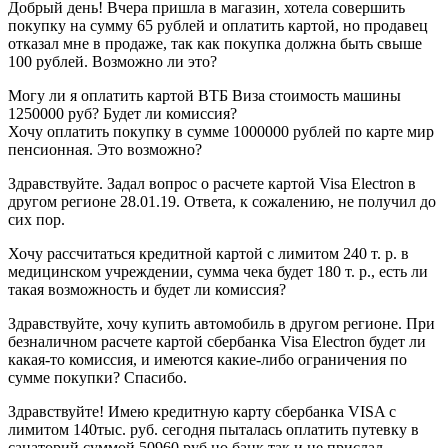
Добрый день! Вчера пришла в магазин, хотела совершить
покупку на сумму 65 рублей и оплатить картой, но продавец
отказал мне в продаже, так как покупка должна быть свыше
100 рублей. Возможно ли это?
Могу ли я оплатить картой ВТБ Виза стоимость машины
1250000 руб? Будет ли комиссия?
Хочу оплатить покупку в сумме 1000000 рублей по карте мир
пенсионная. Это возможно?
Здравствуйте. Задал вопрос о расчете картой Visa Electron в
другом регионе 28.01.19. Ответа, к сожалению, не получил до
сих пор.
Хочу рассчитаться кредитной картой с лимитом 240 т. р. в
медицинском учреждении, сумма чека будет 180 т. р., есть ли
такая возможность и будет ли комиссия?
Здравствуйте, хочу купить автомобиль в другом регионе. При
безналичном расчете картой сбербанка Visa Electron будет ли
какая-то комиссия, и имеются какие-либо ограничения по
сумме покупки? Спасибо.
Здравствуйте! Имею кредитную карту сбербанка VISA с
лимитом 140тыс. руб. сегодня пыталась оплатить путевку в
санаторий суммой 50960 руб но банк так и не прислал