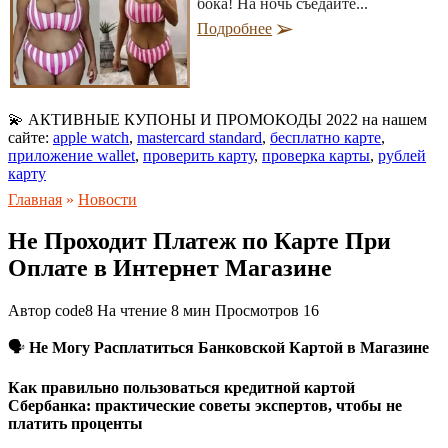
бока! На ночь съедайте...
Подробнее
💫 АКТИВНЫЕ КУПОНЫ И ПРОМОКОДЫ 2022 на нашем
сайте:
apple watch
,
mastercard standard
,
бесплатно карте
,
приложение wallet
,
проверить карту
,
проверка карты
,
рублей
карту
Главная
»
Новости
Не Проходит Платеж по Карте При
Оплате в Интернет Магазине
Автор
code8
На чтение
8 мин
Просмотров
16
🗣
Не Могу Расплатиться Банковской Картой в Магазине
Как правильно пользоваться кредитной картой
Сбербанка: практические советы экспертов, чтобы не
платить проценты