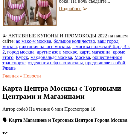
бока! На ночь съедайте...
Подробнее
💫 АКТИВНЫЕ КУПОНЫ И ПРОМОКОДЫ 2022 на нашем
сайте:
ао макс-м москва
,
большое количество
,
ваш город
москва
,
виктория на юге москвы
,
г москва волжский б-р д 3 к
2
,
город москва
,
другие азс в москве
,
карта магазина
,
кроме
этого
,
Курск
,
макдональдс москва
,
Москва
,
общественном
транспорте
,
отделения пфр вао москвы
,
представляет собой
,
Рязань
Главная
»
Новости
Карта Центра Москвы с Торговыми
Центрами и Магазинами
Автор
code8
На чтение
6 мин
Просмотров
18
🗣
Карта Магазинов и Торговых Центров Города Москва