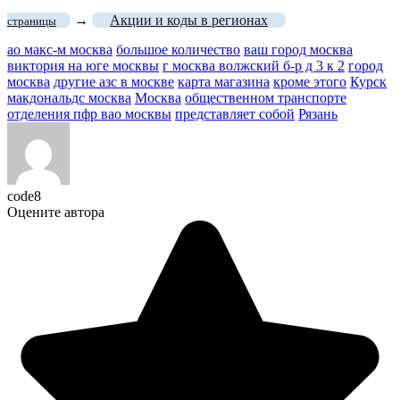
→
Акции и коды в регионах
страницы
ао макс-м москва
большое количество
ваш город москва
виктория на юге москвы
г москва волжский б-р д 3 к 2
город
москва
другие азс в москве
карта магазина
кроме этого
Курск
макдональдс москва
Москва
общественном транспорте
отделения пфр вао москвы
представляет собой
Рязань
code8
Оцените автора