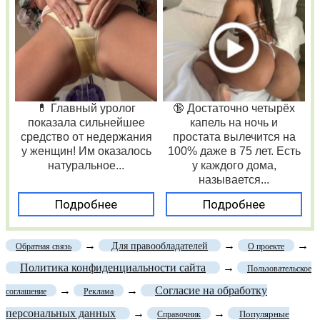
💊 Главный уролог
🔞 Достаточно четырёх
показала сильнейшее
капель на ночь и
средство от недержания
простата вылечится на
у женщин! Им оказалось
100% даже в 75 лет. Есть
натуральное...
у каждого дома,
называется...
Подробнее
Подробнее
→
→
→
Для правообладателей
Обратная связь
О проекте
Политика конфиденциальности сайта
→
Пользовательское
→
→
Согласие на обработку
соглашение
Реклама
персональных данных
→
→
Популярные
Справочник