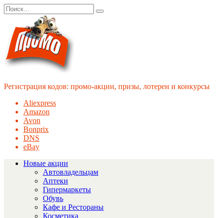
Перейти
Search
к
for:
содержанию
Регистрация кодов: промо-акции, призы, лотереи и конкурсы
Aliexpress
Amazon
Avon
Bonprix
DNS
eBay
Новые акции
Автовладельцам
Аптеки
Гипермаркеты
Обувь
Кафе и Рестораны
Косметика