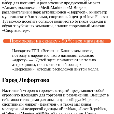
набор для шопинга и развлечений: продуктовый маркет
«Ашан», комплексы «MediaMarkt» и «М-Видео»,
развлекательный парк аттракционов «Happylon», кинотеатр
мультиплекс с 9-ю залами, спортивный центр «I love Fitness».
Тут можно посетить большое количество бутиков одежды и
обуви зарубежных компаний, а также спортивный магазин
«Спортмастер».
Промокоды на скидку - 90 %: все магазины
Находится ТРЦ «Вегас» на Каширском шоссе,
поэтому в народе его часто называют согласно
«адресу» — . Детей здесь привлекают не только
аттракционы, но и контактный зоопарк
«Зверюшки», который расположен внутри молла.
Город Лефортово
Настоящий «город в городе», который представляет собой
огромную площадку для торговли и развлечений. Вмещает в
себя молл с товарами для дома и дачи «Леруа Марлен»,
спортивный маркет «Декатлон», а также магазины
молодежной недорогой одежды «Bershka», «Love Republic»,
«Colins», «Mango», «M&S», «Zara» и так далее. Среди