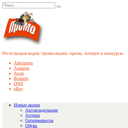
Перейти
Search
к
for:
содержанию
Регистрация кодов: промо-акции, призы, лотереи и конкурсы
Aliexpress
Amazon
Avon
Bonprix
DNS
eBay
Новые акции
Автовладельцам
Аптеки
Гипермаркеты
Обувь