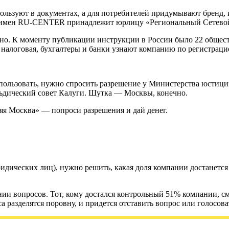
ользуют в документах, а для потребителей придумывают бренд, и
х имен RU-CENTER принадлежит юрлицу «Региональный Сетев
но. К моменту публикации инструкции в России было 22 общест
: налоговая, бухгалтеры и банки узнают компанию по регистра
пользовать, нужно спросить разрешение у Министерства юстиции
льдический совет Калуги. Шутка — Москвы, конечно.
яя Москва» — попроси разрешения и дай денег.
дических лиц), нужно решить, какая доля компании достанется к
нии вопросов. Тот, кому достался контрольный 51% компании, с
 разделятся поровну, и придется отставить вопрос или голосоват