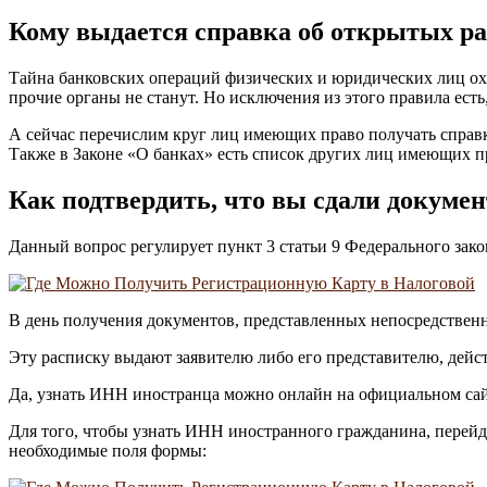
Кому выдается справка об открытых ра
Тайна банковских операций физических и юридических лиц охр
прочие органы не станут. Но исключения из этого правила ест
А сейчас перечислим круг лиц имеющих право получать справк
Также в Законе «О банках» есть список других лиц имеющих п
Как подтвердить, что вы сдали докуме
Данный вопрос регулирует пункт 3 статьи 9 Федерального зак
В день получения документов, представленных непосредствен
Эту расписку выдают заявителю либо его представителю, дей
Да, узнать ИНН иностранца можно онлайн на официальном сайт
Для того, чтобы узнать ИНН иностранного гражданина, перейдите п
необходимые поля формы: