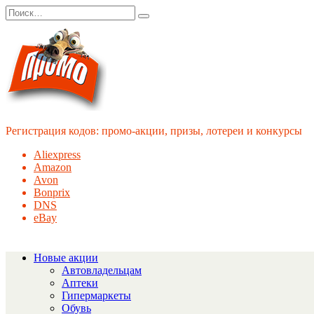
Перейти
Search
к
for:
содержанию
Регистрация кодов: промо-акции, призы, лотереи и конкурсы
Aliexpress
Amazon
Avon
Bonprix
DNS
eBay
Новые акции
Автовладельцам
Аптеки
Гипермаркеты
Обувь