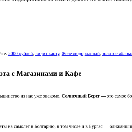
йте:
2000 рублей
,
видит карту
,
Железнодорожный
,
золотое яблок
рта с Магазинами и Кафе
льшинство из нас уже знакомо.
Солнечный Берег
— это самое бо
леты на самолет в Болгарию, в том числе и в Бургас — ближайши